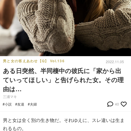
男と女の答えあわせ【Q】 Vol.136
2022.11.05
ある日突然、半同棲中の彼氏に「家から出
ていってほしい」と告げられた女。その理
由は…
三浦マキ
#小説
#友達
#夫婦
40
男と女は全く別の生き物だ。それゆえに、スレ違いは生ま
れるもの。