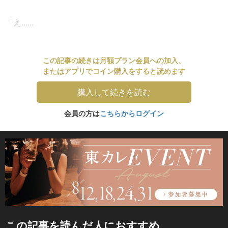
「え......
この記事の続きは月額プラン会員への加入、
またはアプリでコイン購入をすると読めます
購入して続きを読む
会員の方は
こちらからログイン
この記事を読んだ人におすすめ