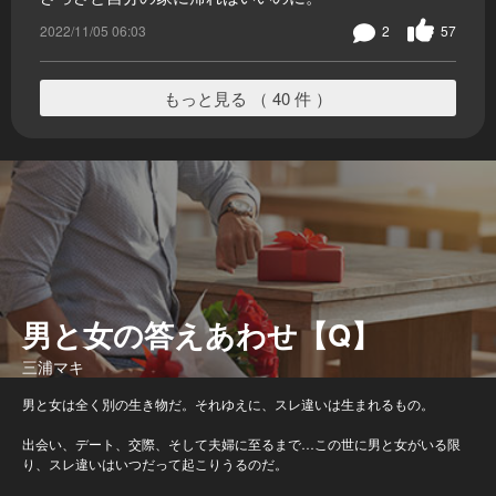
2022/11/05 06:03
2
57
もっと見る （ 40 件 ）
男と女の答えあわせ【Q】
三浦マキ
男と女は全く別の生き物だ。それゆえに、スレ違いは生まれるもの。
出会い、デート、交際、そして夫婦に至るまで…この世に男と女がいる限
り、スレ違いはいつだって起こりうるのだ。