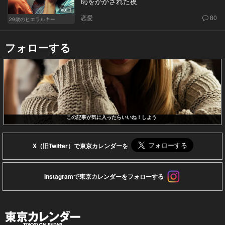
恥をかかされた夜
Vol.1
恋愛
80
29歳のヒエラルキー
フォローする
この記事が気に入ったらいいね！しよう
X（旧Twitter）で東京カレンダーを
Instagramで東京カレンダーをフォローする