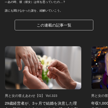
—あの時、彼（彼女）は何を思っていたの…？
誰にも聞けなかった謎を、紐解いていこう。
この連載の記事一覧
男と女の答えあわせ【Q】 Vol.323
男と女の答え
29歳経営者が、3ヶ月で結婚を決意した理
年収1,0