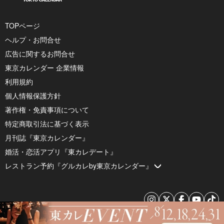
TOPページ
ヘルプ・お問合せ
広告に関するお問合せ
東京カレンダー 企業情報
利用規約
個人情報保護方針
著作権・免責事項について
特定商取引法に基づく表示
月刊誌『東京カレンダー』
婚活・恋活アプリ『東カレデート』
レストラン予約『グルカレby東京カレンダー』
© 2026 by Tokyo Calendar, Inc.