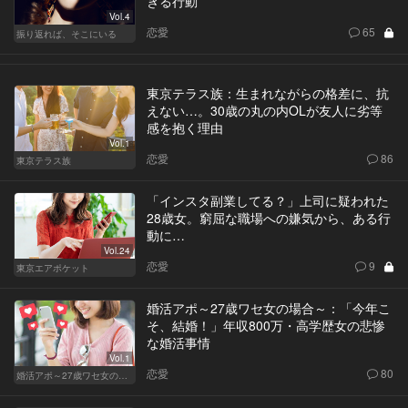
ぎる行動
Vol.4
恋愛
65
振り返れば、そこにいる
東京テラス族：生まれながらの格差に、抗
えない…。30歳の丸の内OLが友人に劣等
感を抱く理由
Vol.1
恋愛
86
東京テラス族
「インスタ副業してる？」上司に疑われた
28歳女。窮屈な職場への嫌気から、ある行
動に…
Vol.24
恋愛
9
東京エアポケット
婚活アポ～27歳ワセ女の場合～：「今年こ
そ、結婚！」年収800万・高学歴女の悲惨
な婚活事情
Vol.1
恋愛
80
婚活アポ～27歳ワセ女の場合～