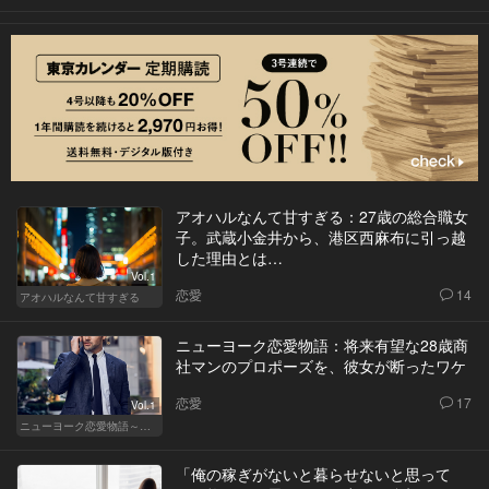
アオハルなんて甘すぎる：27歳の総合職女
子。武蔵小金井から、港区西麻布に引っ越
した理由とは…
Vol.1
恋愛
14
アオハルなんて甘すぎる
ニューヨーク恋愛物語：将来有望な28歳商
社マンのプロポーズを、彼女が断ったワケ
恋愛
17
Vol.1
ニューヨーク恋愛物語～商社マン遥斗の場合～
「俺の稼ぎがないと暮らせないと思って