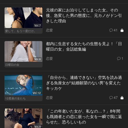
元彼の家にお泊りしてしまった女。その
後、急変した男の態度に、元カノがドン引
きした理由
Vol.7
恋愛
41
愛して、もう一度だけ。
都内に生息する女たちの生態を見よ！「日
曜日の女」全話総集編
恋愛
1
Vol.8
日曜日の女
「自分から、連絡できない」空気を読み過
ぎる魚座女が“結婚願望のない男”を変えた
キッカケ
Vol.12
恋愛
47
12星座の女たち
「この年老いた女が、私なの…？」8年間
も既婚者との恋に嵌った女を一瞬で我に返
らせた、恐ろしいもの
Vol.9