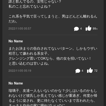
誰と飲んでるの、女性じゃない？
私のこと忘れてないよね？
これ系を平気で言ってしまうと、男はどんどん離れるん
だわ。
2022/11/05 05:57
4
99+
No Name
またお決まりの告白されてないパターン。しかもウザい
程尽して嫌われる系女子。
クレンジング置いてOKなら、他の女を招いてない！
と思い込むのは甘いよね。
2022/11/05 05:19
4
72
No Name
瑠璃子、友達一人もいないのかな？少しはいるのかもし
れないけど彼氏しか見えてない感じが重過ぎ。何度か帰
るように促され、更に待たなくていいまで言われたら、
さっさと自分の家に帰ればいいのに。