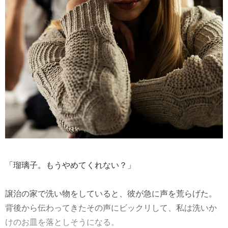
「瑠璃子。もうやめてくれない？」
譲治の家で洗い物をしていると、彼が急に声を荒らげた。
背後から伝わってきたその声にビックリして、私は洗いか
けのお皿を落としそうになる。