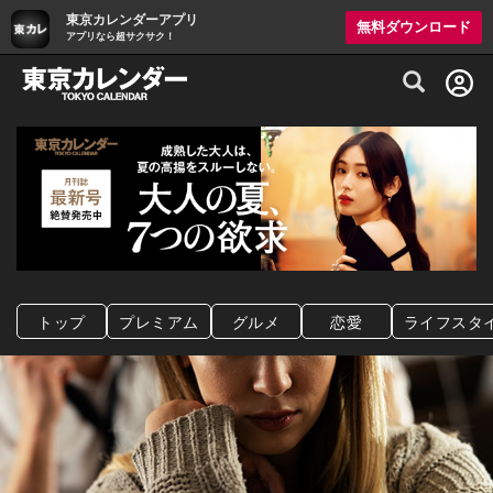
東京カレンダーアプリ
無料ダウンロード
アプリなら超サクサク！
グルメ情報・プレミアムレストラン予約サイト
トップ
プレミアム
グルメ
恋愛
ライフスタ