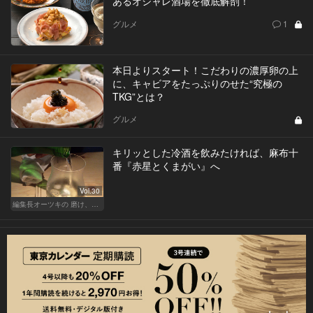
あるオシャレ酒場を徹底解剖！
グルメ
1
本日よりスタート！こだわりの濃厚卵の上
に、キャビアをたっぷりのせた“究極の
TKG”とは？
グルメ
キリッとした冷酒を飲みたければ、麻布十
番『赤星とくまがい』へ
Vol.30
編集長オーツキの 磨け、バカ舌！ 学べ、オトナの遊び