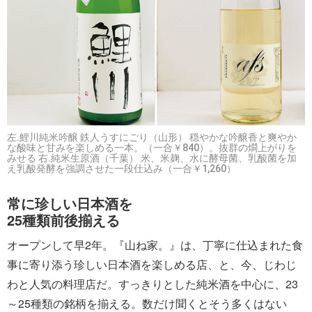
左.鯉川純米吟醸 鉄人うすにごり（山形） 穏やかな吟醸香と爽やか
な酸味と甘みを楽しめる一本。（一合￥840）。抜群の燗上がりを
みせる 右.純米生原酒（千葉） 米、米麹、水に酵母菌、乳酸菌を加
え乳酸発酵を強調させた一段仕込み（一合￥1,260）
常に珍しい日本酒を
25種類前後揃える
オープンして早2年。『山ね家。』は、丁寧に仕込まれた食
事に寄り添う珍しい日本酒を楽しめる店、と、今、じわじ
わと人気の料理店だ。すっきりとした純米酒を中心に、23
～25種類の銘柄を揃える。数だけ聞くとそう多くはない