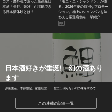
コスト度外視で造った最高級日
「モエ・エ・シャンドン」が贈
本酒「長谷川栄雅」が堪能でき
る、2026年夏の特別なプロモー
る日本酒体験とは？
ション。極上のシャンパンを味
わえる厳選店舗を一挙紹介！
PR
日本酒好きが垂涎! 幻の酒あり
ます
少量生産、季節限定、家族経営…… 世に出回らない幻の味を求めて
この連載の記事一覧