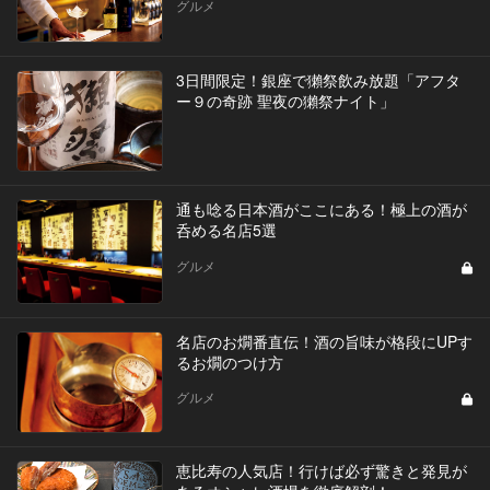
グルメ
3日間限定！銀座で獺祭飲み放題「アフタ
ー９の奇跡 聖夜の獺祭ナイト」
通も唸る日本酒がここにある！極上の酒が
呑める名店5選
グルメ
名店のお燗番直伝！酒の旨味が格段にUPす
るお燗のつけ方
グルメ
恵比寿の人気店！行けば必ず驚きと発見が