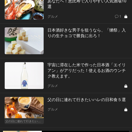
あなたへ！恵比寿で入りやすい人気酒場10
選
グルメ
1
日本酒好きな男子を狙うなら、「獺祭」入
りの生チョコで勝負に出ろ！
宇宙に滞在した米で作った日本酒「エイリ
アン」がアリだった！使えるお酒のウンチ
ク教えます。
グルメ
父の日に連れて行きたいハレの日和食５選
グルメ
Vol.2
父の日に連れて行きたい お父さん受けが抜群に良い都内名店