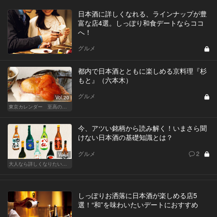
日本酒に詳しくなれる、ラインナップが豊
富な店4選。しっぽり和食デートならココ
へ！
グルメ
都内で日本酒とともに楽しめる京料理『杉
もと』（六本木）
グルメ
Vol.20
東京カレンダー 至高の名店シリーズ
今、アツい銘柄から読み解く！いまさら聞
けない日本酒の基礎知識とは？
グルメ
2
Vol.1
大人なら詳しくなりたい、お酒の基礎知識
しっぽりお洒落に日本酒が楽しめる店5
選！“和”を味わいたいデートにおすすめ