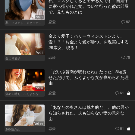
私、マスクしてるとモテるんです：自粛中
に家へ招かれた女。ついて行った彼の部屋
で、見たものとは
Vol.1
恋愛
82
私、マスクしてるとモテるんです
金より愛子：ハリーウィンストンより、
愛！？「お金より愛が勝つ」を現実にする
29歳女、現る！
Vol.1
恋愛
78
金より愛子
「だいぶ贅肉が取れたね」たった1.5kg痩
せただけで、ふくよかな女が褒められた理
由
Vol.6
恋愛
61
病める時も、ふくよかなる時も
「あなたの奥さんは魅力的だ」。他の男か
ら知らされた、夫も知らない妻の意外な一
面
Vol.14
恋愛
61
200億の女