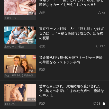
際限なきカードを与えられた女の日常
恋愛
65
Vol.1
令嬢ライフ
東京ワーママ戦線：人生「勝ち組」なはず
なのに…。“幸福な妊婦”28歳女の、出産後
の憂鬱
Vol.1
恋愛
247
東京ワーママ戦線
某企業執行役員×広報IRマネージャー夫婦
の華麗なるレストラン事情
恋愛
Vol.1
あぁ、素晴らしき結婚生活
愛する男と別れ、政略結婚を受け容れた
女…地方の名家に生まれた令嬢の、複雑な
心中とは
Vol.15
恋愛
98
美しいひと