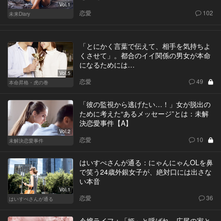
Vol.1
恋愛
102
未来Diary
「とにかく言葉で伝えて、相手を気持ちよ
くさせて」。都合のイイ関係の男女が本命
になるためには…
Vol.5
恋愛
49
本命昇格・虎の巻
「彼の監視から逃げたい…！」女が脱出の
ために考えた“あるメッセージ”とは：未解
決恋愛事件【A】
Vol.2
恋愛
10
未解決恋愛事件
はいすぺさんが通る：にゃんにゃんOLを鼻
で笑う24歳外銀女子が、絶対口には出さな
い本音
Vol.1
恋愛
36
はいすぺさんが通る
令嬢ライフ：「姫」と呼ばれ、広尾の家と