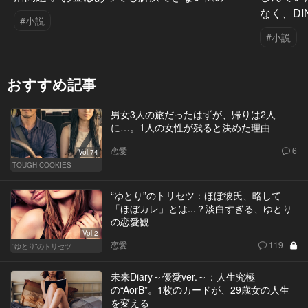
なく、DI
#小説
#小説
おすすめ記事
男女3人の旅だったはずが、帰りは2人
に…。1人の女性が残ると決めた理由
恋愛
6
Vol.74
TOUGH COOKIES
“ゆとり”のトリセツ：ほぼ彼氏、略して
「ほぼカレ」とは...？淡白すぎる、ゆとり
の恋愛観
Vol.2
恋愛
119
“ゆとり”のトリセツ
未来Diary～優愛ver.～：人生究極
の“AorB”。1枚のカードが、29歳女の人生
を変える