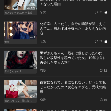
くなった理由
Vol.179
恋愛
32
男と女の答えあわせ【A】
化粧室に入ったら、自分の噂話が聞こえて
きて…。思わず耳を疑った、ありえない内
容
Vol.7
恋愛
63
復讐
黒ずきんちゃん：最初は優しかったのに、
激しい攻撃性を秘めていた女。10年ぶりに
再会した友人の本性
Vol.1
恋愛
32
黒ずきんちゃん
彼女になれて、妻になれない：どうして私
じゃなかったの？女心をエグる、元彼の結
婚
Vol.1
恋愛
16
彼女になれて、妻になれない