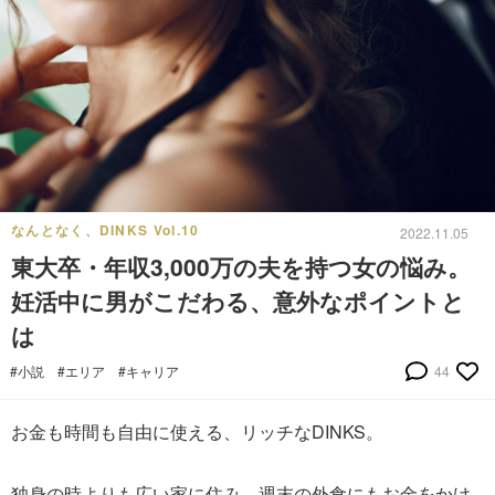
なんとなく、DINKS Vol.10
2022.11.05
東大卒・年収3,000万の夫を持つ女の悩み。
妊活中に男がこだわる、意外なポイントと
は
#小説
#エリア
#キャリア
44
お金も時間も自由に使える、リッチなDINKS。
独身の時よりも広い家に住み、週末の外食にもお金をかけ