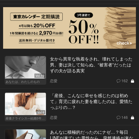
女から異常な執着をされ、壊れてしまった
男。妻は決して知らぬ、“被害者”だったは
ずの夫が語る真実
Vol.19
恋愛
162
あなたは、わたしのもの
「産後、こんなに幸せを感じたのは初め
て」育児に疲れた妻を癒したのは、愛情た
っぷりの…？
Vol.9
恋愛
146
産後クライシス—結婚3年目の波乱—
あんなに積極的だったのにナゼ…？毎日
LINEが来ていた男性から、突然連絡が来な