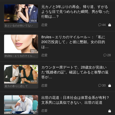
元カノと3年ぶりの再会。帰り道、すがる
ような目で見つめられた瞬間、男が取った
行動は…？
Vol.6
恋愛
44
女といるのが向いてない
8rules～エリカのマイルール～：「私に
200万投資して」と彼に懇願。女の目的
は…
Vol.1
恋愛
28
8rules～エリカのマイルール～
カウンター席デートで、28歳女が見抜い
た“既婚者の証”。確認してみると衝撃の返
答が…
Vol.3
恋愛
30
貴方の香りに恋して
出世の花道：日本社会は体育会系が有利？
文系男には真似できない、出世の近道
恋愛
Vol.4