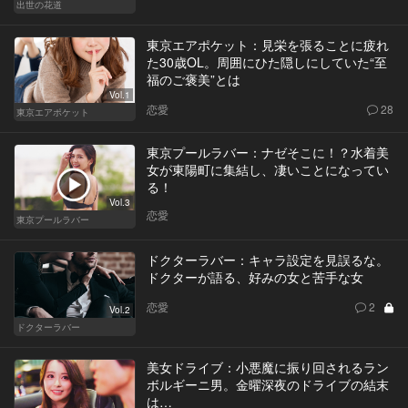
出世の花道
東京エアポケット：見栄を張ることに疲れ
た30歳OL。周囲にひた隠しにしていた“至
福のご褒美”とは
Vol.1
恋愛
28
東京エアポケット
東京プールラバー：ナゼそこに！？水着美
女が東陽町に集結し、凄いことになってい
る！
Vol.3
恋愛
東京プールラバー
ドクターラバー：キャラ設定を見誤るな。
ドクターが語る、好みの女と苦手な女
恋愛
2
Vol.2
ドクターラバー
美女ドライブ：小悪魔に振り回されるラン
ボルギーニ男。金曜深夜のドライブの結末
は…