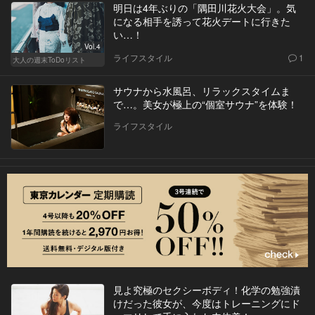
明日は4年ぶりの「隅田川花火大会」。気
になる相手を誘って花火デートに行きた
い…！
Vol.4
ライフスタイル
1
大人の週末ToDoリスト
サウナから水風呂、リラックスタイムま
で…。美女が極上の“個室サウナ”を体験！
ライフスタイル
見よ究極のセクシーボディ！化学の勉強漬
けだった彼女が、今度はトレーニングにド