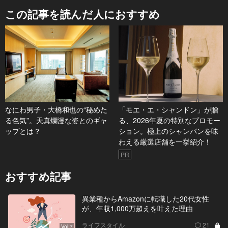
この記事を読んだ人におすすめ
なにわ男子・大橋和也の“秘めた
「モエ・エ・シャンドン」が贈
る色気”。天真爛漫な姿とのギャ
る、2026年夏の特別なプロモー
ップとは？
ション。極上のシャンパンを味
わえる厳選店舗を一挙紹介！
PR
おすすめ記事
異業種からAmazonに転職した20代女性
が、年収1,000万超えを叶えた理由
ライフスタイル
21
Vol.7