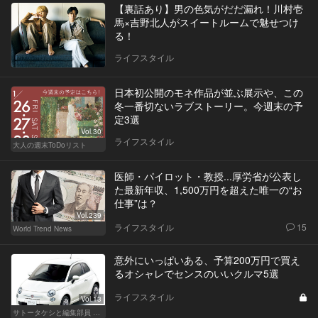
【裏話あり】男の色気がだだ漏れ！川村壱
馬×吉野北人がスイートルームで魅せつけ
る！
ライフスタイル
日本初公開のモネ作品が並ぶ展示や、この
冬一番切ないラブストーリー。今週末の予
定3選
Vol.30
ライフスタイル
大人の週末ToDoリスト
医師・パイロット・教授...厚労省が公表し
た最新年収、1,500万円を超えた唯一の“お
仕事”は？
Vol.239
ライフスタイル
15
World Trend News
意外にいっぱいある、予算200万円で買え
るオシャレでセンスのいいクルマ5選
ライフスタイル
Vol.13
サトータケシと編集部員 船山の"CAR GENTSへの道"