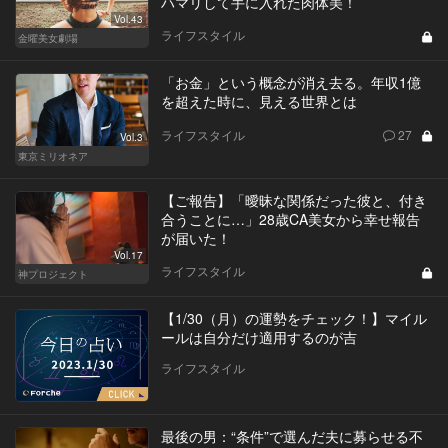
ハマリして手に入れた肉体美！
Vol.43
ライフスタイル
金曜美女劇場
「お金」という概念が消え去る。年収1億
を超えた時に、見える世界とは
ライフスタイル
27
Vol.3
東京ミリオネア
【ご報告】「曖昧な関係だった彼と、付き
合うことに…」28歳CA美女から幸せ報告
が届いた！
Vol.17
ライフスタイル
神プロジェクト
【1/30（月）の運勢をチェック！】マイル
ールは自分だけ適用するのが吉
ライフスタイル
最後の男：“条件”で選んだ夫に募らせる不