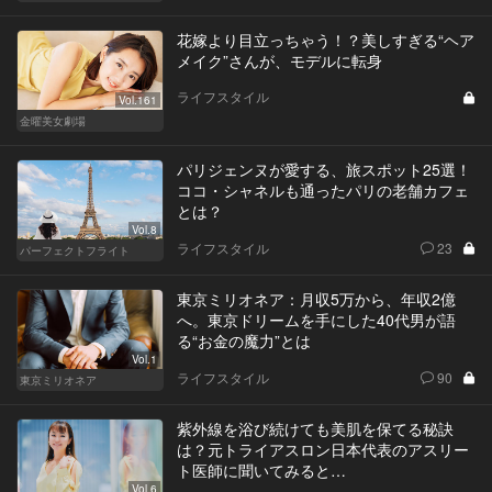
花嫁より目立っちゃう！？美しすぎる“ヘア
メイク”さんが、モデルに転身
ライフスタイル
Vol.161
金曜美女劇場
パリジェンヌが愛する、旅スポット25選！
ココ・シャネルも通ったパリの老舗カフェ
とは？
Vol.8
ライフスタイル
23
パーフェクトフライト
東京ミリオネア：月収5万から、年収2億
へ。東京ドリームを手にした40代男が語
る“お金の魔力”とは
Vol.1
ライフスタイル
90
東京ミリオネア
紫外線を浴び続けても美肌を保てる秘訣
は？元トライアスロン日本代表のアスリー
ト医師に聞いてみると…
Vol.6