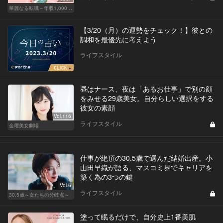
華麗なる転職～年収1,000万超の道～
【3/20（月）の運勢をチェック！】彼との
調和を最優先に考えよう
ライフスタイル
昼はナース、夜は「あるお仕事」で別の顔
をみせる29歳美女。自分らしい選択をする
彼女の素顔
Vol.116
ライフスタイル
金曜美女劇場
仕事が絶頂の30.5歳で選んだ結婚出産。小
山田早織が語る、マスコミ界でキャリアを
築く為の3つの鍵
Vol.6
ライフスタイル
30.5歳～女たちの分岐点～
塗って眠るだけで、自分史上1番美肌