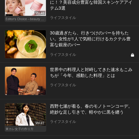
に！？美容成分豊富な韓国スキンケアアイ
テム3選
Vol.40
ライフスタイル
Editor's Choice～beauty & wellness～
30歳過ぎたら、行きつけのバーを持ちた
い。女性が1人で気軽に行けるカクテル豊
富な銀座のバー
ライフスタイル
世界中の料理人と対峙してきた速水もこみ
ちが「今年、感動した料理」とは
ライフスタイル
西野七瀬が着る、春のモノトーンコーデ。
絶妙な足し引きで、軽やかに黒を纏う
ライフスタイル
Vol.27
東カレ女子の作り方