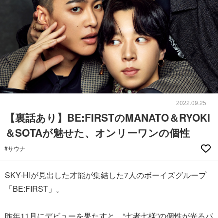
2022.09.25
【裏話あり】BE:FIRSTのMANATO＆RYOKI
＆SOTAが魅せた、オンリーワンの個性
#サウナ
SKY-HIが見出した才能が集結した7人のボーイズグループ
「BE:FIRST」。
昨年11月にデビューを果たすと、“七者七様”の個性が光るパ