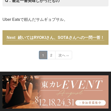
Q．最近一番美味しかったもの
Uber Eatsで頼んだサムギョプサル。
続いてはRYOKIさん、SOTAさんへの一問一答！
1
2
次へ ››