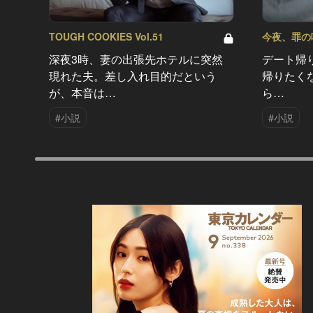
TOUGH COOKIES Vol.51
今夜、罪の味を
深夜3時、妻の出張先ホテルに突然
デート帰
現れた夫。差し入れ目的だという
帰りたく
が、本音は…
ら…
#小説
#小説