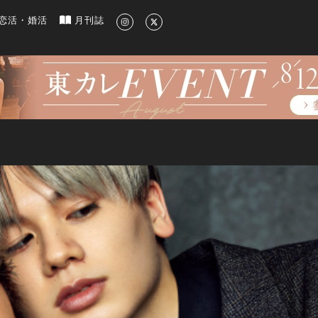
新のグルメ、洗練されたライフスタイル情報
恋活・婚活
月刊誌