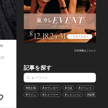
個性
広告掲載はこちら≫
.25
記事を探す
魅
#焼き鳥
#カウンター
#小説
#イベント
#港区
#ワイン
#ストーリー
#シャンパン
#採用
#恋