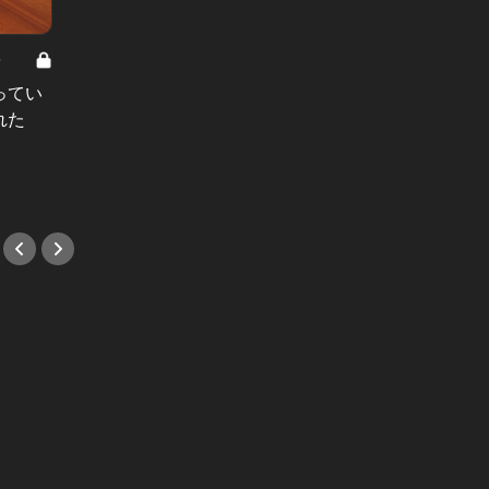
8
男と女の答えあわせ【A】 Vol.308
ってい
結婚願望ゼロだった27歳男性が、交
れた
際2年で突然プロポーズ。彼の心が
変わった“理由”とは
#小説