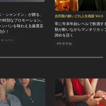
エ・シャンドン」が贈る、
吉田類の酔いどれ人生相談 Vol.5
夏の特別なプロモーション。
常に年末年始レベルで飲酒す
ャンパンを味わえる厳選店
類が酔いながらマンネリカッ
紹介！
諦めを説く
シャンパン
#年末年始