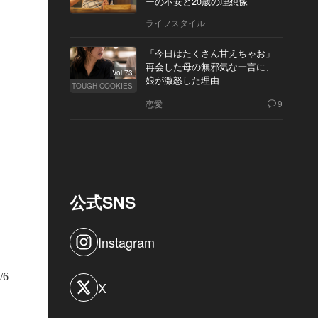
ーの不安と20歳の理想像
ライフスタイル
「今日はたくさん甘えちゃお」
再会した母の無邪気な一言に、
Vol.73
娘が激怒した理由
TOUGH COOKIES
恋愛
9
公式SNS
パークリングワインを傾けるMANATOさん。いつもと違う姿に、撮影を見て
んとRYOKIさんに「MANATOのお兄さん？」と言われていたのだった
Instagram
/6
X