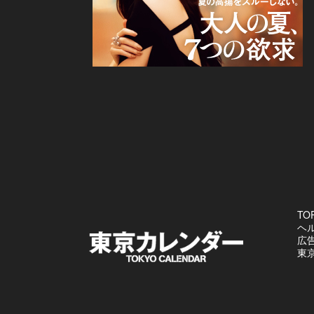
TO
ヘ
広
東