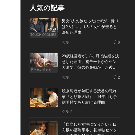
人気の記事
男女3人の旅だったはずが、帰り
は2人に…。1人の女性が残ると
Vol.74
決めた理由
TOUGH COOKIES
恋愛
6
29歳経営者が、3ヶ月で結婚を決
意した理由。初デートからケン
Vol.323
カまで、彼の心を動かした彼女
男と女の答えあわせ【Q】
の態度とは
恋愛
2
すすむ
焼き鳥通が熱狂する渋谷の隠れ
家『とり茶太郎』。14年目も予
約困難であり続ける理由
グルメ
「自立した女性になりたい」日
向坂46藤嶌果歩、初単独センタ