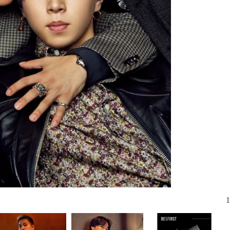
じっくりとス
たSOTAさ
1