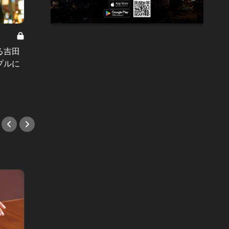
World T
【10/22（土）は、相手を知る前に、
結婚カ
る吉田
シャットアウトしないで！】今日の
婚件数
プルに
運勢をチェック！
アル婚
#イベ