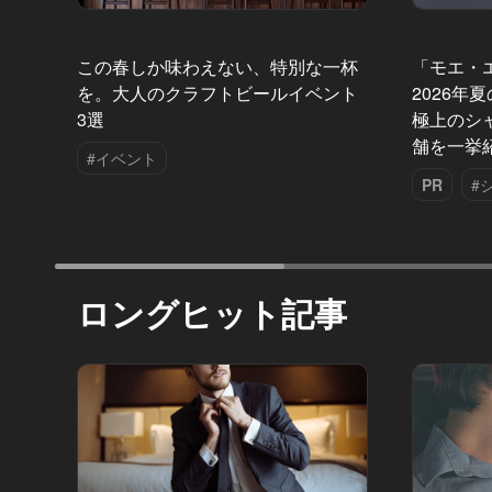
この春しか味わえない、特別な一杯
「モエ・
を。大人のクラフトビールイベント
2026年
3選
極上のシ
舗を一挙
#イベント
PR
#
ロングヒット記事