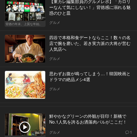
【東カレ編集部員のグルメレポ】「カロリ
ーなんて気にしない！」背徳感に溺れる魅
惑のひと皿
Vol.7
グルメ
背徳の年末、上質な年始。
四谷で本格和食デートならここ！数々の名
店で腕を磨いた、若き実力派の大将が営む
人気店へ
グルメ
思わずお腹が鳴ってしまう…！韓国映画と
ドラマの絶品メシ4選
グルメ
鮮やかなグリーンの外観が目印！新橋で
No.1人気を誇るお洒落肉バルがここだ！
グルメ
1
Vol.10