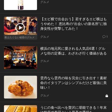
グルメ
【エビ横で出会おう】若すぎるエビ横はも
うやめた！ 恵比寿の“出会いの新名所”に独
身女性が突撃してみた！
Vol.16
グルメ
1
教えたくない秘密のグルメ
横浜の地元民に愛される人気店6選！グル
メな街の定番は、わざわざ行く価値がある
グルメ
雲丹なら雲丹の味を完全に引き出す！素材
命のイタリアンはシンプルだけど最強に美
味い！
グルメ
うにの食べ比べを贅沢に堪能できる！年末
は銀座で寿司という最高の選択を