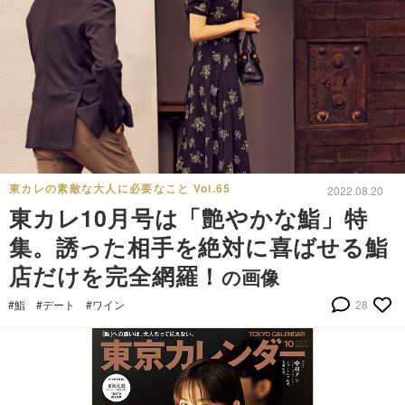
東カレの素敵な大人に必要なこと Vol.65
2022.08.20
東カレ10月号は「艶やかな鮨」特
集。誘った相手を絶対に喜ばせる鮨
店だけを完全網羅！
の画像
#鮨
#デート
#ワイン
28