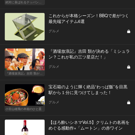
絶対に喜ばれるテッパン手土産
これからが本格シーズン！BBQで差がつく
最先端アイテム6選
グルメ
『酒場放浪記』吉田 類が決める「ミシュラ
ン？これが私の三ツ星店だ！」
グルメ
Vol.1
『酒場放浪記』吉田 類が酒場指南！この酒場に行っときゃ間違いない
宝石箱のように輝く絶品“わっぱ飯”を目黒
駅から１分に見つけてしまった！
グルメ
Vol.6
小宮山雄飛の本能のひと皿
【ほろ酔いシネマVol.5】クリムトの名画を
めぐる感動作×「ムートン」の赤ワイン