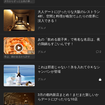
夕方からずっとお肉の事を考えてる貴方へ
大人デートにぴったりな大阪のレストラン
4軒。空間と料理が格別でふたりの世界に
没入できる！
グルメ
あの「飲める親子丼」で有名な名店は、夜
の鶏鍋もすごいんです！
グルメ
2
Vol.9
冬は、鍋があるから許す
これは邪道じゃない！氷を入れてＯＫなシ
ャンパンが登場
グルメ
3月の都内新店まとめ！まだまだ新しいか
らデートにぴったりな10店