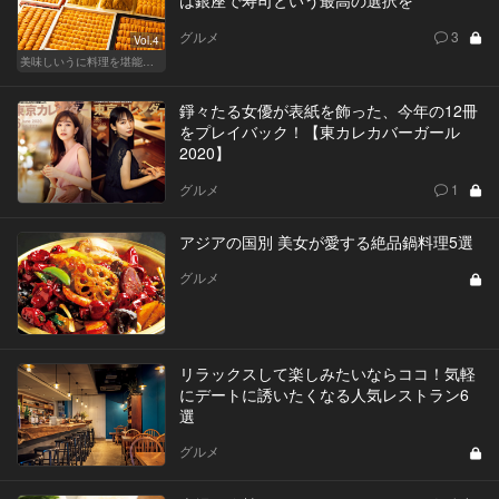
グルメ
3
Vol.4
美味しいうに料理を堪能できる東京の名店
錚々たる女優が表紙を飾った、今年の12冊
をプレイバック！【東カレカバーガール
2020】
グルメ
1
アジアの国別 美女が愛する絶品鍋料理5選
グルメ
リラックスして楽しみたいならココ！気軽
にデートに誘いたくなる人気レストラン6
選
グルメ