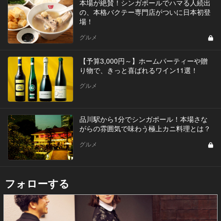
本場が絶賛！シンガポールでハマる人続出
の、本格バクテー専門店がついに日本初登
場！
グルメ
【予算3,000円～】ホームパーティーや贈
り物で、きっと喜ばれるワイン11選！
グルメ
品川駅から1分でシンガポール！本場さな
がらの雰囲気で味わう極上カニ料理とは？
グルメ
フォローする