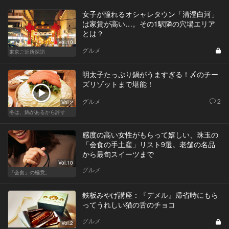
女子が憧れるオシャレタウン「清澄白河」
は家賃が高い…。その1駅隣の穴場エリア
とは？
Vol.10
グルメ
東京ご近所探訪
明太子たっぷり鍋がうますぎる！〆のチー
ズリゾットまで堪能！
グルメ
2
Vol.2
冬は、鍋があるから許す
感度の高い女性がもらって嬉しい、珠玉の
「会食の手土産」リスト9選。老舗の名品
から最旬スイーツまで
Vol.10
グルメ
「会食」の極意。
鉄板みやげ講座：『デメル』帰省時にもら
ってうれしい猫の舌のチョコ
グルメ
Vol.2