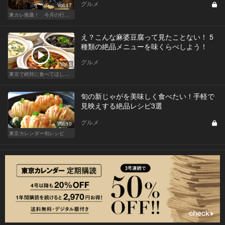
グルメ
Vol.17
東カレ推薦！ 今月の行くべき店
え？こんな麻婆豆腐って見たことない！ 5
種類の絶品メニューを味くらべしよう！
グルメ
Vol.5
東京で絶対に食べてほしい麻婆豆腐！痺れる辛さがクセになる
旬の新じゃがを美味しく食べたい！手軽で
見映えする絶品レシピ3選
グルメ
Vol.10
東京カレンダー旬レシピ