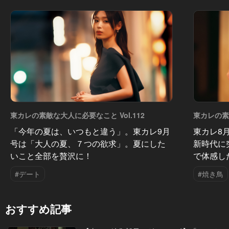
東カレの素敵な大人に必要なこと Vol.112
東カレの素敵
「今年の夏は、いつもと違う」。東カレ9月
東カレ8
号は「大人の夏、７つの欲求」。夏にした
新時代に
いこと全部を贅沢に！
で体感し
#デート
#焼き鳥
おすすめ記事