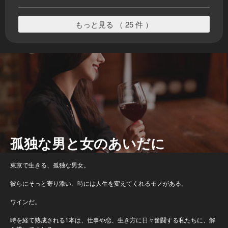
もっと見る （ 25 件 ）
孤独な男と女のあいだに
東京で生きる、孤独な男女。
彼らにそっと寄り添い、時には人生を変えてくれるモノがある。
ワインだ。
時を経て熟成される1本は、仕事や恋、生き方に日々奮闘する私たちに、解