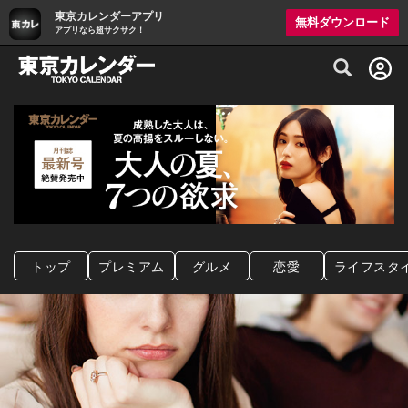
東京カレンダーアプリ
無料ダウンロード
アプリなら超サクサク！
グルメ情報・プレミアムレストラン予約サイト
トップ
プレミアム
グルメ
恋愛
ライフスタ