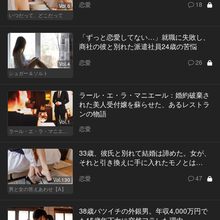
恋愛
18
Vol.6
いつだって、どこだって
「ずっと恋愛してない…」就職に失敗し、
商社の彼と別れた派遣社員24歳の苦悩
恋愛
26
Vol.4
シュガー＆ソルト
ラール・エ・ラ・マニエール：婚約破棄さ
れた美人受付嬢を蘇らせた、あるレストラ
ンの物語
Vol.1
恋愛
ラール・エ・ラ・マニエール
33歳、彼氏と別れて結婚は諦めた。女が、
それと引き換えに手に入れたモノとは…
恋愛
47
Vol.130
男と女の答えあわせ【A】
38歳バツイチの外銀男。年収4,000万円で
も15歳年下女に突然フラレた理由