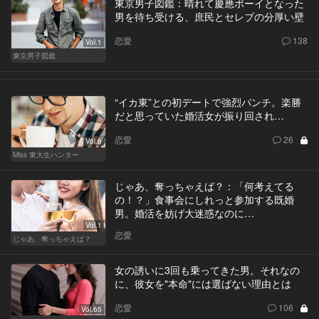
東京男子図鑑：晴れて慶應ボーイとなった
男を待ち受ける、庶民とセレブの分厚い壁
恋愛
138
Vol.1
東京男子図鑑
“イカ東”との初デートで強烈パンチ。楽勝
だと思っていた婚活女が振り回され…
恋愛
26
Vol.6
Miss 東大生ハンター
じゃあ、奪っちゃえば？：「何考えてる
の！？」食事会にしれっと参加する既婚
男。婚活を妨げ大迷惑なのに…
Vol.1
恋愛
じゃあ、奪っちゃえば？
女の誘いに3回も乗ってきた男。それなの
に、彼女を"本命"には選ばない理由とは
恋愛
106
Vol.65