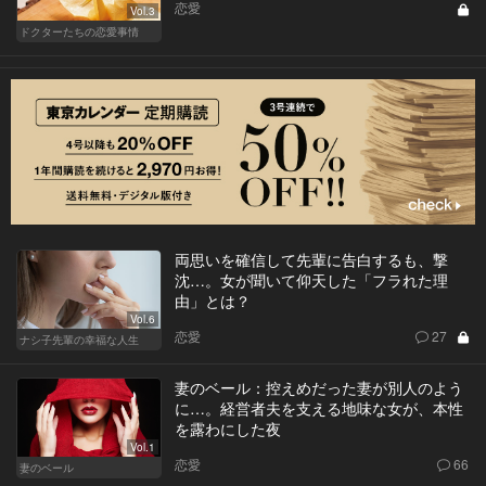
恋愛
Vol.3
ドクターたちの恋愛事情
両思いを確信して先輩に告白するも、撃
沈…。女が聞いて仰天した「フラれた理
由」とは？
Vol.6
恋愛
27
ナシ子先輩の幸福な人生
妻のベール：控えめだった妻が別人のよう
に…。経営者夫を支える地味な女が、本性
を露わにした夜
Vol.1
恋愛
66
妻のベール