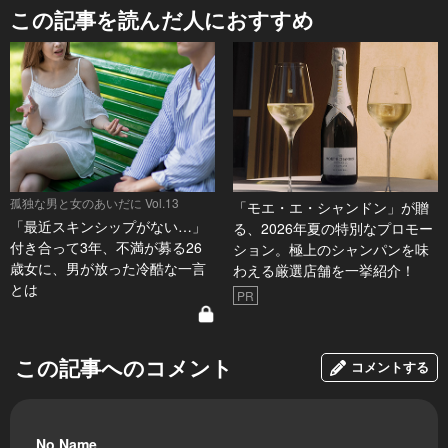
この記事を読んだ人におすすめ
孤独な男と女のあいだに Vol.13
「モエ・エ・シャンドン」が贈
「最近スキンシップがない…」
る、2026年夏の特別なプロモー
付き合って3年、不満が募る26
ション。極上のシャンパンを味
歳女に、男が放った冷酷な一言
わえる厳選店舗を一挙紹介！
とは
PR
この記事へのコメント
コメントする
No Name