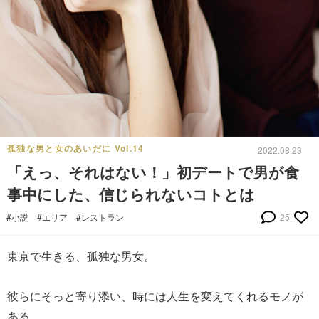
孤独な男と女のあいだに Vol.14
2022.08.23
「えっ、それはない！」初デートで男が食
事中にした、信じられないコトとは
#小説
#エリア
#レストラン
25
東京で生きる、孤独な男女。
彼らにそっと寄り添い、時には人生を変えてくれるモノが
ある。