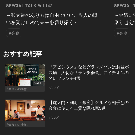
SPECIAL TALK Vol.142
SPECIAL T
～和太鼓のあり方は自由でいい。先人の思
～金箔に
いを受け止めて未来を切り拓く～
乗り越え
#会食
#会食
おすすめ記事
『アピシウス』などグランメゾンはお昼が
穴場！大切な「ランチ会食」にイチオシの
名店フレンチ4選
Vol.11
グルメ
「会食」の極意。
【虎ノ門・麹町・銀座】グルメな相手との
会食に使える上質な隠れ家3選
グルメ
Vol.5
「会食」の神髄。