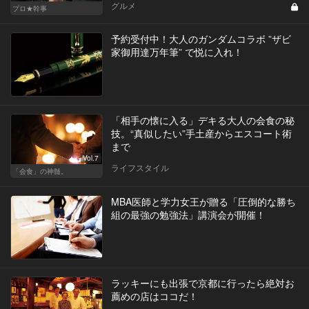
グルメ
プロ★幹事
予約受付中！大人のガンダムコラボ ”ザビ
家御用達万年筆” で悦に入れ！
「相手の懐に入る」デキる大人の会食の秘
技。“真似したい”手土産からエスコート術
まで
Vol.7
ライフスタイル
「会食」の神髄。
MBA医師と学力女王が贈る「圧倒的な勝ち
組の最強の勉強法」講演会が開催！
ラッキーにも出張で京都に行ったら絶対お
薦めの店はココだ！