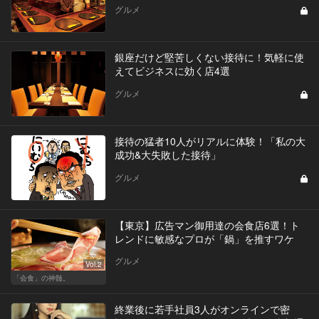
グルメ
銀座だけど堅苦しくない接待に！気軽に使
えてビジネスに効く店4選
グルメ
接待の猛者10人がリアルに体験！「私の大
成功&大失敗した接待」
グルメ
【東京】広告マン御用達の会食店6選！ト
レンドに敏感なプロが「鍋」を推すワケ
グルメ
Vol.2
「会食」の神髄。
終業後に若手社員3人がオンラインで密