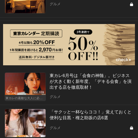
グルメ
東カレ6月号は「会食の神髄」。ビジネス
が大きく動く新年度、「デキる会食」を演
出する店を徹底取材！
Vol.109
グルメ
東カレの素敵な大人に必要なこと
「サクッと一杯ならココ！」覚えておくと
便利な目黒・権之助坂の店6選
グルメ