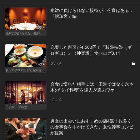
絶対に負けられない接待が、今宵はある：
『琥珀宮』編
Vol.4
絶対に負けられない接待が、今宵はある
充実した割烹が4,500円！『枝魯枝魯（ギ
ロギロ）』（神楽坂）食べログ3.11
グルメ
Vol.4
食べログ3.2以下でも間違いなく名店！
会食に慣れた相手には、王道ではなく六本
木の“タイ料理”を達人が選ぶワケ
グルメ
Vol.1
「会食」の極意。
男女の出会いにおすすめの店4選！数多く
の食事会を手がけてきた、女性幹事コンビ
が提案
Vol.3