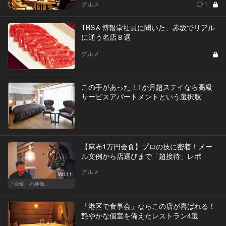
グルメ
1
TBS＆博報堂社員に聞いた、赤坂でリアル
に通う名店８選
グルメ
この手があった！1か月超ステイなら高級
サービスアパートメントという選択肢
【麻布1万円会食】プロの技に密着！メー
ル文例から店選びまで「超接待」レポ
グルメ
Vol.11
「会食」の神髄。
「港区で食事会」ならこの店が喜ばれる！
艶やかな個室を備えたレストラン4選