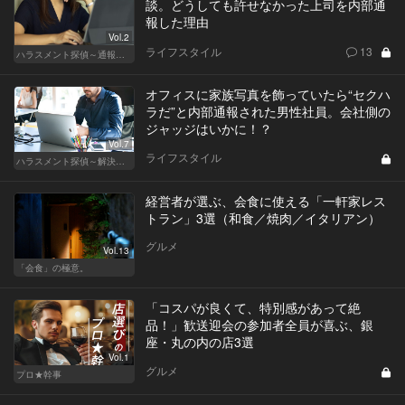
談。どうしても許せなかった上司を内部通
報した理由
Vol.2
ライフスタイル
13
ハラスメント探偵～通報編～
オフィスに家族写真を飾っていたら“セクハ
ラだ”と内部通報された男性社員。会社側の
ジャッジはいかに！？
Vol.7
ライフスタイル
ハラスメント探偵～解決編～
経営者が選ぶ、会食に使える「一軒家レス
トラン」3選（和食／焼肉／イタリアン）
グルメ
Vol.13
「会食」の極意。
「コスパが良くて、特別感があって絶
品！」歓送迎会の参加者全員が喜ぶ、銀
座・丸の内の店3選
Vol.1
グルメ
プロ★幹事