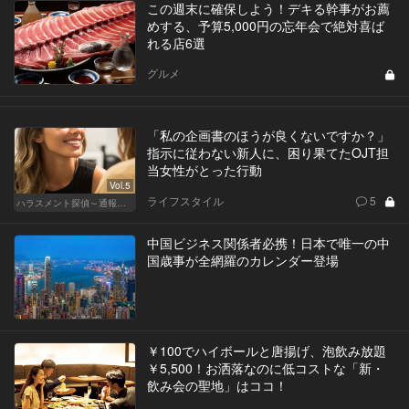
この週末に確保しよう！デキる幹事がお薦
めする、予算5,000円の忘年会で絶対喜ば
れる店6選
グルメ
「私の企画書のほうが良くないですか？」
指示に従わない新人に、困り果てたOJT担
当女性がとった行動
Vol.5
ライフスタイル
5
ハラスメント探偵～通報編～
中国ビジネス関係者必携！日本で唯一の中
国歳事が全網羅のカレンダー登場
￥100でハイボールと唐揚げ、泡飲み放題
￥5,500！お洒落なのに低コストな「新・
飲み会の聖地」はココ！