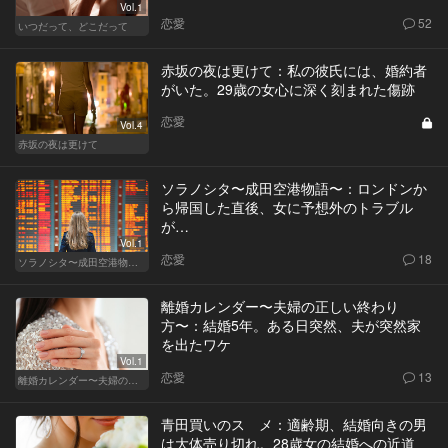
Vol.1
恋愛
52
いつだって、どこだって
赤坂の夜は更けて：私の彼氏には、婚約者
がいた。29歳の女心に深く刻まれた傷跡
恋愛
Vol.4
赤坂の夜は更けて
ソラノシタ〜成田空港物語〜：ロンドンか
ら帰国した直後、女に予想外のトラブル
が…
Vol.1
恋愛
18
ソラノシタ〜成田空港物語〜
離婚カレンダー〜夫婦の正しい終わり
方〜：結婚5年。ある日突然、夫が突然家
を出たワケ
Vol.1
恋愛
13
離婚カレンダー〜夫婦の正しい終わり方〜
青田買いのスゝメ：適齢期、結婚向きの男
は大体売り切れ。28歳女の結婚への近道