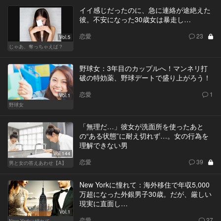
イイ感じだったのに、急に連絡が途絶えた
彼。不安になった30歳女は暴走し…
恋愛
23
Vol.5
じゃあ、奪っちゃえば？
野球女：3年目のカップルへ！マンネリ打
破の特効薬、野球デートで盛り上がろう！
恋愛
1
Vol.1
野球女
「無理だ…」彼女が洗面所を使ったあと
の“ある状態”に耐え切れず…。女の行為を
理解できない男
Vol.144
恋愛
39
男と女の答えあわせ【A】
New Yorkに憧れて：海外移住で年収5,000
万超になった外銀男子30歳。だが、厳しい
現実に直面し…
Vol.1
恋愛
27