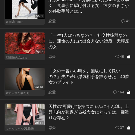
く、食事会に駆け付ける女。彼女のまさか
の移動手段とは…
Vol.1
恋愛
41
東京Monster
「一生1人ぼっちなの？」社交性抜群なの
に、運命の人には出会えない28歳・天秤座
の女
Vol.7
恋愛
46
12星座の女たち
「女の一番いい時を、無駄にして良い
の？」夫の若い浮気相手を黙らせた、40歳
女のプライド
Vol.10
恋愛
164
裏切られた妻たち
天性の“可愛げ”を持つにゃんにゃんOL。上
昇志向が強過ぎる残念女にとっては、目障
りな存在？
Vol.11
恋愛
37
にゃんにゃんOL物語