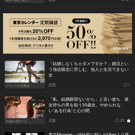
New Yorkに憧れて
「結婚しなくちゃダメですか？」婚活とい
う強迫観念に苦しむ、他人と生活できない
女
Vol.1
恋愛
1
フランス式恋愛論
「私、結婚願望ないから」と言い放ち、彼
女持ちの男を狙う30歳女。やめられな
い“ある行為”と心の闇
Vol.3
恋愛
23
30歳を過ぎても
東京Monster：15分前に頼んだUberより早