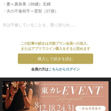
・妻＝真奈美（30歳）主婦
・夫の不倫相手＝愛梨（27歳）
夫は不倫していることを、妻に知られ......
この記事の続きは月額プラン会員への加入、
またはアプリでコイン購入をすると読めます
購入して続きを読む
会員の方は
こちらからログイン