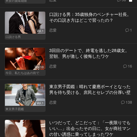
男女の賞味期限
口説ける男：35歳独身のベンチャー社長。
その口説き方はどこで習ったの？
恋愛
1
Vol.1
口説ける男
3回目のデートで、終電を逃した28歳女。
翌朝、男が激しく後悔したワケ
恋愛
16
Vol.10
今日、私たちはあの街で
東京男子図鑑：晴れて慶應ボーイとなった
男を待ち受ける、庶民とセレブの分厚い壁
恋愛
138
Vol.1
東京男子図鑑
いつだって、どこだって：「一夜限りでも
いい…」出会ったその日に、女が商社マン
の甘い誘惑に乗ってしまったワケ