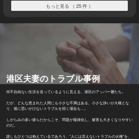
もっと見る （ 25 件 ）
港区夫妻のトラブル事例
何不自由ない生活を送っているように見える、港区のアッパー層たち。
だが、どんな恵まれた人間にも小さな不満はある。小さな諍いが火種とな
り、後に思いがけないトラブルを招く場合も…。
しがらみの多い彼らだからこそ、問題が複雑化し、被害も大きくなりやすい
のだ。
誰しもひとつは抱えているであろう、“人には言えないトラブルの火種”を、