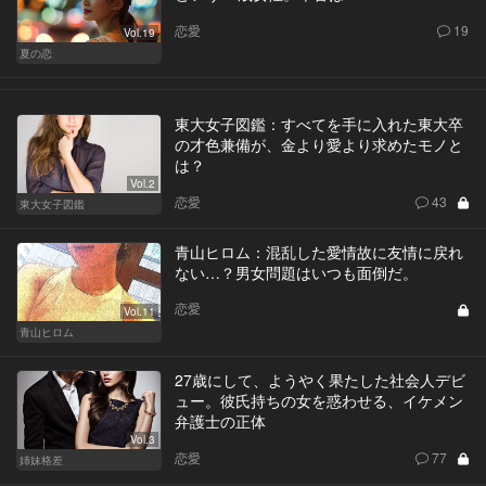
恋愛
19
Vol.19
夏の恋
東大女子図鑑：すべてを手に入れた東大卒
の才色兼備が、金より愛より求めたモノと
は？
Vol.2
恋愛
43
東大女子図鑑
青山ヒロム：混乱した愛情故に友情に戻れ
ない…？男女問題はいつも面倒だ。
恋愛
Vol.11
青山ヒロム
27歳にして、ようやく果たした社会人デビ
ュー。彼氏持ちの女を惑わせる、イケメン
弁護士の正体
Vol.3
恋愛
77
姉妹格差