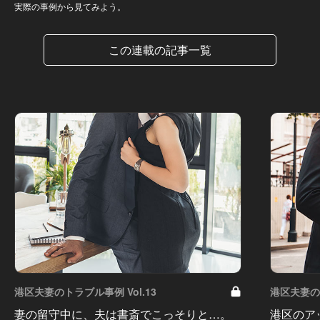
実際の事例から見てみよう。
この連載の記事一覧
港区夫妻のトラブル事例 Vol.13
港区夫妻のト
妻の留守中に、夫は書斎でこっそりと…。
港区のア