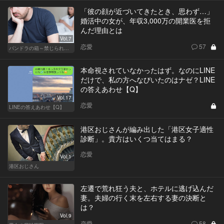
「彼の顔が近づいてきたとき、思わず…」
婚活中の女が、年収3,000万の開業医を拒
んだ理由とは
Vol.7
恋愛
57
パンドラの箱～禁じられた一手～
本命視されていなかったはず。なのにLINE
だけで、私の方へなびいたのはナゼ？LINE
の答えあわせ【Q】
Vol.17
恋愛
LINEの答えあわせ【Q】
港区おじさんが編み出した「港区女子適性
診断」。貴方はいくつ当てはまる？
恋愛
Vol.1
港区おじさん
左遷で荒れ狂う夫と、ホテルに逃げ込んだ
妻。夫婦の行く末を左右する妻の決断と
は？
Vol.9
恋愛
58