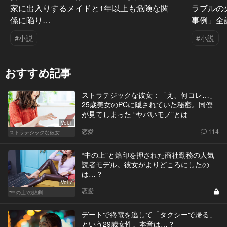
家に出入りするメイドと1年以上も危険な関
ラブルの
係に陥り…
事例」全
#小説
#小説
おすすめ記事
ストラテジックな彼女：「え、何コレ…」
25歳美女のPCに隠されていた秘密。同僚
が見てしまった “ヤバいモノ”とは
Vol.1
恋愛
114
ストラテジックな彼女
“中の上”と烙印を押された商社勤務の人気
読者モデル。彼女がよりどころにしたの
は…？
Vol.7
恋愛
“中の上”の悲劇
デートで終電を逃して「タクシーで帰る」
という29歳女性。本音は…？