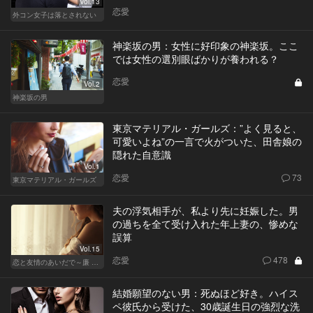
Vol.13
恋愛
外コン女子は落とされない
神楽坂の男：女性に好印象の神楽坂。ここ
では女性の選別眼ばかりが養われる？
恋愛
Vol.2
神楽坂の男
東京マテリアル・ガールズ：”よく見ると、
可愛いよね”の一言で火がついた、田舎娘の
隠れた自意識
Vol.1
恋愛
73
東京マテリアル・ガールズ
夫の浮気相手が、私より先に妊娠した。男
の過ちを全て受け入れた年上妻の、惨めな
誤算
Vol.15
恋愛
478
恋と友情のあいだで～廉 Ver.～
結婚願望のない男：死ぬほど好き。ハイス
ペ彼氏から受けた、30歳誕生日の強烈な洗