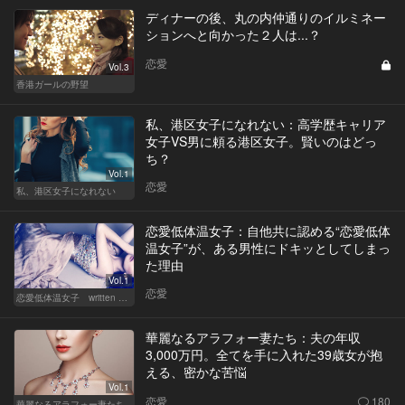
ディナーの後、丸の内仲通りのイルミネー
ションへと向かった２人は...？
恋愛
Vol.3
香港ガールの野望
私、港区女子になれない：高学歴キャリア
女子VS男に頼る港区女子。賢いのはどっ
ち？
Vol.1
恋愛
私、港区女子になれない
恋愛低体温女子：自他共に認める“恋愛低体
温女子”が、ある男性にドキッとしてしまっ
た理由
Vol.1
恋愛
恋愛低体温女子 written by 内埜さくら
華麗なるアラフォー妻たち：夫の年収
3,000万円。全てを手に入れた39歳女が抱
える、密かな苦悩
Vol.1
恋愛
180
華麗なるアラフォー妻たち