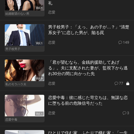
礼
Vol.1
恋愛
結婚願望のない男
男子校男子：「えっ、あの子が…？」“清楚
系女子”に恋した男が、陥る罠
恋愛
149
Vol.1
男子校男子
「君が望むなら、金銭的援助してあげ
る」。夫に支配された妻が、監視下から逃
れ30分の間に向かった先
Vol.9
恋愛
77
私のモラハラ夫
恋愛中毒：彼に感じた苛立ちは、無謀な恋
に堕ちる前の危険信号だった
恋愛
3
Vol.1
恋愛中毒
ひとりで住む家、ふたりで棲む家：「一生