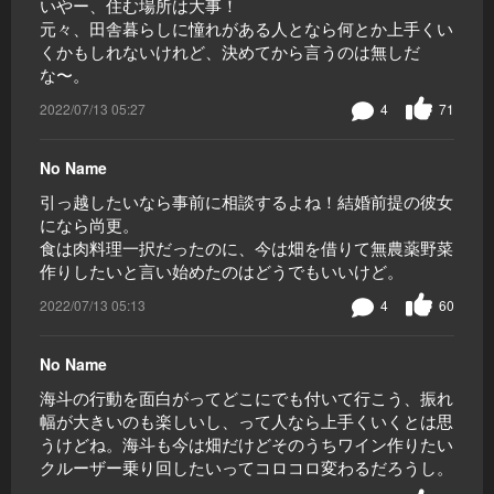
いやー、住む場所は大事！
元々、田舎暮らしに憧れがある人となら何とか上手くい
くかもしれないけれど、決めてから言うのは無しだ
な〜。
2022/07/13 05:27
4
71
No Name
引っ越したいなら事前に相談するよね！結婚前提の彼女
になら尚更。
食は肉料理一択だったのに、今は畑を借りて無農薬野菜
作りしたいと言い始めたのはどうでもいいけど。
2022/07/13 05:13
4
60
No Name
海斗の行動を面白がってどこにでも付いて行こう、振れ
幅が大きいのも楽しいし、って人なら上手くいくとは思
うけどね。海斗も今は畑だけどそのうちワイン作りたい
クルーザー乗り回したいってコロコロ変わるだろうし。