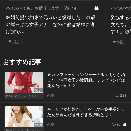
ハイスぺでも、お断りします！ Vol.14
ハイスぺでも
結婚前提の約束で元カレと復縁した、31歳
妥協する
の崖っぷち女子アナ。なのに彼は結婚に逃
女たち。
げ腰で…
す！」総
#小説
#小説
おすすめ記事
東カレファッションジャーナル：街から消
えた、港区女子の戦闘服。ラップワンピは
死んだのか！？
Vol.1
恋愛
224
東カレファッションジャーナル
キャリアか結婚か。すべてが中途半端だっ
た女が選んだ意外すぎる決断とは？
恋愛
30
Vol.9
最終レッスンに間に合えば