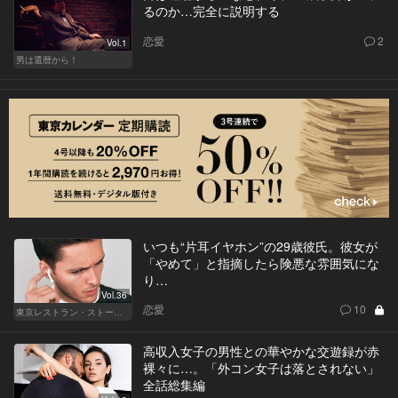
るのか…完全に説明する
恋愛
2
Vol.1
男は還暦から！
いつも“片耳イヤホン”の29歳彼氏。彼女が
「やめて」と指摘したら険悪な雰囲気にな
り…
Vol.36
恋愛
10
東京レストラン・ストーリー
高収入女子の男性との華やかな交遊録が赤
裸々に…。「外コン女子は落とされない」
全話総集編