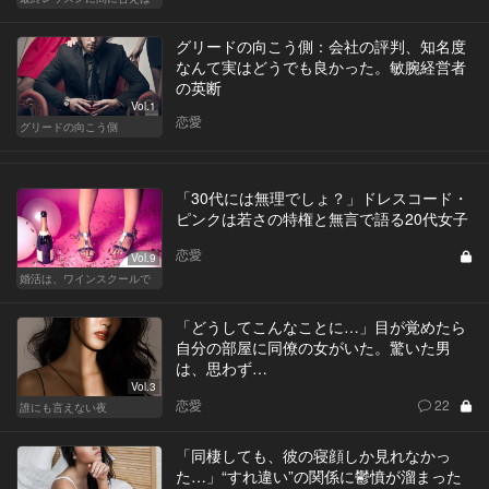
グリードの向こう側：会社の評判、知名度
なんて実はどうでも良かった。敏腕経営者
の英断
Vol.1
恋愛
グリードの向こう側
「30代には無理でしょ？」ドレスコード・
ピンクは若さの特権と無言で語る20代女子
恋愛
Vol.9
婚活は、ワインスクールで
「どうしてこんなことに…」目が覚めたら
自分の部屋に同僚の女がいた。驚いた男
は、思わず…
Vol.3
恋愛
22
誰にも言えない夜
「同棲しても、彼の寝顔しか見れなかっ
た…」“すれ違い”の関係に鬱憤が溜まった