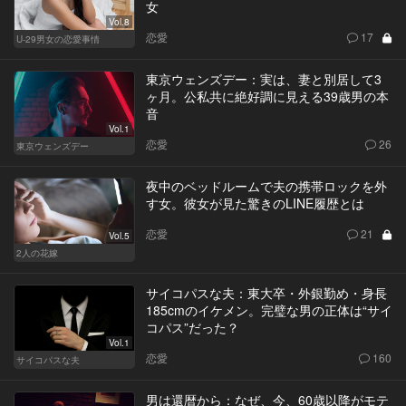
女
Vol.8
恋愛
17
U-29男女の恋愛事情
東京ウェンズデー：実は、妻と別居して3
ヶ月。公私共に絶好調に見える39歳男の本
音
Vol.1
恋愛
26
東京ウェンズデー
夜中のベッドルームで夫の携帯ロックを外
す女。彼女が見た驚きのLINE履歴とは
恋愛
21
Vol.5
2人の花嫁
サイコパスな夫：東大卒・外銀勤め・身長
185cmのイケメン。完璧な男の正体は“サイ
コパス”だった？
Vol.1
恋愛
160
サイコパスな夫
男は還暦から：なぜ、今、60歳以降がモテ