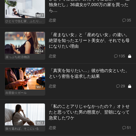
独身だし」36歳女が7,000万の家を買った
ら…
Vol.1
恋愛
35
ひとりで住む家、ふたりで棲む家
「産まない女」と「産めない女」の違い。
絶望を知ったエリート美女が、それでも母
になりたい理由
Vol.14
恋愛
135
崖っぷち妊活物語
「真実を知りたい…」彼が他の女といた、
という密告を追求した結果
恋愛
29
Vol.7
出世欲☆ガール
「私のことアリじゃなかったの？」オトせ
たと思っていた男の態度が、翌朝になって
急変したワケ
Vol.1
恋愛
51
振り返れば、そこにいる