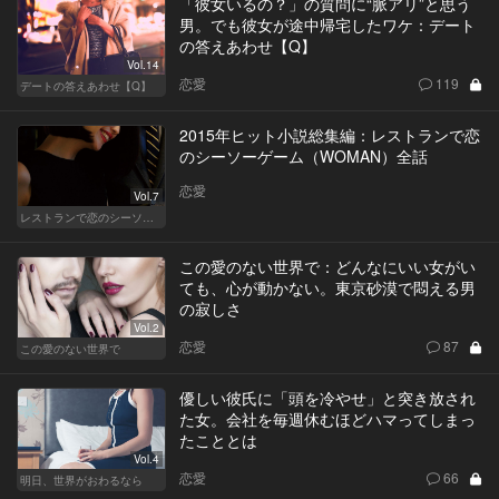
「彼女いるの？」の質問に“脈アリ”と思う
男。でも彼女が途中帰宅したワケ：デート
の答えあわせ【Q】
Vol.14
恋愛
119
デートの答えあわせ【Q】
2015年ヒット小説総集編：レストランで恋
のシーソーゲーム（WOMAN）全話
恋愛
Vol.7
レストランで恋のシーソーゲーム（WOMAN）
この愛のない世界で：どんなにいい女がい
ても、心が動かない。東京砂漠で悶える男
の寂しさ
Vol.2
恋愛
87
この愛のない世界で
優しい彼氏に「頭を冷やせ」と突き放され
た女。会社を毎週休むほどハマってしまっ
たこととは
Vol.4
恋愛
66
明日、世界がおわるなら