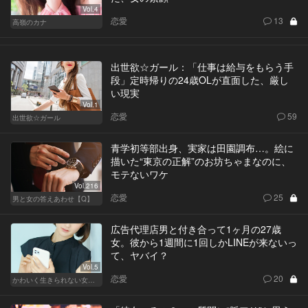
Vol.4
恋愛
13
高嶺のカナ
出世欲☆ガール：「仕事は給与をもらう手
段」定時帰りの24歳OLが直面した、厳し
い現実
Vol.1
恋愛
59
出世欲☆ガール
青学初等部出身、実家は田園調布…。絵に
描いた“東京の正解”のお坊ちゃまなのに、
モテないワケ
Vol.216
恋愛
25
男と女の答えあわせ【Q】
広告代理店男と付き合って1ヶ月の27歳
女。彼から1週間に1回しかLINEが来ないっ
て、ヤバイ？
Vol.5
恋愛
20
かわいく生きられない女たち