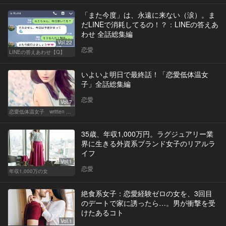
「また今度」は、永遠に来ない（涙）。ま
だLINEで消耗してるの！？：LINEの答えあ
わせ 全話総集編
Vol.22
恋愛
LINEの答えあわせ【Q】
いよいよ明日で最終話！「恋愛低体温女
子」全話総集編
恋愛
Vol.7
恋愛低体温女子 written by 内埜さくら
35歳、年収1,000万円。ラグジュアリー業
界に生きる外資系ブランド女子のリアルラ
イフ
Vol.1
恋愛
年収1,000万の女
絶食系女子：恋愛経験ゼロの女を、3回目
のデートで家に誘ったら…。男が衝撃を受
けたあるコト
Vol.1