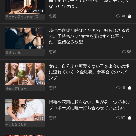
なったワケは…
Vol.184
恋愛
30
男と女の答えあわせ【Q】
時代の寵児と呼ばれた男の、知られざる過
去。子持ちバツ1女性を妻にするに至っ
た、強烈なる欲望
Vol.5
恋愛
56
黒塗りの扉
女は、自分より可愛くない子を出会いの場
に連れていく!？金曜夜、食事会でのハプニ
ング
Vol.5
恋愛
45
社会人デビュー
指輪や花束に頼らない。男が身一つで挑む
プロポーズに唯一持ち合わせていたもの
恋愛
67
Vol.15
やまとなでし男