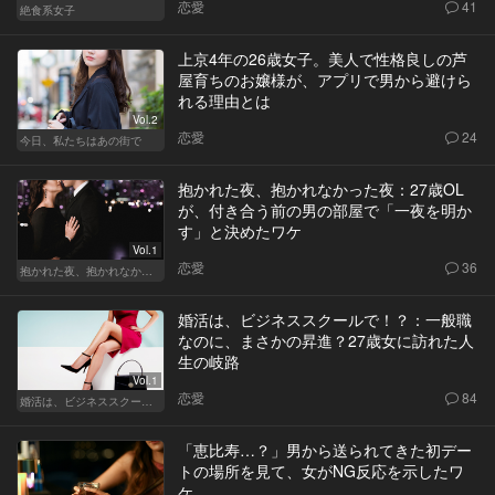
恋愛
41
絶食系女子
上京4年の26歳女子。美人で性格良しの芦
屋育ちのお嬢様が、アプリで男から避けら
れる理由とは
Vol.2
恋愛
24
今日、私たちはあの街で
抱かれた夜、抱かれなかった夜：27歳OL
が、付き合う前の男の部屋で「一夜を明か
す」と決めたワケ
Vol.1
恋愛
36
抱かれた夜、抱かれなかった夜
婚活は、ビジネススクールで！？：一般職
なのに、まさかの昇進？27歳女に訪れた人
生の岐路
Vol.1
恋愛
84
婚活は、ビジネススクールで！？
「恵比寿…？」男から送られてきた初デー
トの場所を見て、女がNG反応を示したワ
ケ