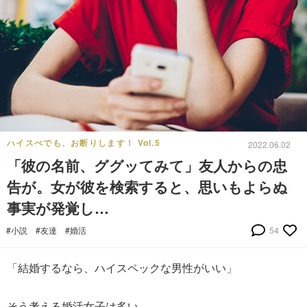
ハイスぺでも、お断りします！ Vol.5
2022.06.02
「彼の名前、ググッてみて」友人からの忠
告が。女が彼を検索すると、思いもよらぬ
事実が発覚し…
#小説
#友達
#婚活
54
「結婚するなら、ハイスペックな男性がいい」
そう考える婚活女子は多い。