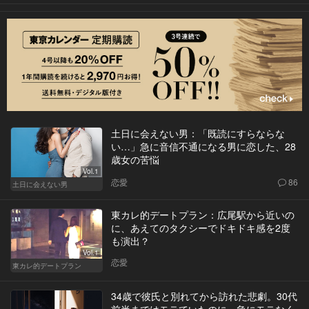
土日に会えない男：「既読にすらならな
い…」急に音信不通になる男に恋した、28
歳女の苦悩
Vol.1
恋愛
86
土日に会えない男
東カレ的デートプラン：広尾駅から近いの
に、あえてのタクシーでドキドキ感を2度
も演出？
Vol.1
恋愛
東カレ的デートプラン
34歳で彼氏と別れてから訪れた悲劇。30代
前半まではモテていたのに、急にモテなく