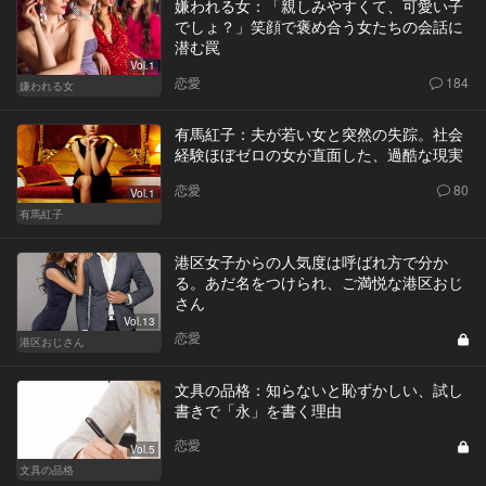
嫌われる女：「親しみやすくて、可愛い子
でしょ？」笑顔で褒め合う女たちの会話に
潜む罠
Vol.1
恋愛
184
嫌われる女
有馬紅子：夫が若い女と突然の失踪。社会
経験ほぼゼロの女が直面した、過酷な現実
恋愛
80
Vol.1
有馬紅子
港区女子からの人気度は呼ばれ方で分か
る。あだ名をつけられ、ご満悦な港区おじ
さん
Vol.13
恋愛
港区おじさん
文具の品格：知らないと恥ずかしい、試し
書きで「永」を書く理由
恋愛
Vol.5
文具の品格