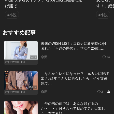
げ腰で…
す！」総
#小説
#小説
おすすめ記事
未来のWISH LIST：コロナに新卒時代を阻
まれた「不遇の世代」、学女卒25歳は…
恋愛
14
Vol.1
未来のWISH LIST
「なんかキレイになった？」元カレに呼び
出され1年半ぶりに再会したら、イイ雰囲
気で…
Vol.14
恋愛
31
未来のWISH LIST
「他の男の前では、あんな顔するの
か・・・」付き合って初めて男が目撃し
た、女の素顔