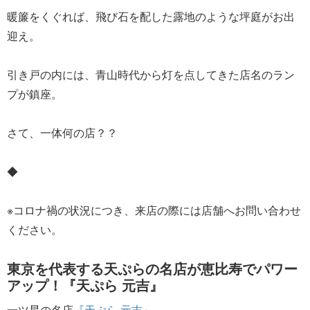
暖簾をくぐれば、飛び石を配した露地のような坪庭がお出
迎え。
引き戸の内には、青山時代から灯を点してきた店名のラン
プが鎮座。
さて、一体何の店？？
◆
※コロナ禍の状況につき、来店の際には店舗へお問い合わせ
ください。
東京を代表する天ぷらの名店が恵比寿でパワー
アップ！『天ぷら 元吉』
一ツ星の名店
『天ぷら 元吉』
。