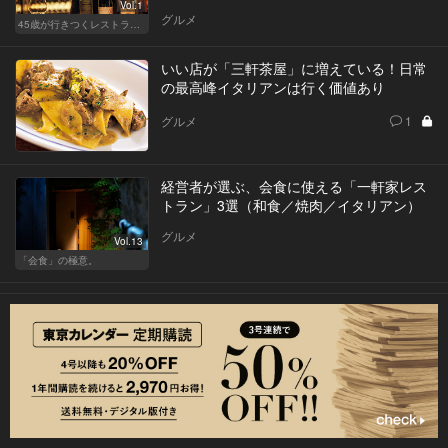
Vol.1
グルメ
45歳が行きつくレストラン＆バー
いい店が「三軒茶屋」に増えている！日常
の最高峰イタリアンは行く価値あり
グルメ
1
経営者が選ぶ、会食に使える「一軒家レス
トラン」3選（和食／焼肉／イタリアン）
グルメ
Vol.13
「会食」の極意。