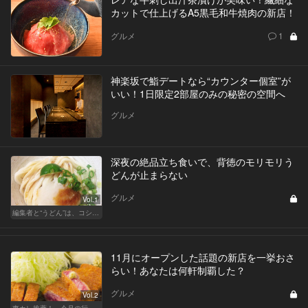
カットで仕上げるA5黒毛和牛焼肉の新店！
グルメ
1
神楽坂で鮨デートなら“カウンター個室”が
いい！1日限定2部屋のみの秘密の空間へ
グルメ
深夜の絶品立ち食いで、背徳のモリモリう
どんが止まらない
グルメ
Vol.1
編集者と“うどん”は、コシと粘りが大切です
11月にオープンした話題の新店を一挙おさ
らい！あなたは何軒制覇した？
グルメ
Vol.2