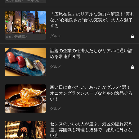
東カレ推薦！ 今月の行くべき店
「広尾在住」のリアルな魅力を解説！“何も
ない”心地良さと“食”の充実が、大人を魅了
する
Vol.32
グルメ
東京ご近所探訪
話題の企業の仕掛人たちがリアルに通い詰
める常連店８選
グルメ
寒い日に食べたい、あったかグルメ4選！
オニオングラタンスープなど冬の逸品ぞろ
い！
グルメ
センスのいい大人が選ぶ、港区の隠れ家５
選。雰囲気も料理も抜群で、絶対に外さな
い店