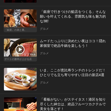
「銀座で行きつけの鮨店をつくる」そんな
願いを叶えてくれる、雰囲気も味も魅力的
な3軒
Vol.3
グルメ
「銀座」の表と裏。
ムードたっぷりに決めたい夜はココ！隠れ
家個室で絶品牛鍋を楽しもう！
グルメ
Vol.8
デートの勝率が上がる店
いま、ここが恵比寿ランチのトレンドだ！
ひとりでも立ち寄りやすい注目の新店4選
グルメ
「看板がない」がステイタス！港区を知り
尽くした紳士は、絶品フルーツカクテルで
美女を落とす！