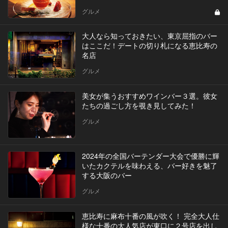
グルメ
大人なら知っておきたい、東京屈指のバー
はここだ！デートの切り札になる恵比寿の
名店
グルメ
美女が集うおすすめワインバー３選。彼女
たちの過ごし方を覗き見してみた！
グルメ
2024年の全国バーテンダー大会で優勝に輝
いたカクテルを味わえる、バー好きを魅了
する大阪のバー
グルメ
恵比寿に麻布十番の風が吹く！ 完全大人仕
様な十番の大人気店が東口に２号店を出し