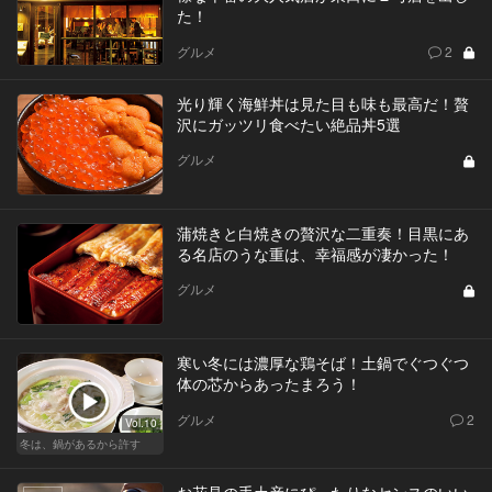
た！
グルメ
2
光り輝く海鮮丼は見た目も味も最高だ！贅
沢にガッツリ食べたい絶品丼5選
グルメ
蒲焼きと白焼きの贅沢な二重奏！目黒にあ
る名店のうな重は、幸福感が凄かった！
グルメ
寒い冬には濃厚な鶏そば！土鍋でぐつぐつ
体の芯からあったまろう！
グルメ
2
Vol.10
冬は、鍋があるから許す
お花見の手土産にぴったりなセンスのいい