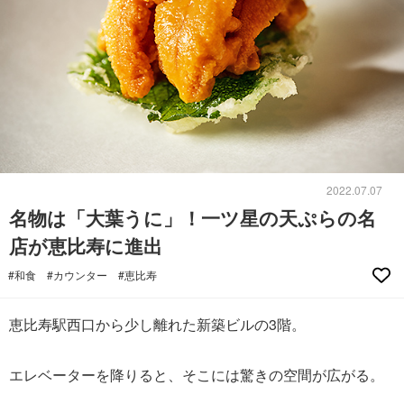
2022.07.07
名物は「大葉うに」！一ツ星の天ぷらの名
店が恵比寿に進出
#和食
#カウンター
#恵比寿
恵比寿駅西口から少し離れた新築ビルの3階。
エレベーターを降りると、そこには驚きの空間が広がる。