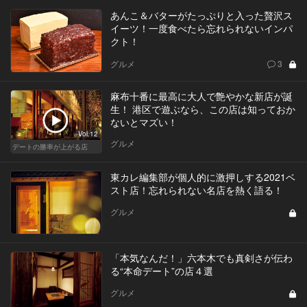
あんこ＆バターがたっぷりと入った贅沢ス
イーツ！一度食べたら忘れられないインパ
クト！
グルメ
3
麻布十番に最高に大人で艶やかな新店が誕
生！ 港区で遊ぶなら、この店は知っておか
ないとマズい！
Vol.12
グルメ
デートの勝率が上がる店
東カレ編集部が個人的に激押しする2021ベ
スト店！忘れられない名店を熱く語る！
グルメ
「本気なんだ！」六本木でも真剣さが伝わ
る“本命デート”の店４選
グルメ