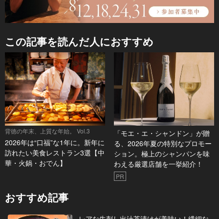
この記事を読んだ人におすすめ
背徳の年末、上質な年始。 Vol.3
「モエ・エ・シャンドン」が贈
2026年は“口福”な1年に。新年に
る、2026年夏の特別なプロモー
訪れたい美食レストラン3選【中
ション。極上のシャンパンを味
華・火鍋・おでん】
わえる厳選店舗を一挙紹介！
PR
おすすめ記事
レアな牛刺し出汁茶漬けが美味い！繊細な