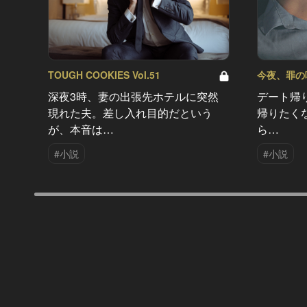
TOUGH COOKIES Vol.51
今夜、罪の味を
深夜3時、妻の出張先ホテルに突然
デート帰
現れた夫。差し入れ目的だという
帰りたく
が、本音は…
ら…
#小説
#小説