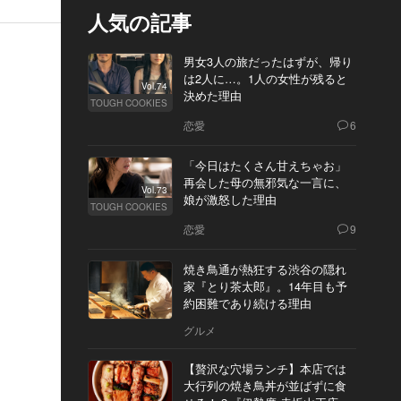
人気の記事
男女3人の旅だったはずが、帰り
は2人に…。1人の女性が残ると
Vol.74
決めた理由
TOUGH COOKIES
恋愛
6
「今日はたくさん甘えちゃお」
再会した母の無邪気な一言に、
Vol.73
娘が激怒した理由
TOUGH COOKIES
恋愛
9
焼き鳥通が熱狂する渋谷の隠れ
家『とり茶太郎』。14年目も予
約困難であり続ける理由
グルメ
【贅沢な穴場ランチ】本店では
大行列の焼き鳥丼が並ばずに食