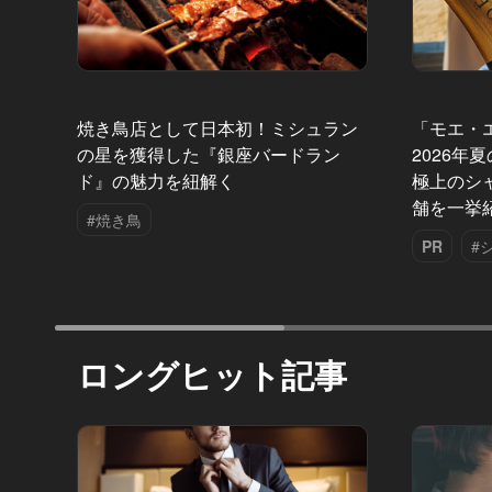
焼き鳥店として日本初！ミシュラン
「モエ・
の星を獲得した『銀座バードラン
2026年
ド』の魅力を紐解く
極上のシ
舗を一挙
#焼き鳥
PR
#
ロングヒット記事