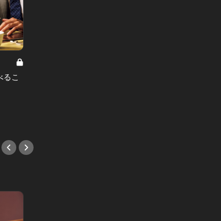
Editor's Choice～gourmet～ Vol.8
東京駅で絶対に外さない、おすすめ
実は池
の手土産！帰省時に大人がもらって
った！
べるこ
嬉しいスイーツ4選
家 て
！
#手土産
#焼肉