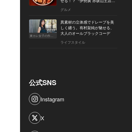
せる！？『伊勢廣 赤坂山王店』
へ
グルメ
異素材の立体感でドレープを美
しく纏う。有村架純が魅せる、
Vol.53
大人のオールブラックコーデ
東カレ女子の作り方
ライフスタイル
公式SNS
Instagram
X