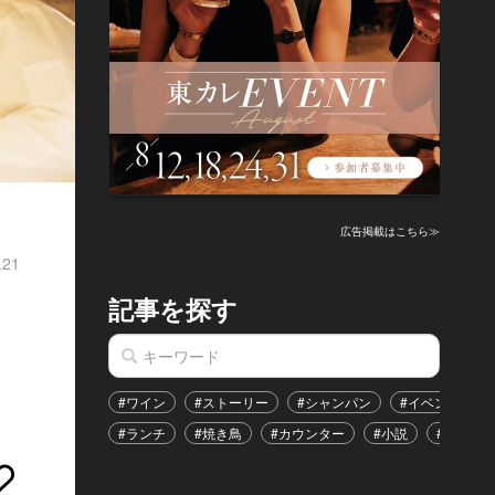
広告掲載はこちら≫
.21
記事を探す
#ワイン
#ストーリー
#シャンパン
#イベント
#ランチ
#焼き鳥
#カウンター
#小説
#恋愛