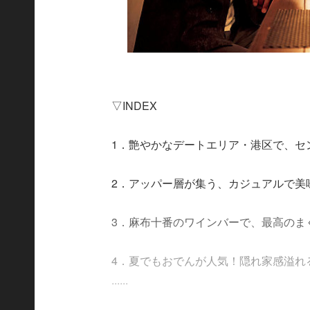
▽INDEX
1．艶やかなデートエリア・港区で、セ
2．アッパー層が集う、カジュアルで美
3．麻布十番のワインバーで、最高のま
4．夏でもおでんが人気！隠れ家感溢れ
......