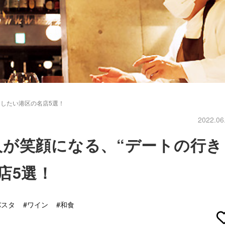
にしたい港区の名店5選！
2022.06
人が笑顔になる、“デートの行き
店5選！
パスタ
#ワイン
#和食