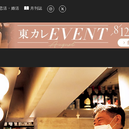
新のグルメ、洗練されたライフスタイル情報
恋活・婚活
月刊誌