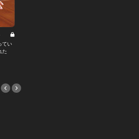
8
男と女の答えあわせ【A】 Vol.308
ってい
結婚願望ゼロだった27歳男性が、交
れた
際2年で突然プロポーズ。彼の心が
変わった“理由”とは
#小説