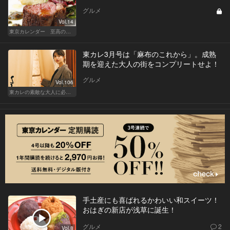
グルメ
Vol.14
東京カレンダー 至高の名店シリーズ
東カレ3月号は「麻布のこれから」。成熟
期を迎えた大人の街をコンプリートせよ！
グルメ
Vol.106
東カレの素敵な大人に必要なこと
手土産にも喜ばれるかわいい和スイーツ！
おはぎの新店が浅草に誕生！
グルメ
2
Vol.8