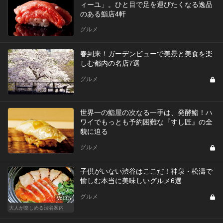
ィーユ」。ひと目で足を運びたくなる逸品
のある鮨店4軒
グルメ
春到来！ガーデンビューで美景と美食を楽
しむ都内の名店7選
グルメ
世界一の鮨屋の次なる一手は、発酵鮨！ハ
ワイでもっとも予約困難な『すし匠』の全
貌に迫る
グルメ
子供がいない渋谷はここだ！神泉・松濤で
愉しむ本当に美味しいグルメ6選
グルメ
Vol.15
大人が楽しめる渋谷案内