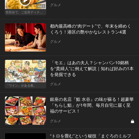
グルメ
Vol.1
世田谷で、ご近所ディナーを楽しもう！
都内最高峰の“肉デート”で、年末を締めく
くろう！港区の艶やかなレストラン4選
グルメ
「モエ」はあの夫人？シャンパン10銘柄
を“貴婦人”に例えて解説｜知れば好みの1本
を発掘できる
Vol.10
グルメ
「ワイン」がある夜。
銀座の名店『鮨 水谷』の味が蘇る！超豪華
「ちらし鮨」が1年間、毎月自宅に届く至
福のサービス！
グルメ
“トロを畳む”という秘技「まぐろのミルフ