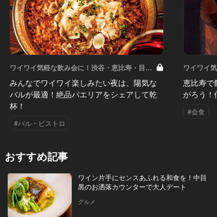
ワイワイ気軽な飲み会に！渋谷・恵比寿・目黒
ワイワイ
のおしゃれな人気店 Vol.5
のおしゃれな
みんなでワイワイ楽しみたい夜は、陽気な
恵比寿で
バルが最適！絶品パエリアをシェアして乾
がろう！
杯！
#会食
#バル・ビストロ
おすすめ記事
ワイン片手にセンスあふれる和食を！中目
黒のお洒落カウンターで大人デート
グルメ