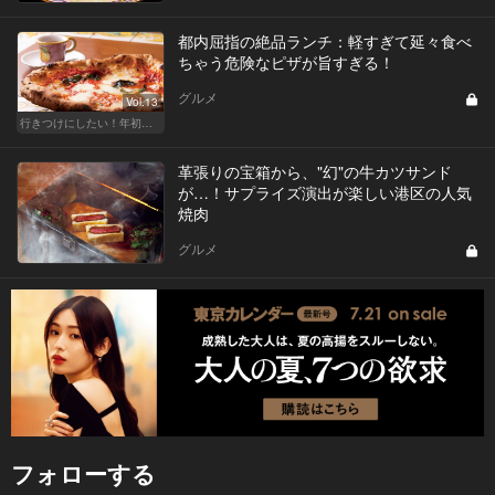
都内屈指の絶品ランチ：軽すぎて延々食べ
ちゃう危険なピザが旨すぎる！
グルメ
Vol.13
行きつけにしたい！年初めのご褒美ランチ
革張りの宝箱から、"幻"の牛カツサンド
が…！サプライズ演出が楽しい港区の人気
焼肉
グルメ
フォローする