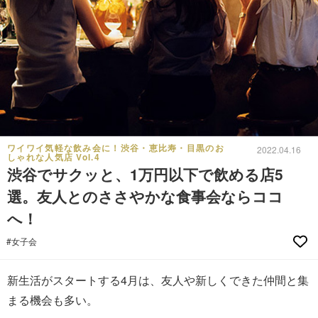
ワイワイ気軽な飲み会に！渋谷・恵比寿・目黒のお
2022.04.16
しゃれな人気店 Vol.4
渋谷でサクッと、1万円以下で飲める店5
選。友人とのささやかな食事会ならココ
へ！
#女子会
新生活がスタートする4月は、友人や新しくできた仲間と集
まる機会も多い。