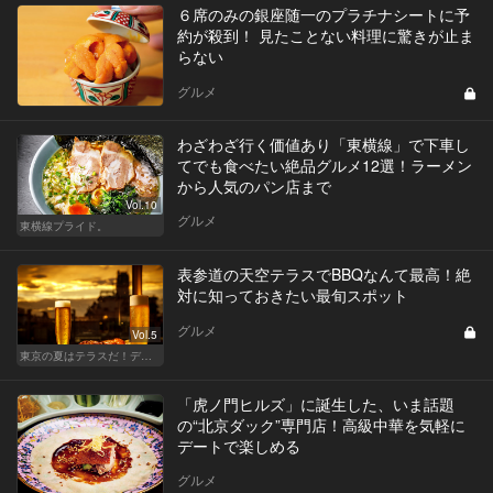
６席のみの銀座随一のプラチナシートに予
約が殺到！ 見たことない料理に驚きが止ま
らない
グルメ
わざわざ行く価値あり「東横線」で下車し
てでも食べたい絶品グルメ12選！ラーメン
から人気のパン店まで
Vol.10
グルメ
東横線プライド。
表参道の天空テラスでBBQなんて最高！絶
対に知っておきたい最旬スポット
グルメ
Vol.5
東京の夏はテラスだ！デートも女子会も盛り上がること間違いなし！
「虎ノ門ヒルズ」に誕生した、いま話題
の“北京ダック”専門店！高級中華を気軽に
デートで楽しめる
グルメ