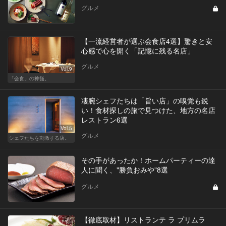
グルメ
【一流経営者が選ぶ会食店4選】驚きと安
心感で心を開く「記憶に残る名店」
グルメ
Vol.9
「会食」の神髄。
凄腕シェフたちは「旨い店」の嗅覚も鋭
い！食材探しの旅で見つけた、地方の名店
レストラン6選
Vol.5
グルメ
シェフたちを刺激する店。
その手があったか！ホームパーティーの達
人に聞く、"勝負おみや"8選
グルメ
【徹底取材】リストランテ ラ プリムラ