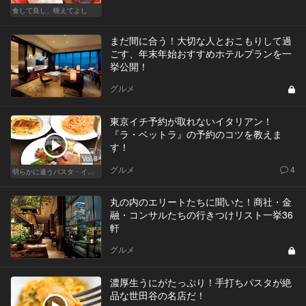
食して良し、映えてよし
まだ間に合う！大切な人とおこもりして過
ごす、年末年始おすすめホテルプランを一
挙公開！
グルメ
東京イチ予約が取れないイタリアン！
『ラ・ベットラ』の予約のコツを教えま
す！
Vol.8
グルメ
4
明らかに違うパスタ・イタリアン
丸の内のエリートたちに聞いた！商社・金
融・コンサルたちの行きつけリスト一挙36
軒
グルメ
濃厚生うにがたっぷり！手打ちパスタが絶
品な世田谷の名店だ！