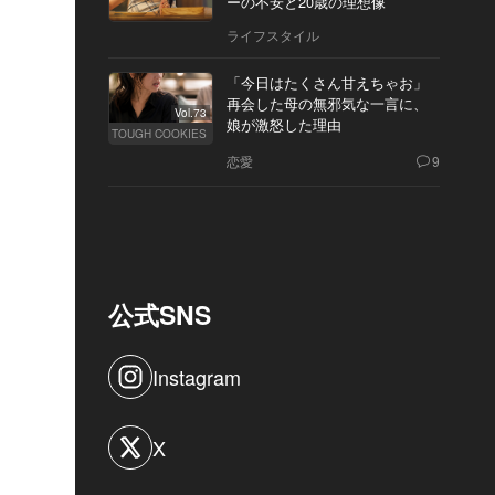
ーの不安と20歳の理想像
ライフスタイル
「今日はたくさん甘えちゃお」
再会した母の無邪気な一言に、
Vol.73
娘が激怒した理由
TOUGH COOKIES
恋愛
9
公式SNS
Instagram
X