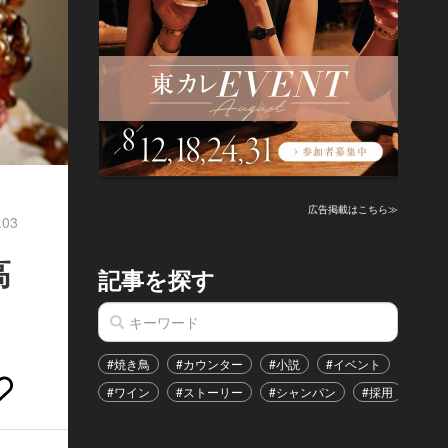
広告掲載はこちら≫
.03
高
記事を探す
#焼き鳥
#カウンター
#小説
#イベント
#港区
#ワイン
#ストーリー
#シャンパン
#採用
#恋