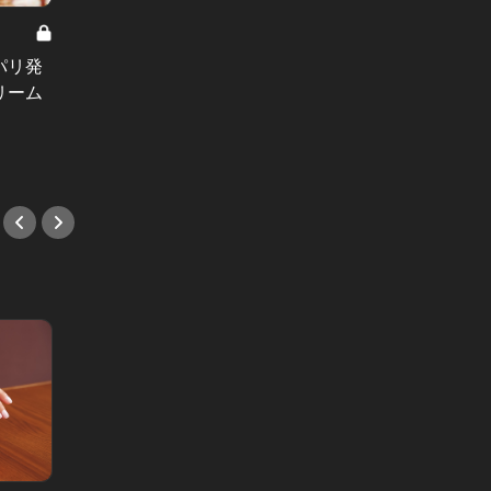
ハワイのローカルご飯 Vol.2
パリ発
ハワイ在住美女8人に聞いた！人気
大人の
リーム
ホノルル地元飯厳選８品
生！ 
トにも
#スイーツ
#新店