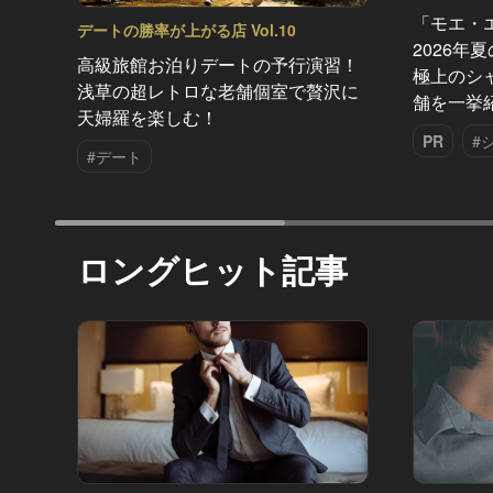
「モエ・
デートの勝率が上がる店 Vol.10
2026年
高級旅館お泊りデートの予行演習！
極上のシ
浅草の超レトロな老舗個室で贅沢に
舗を一挙
天婦羅を楽しむ！
PR
#
#デート
ロングヒット記事