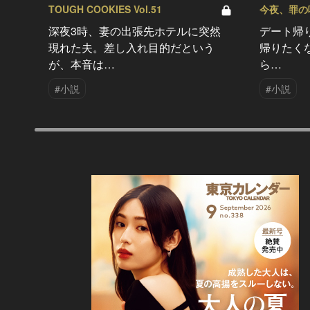
TOUGH COOKIES Vol.51
今夜、罪の味を
深夜3時、妻の出張先ホテルに突然
デート帰
現れた夫。差し入れ目的だという
帰りたく
が、本音は…
ら…
#小説
#小説