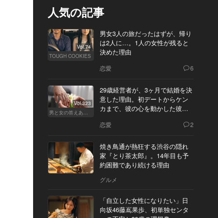
人気の記事
男女3人の旅だったはずが、帰り
は2人に…。1人の女性が残ると
Vol.74
決めた理由
TOUGH COOKIES
恋愛
6
29歳経営者が、3ヶ月で結婚を決
意した理由。初デートからケン
Vol.323
カまで、彼の心を動かした彼女
男と女の答えあわせ【Q】
の態度とは
恋愛
2
焼き鳥通が熱狂する渋谷の隠れ
家『とり茶太郎』。14年目も予
約困難であり続ける理由
グルメ
「自立した女性になりたい」日
向坂46藤嶌果歩、初単独センタ