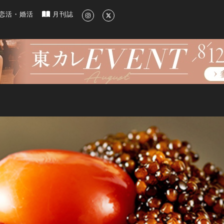
新のグルメ、洗練されたライフスタイル情報
恋活・婚活
月刊誌