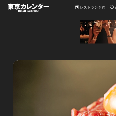
東京カレンダー | 最
レストラン予約