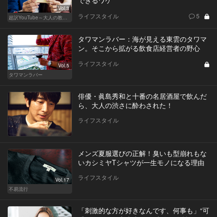
Vol.3
ライフスタイル
5
超訳YouTube～大人の教養講座～
タワマンラバー：海が見える東雲のタワマ
ン。そこから拡がる飲食店経営者の野心
ライフスタイル
Vol.5
タワマンラバー
俳優・眞島秀和と十番の名居酒屋で飲んだ
ら、大人の渋さに酔わされた！
ライフスタイル
メンズ夏服選びの正解！臭いも型崩れもな
いカシミヤTシャツが一生モノになる理由
ライフスタイル
Vol.17
不易流行
「刺激的な方が好きなんです、何事も」“可