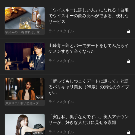
「ウイスキーに詳しい人」になれる！自宅
でウイスキーの飲み比べができる、便利な
サービス
Vol.1
ライフスタイル
馴染みのECを作れば、家飲みが変わる！
山崎育三郎とバーでデートをしてみたらイ
ケメンすぎて辛くなった
ライフスタイル
「断ってもしつこくデートに誘って」と語
るバリキャリ美女（29歳）の男性のタイプ
が…
Vol.9
ライフスタイル
東京リアル女子図鑑～プロローグ編～
「実は私、奥手なんです…」美人アナウン
サーが、好きな人だけに見せる素顔
ライフスタイル
Vol.105