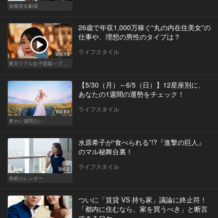
金曜美女劇場
26歳で年収1,000万稼ぐ“丸の内在住美女”の
仕事や、理想の男性のタイプは？
ライフスタイル
Vol.13
東京リアル女子図鑑～プロローグ編～
【5/30（月）～6/5（日）】12星座別に、
あなたの1週間の運勢をチェック！
ライフスタイル
Vol.63
東カレ週間占い
水原希子が“食べられる”!?『進撃の巨人』
のマル秘舞台裏！
ライフスタイル
Vol.2
表紙カレンダー
ついに「賃貸 VS 持ち家」議論に終止符！
「都内に住むなら、家を買うべき」と断言
できるワケ