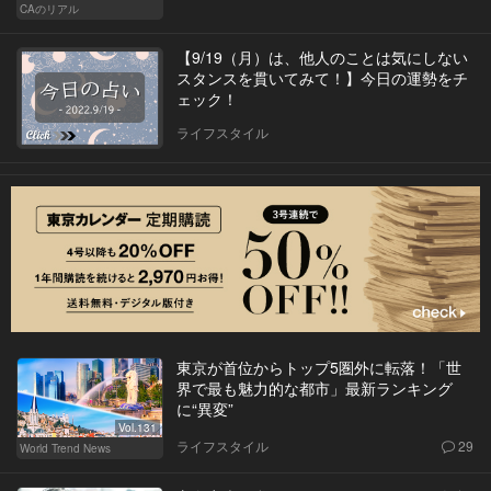
CAのリアル
【9/19（月）は、他人のことは気にしない
スタンスを貫いてみて！】今日の運勢をチ
ェック！
ライフスタイル
東京が首位からトップ5圏外に転落！「世
界で最も魅力的な都市」最新ランキング
に“異変”
Vol.131
ライフスタイル
29
World Trend News