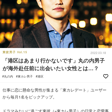
東彼男子 Vol.15
2022.03.18
「港区はあまり行かないです」丸の内男子
が海外赴任前に出会いたい女性とは…？
#丸の内
#東カレ男子
#港区
仕事に恋に懸命な男性が集まる「東カレデート」ユーザー
から毎月1名をピックアップ。
ドラマみたいに過ごす東彼（=東カレ男子）の日常と恋愛事