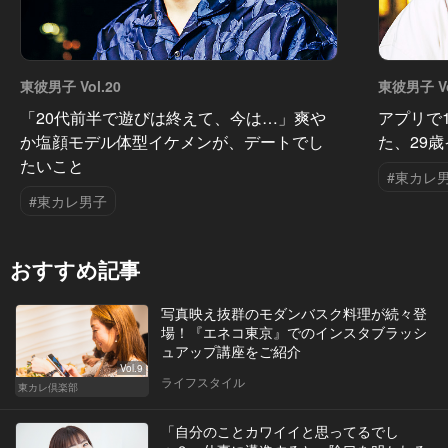
東彼男子 Vol.20
東彼男子 Vo
「20代前半で遊びは終えて、今は…」爽や
アプリで
か塩顔モデル体型イケメンが、デートでし
た、29
たいこと
#東カレ
#東カレ男子
おすすめ記事
写真映え抜群のモダンバスク料理が続々登
場！『エネコ東京』でのインスタブラッシ
ュアップ講座をご紹介
Vol.9
ライフスタイル
東カレ倶楽部
「自分のことカワイイと思ってるでし