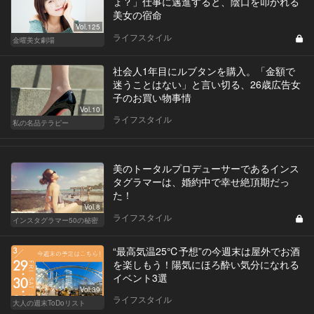
ょ？」仕事に邁進すると、陰口を叩かれる
美女の宿命
Vol.125
ライフスタイル
金曜美女劇場
社会人1年目にルブタンを購入。「金額で
迷うことはない」と言い切る、26歳広告女
子のお買い物事情
Vol.10
ライフスタイル
私の名品テラピー
美のトータルプロデューサーであるインス
タグラマーは、婚約中で幸せ絶頂期だっ
た！
Vol.8
ライフスタイル
インスタグラマー50の秘密
“最高気温25℃予想”の今週末は屋外でお酒
を楽しもう！陽気にほろ酔い気分になれる
イベント3選
Vol.39
ライフスタイル
大人の週末ToDoリスト