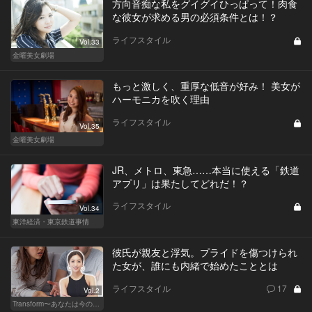
方向音痴な私をグイグイひっぱって！肉食
な彼女が求める男の必須条件とは！？
ライフスタイル
Vol.33
金曜美女劇場
もっと激しく、重厚な低音が好み！ 美女が
ハーモニカを吹く理由
ライフスタイル
Vol.35
金曜美女劇場
JR、メトロ、東急……本当に使える「鉄道
アプリ」は果たしてどれだ！？
ライフスタイル
Vol.34
東洋経済・東京鉄道事情
彼氏が親友と浮気。プライドを傷つけられ
た女が、誰にも内緒で始めたこととは
ライフスタイル
17
Vol.2
Transform〜あなたは今の自分に満足してますか？〜