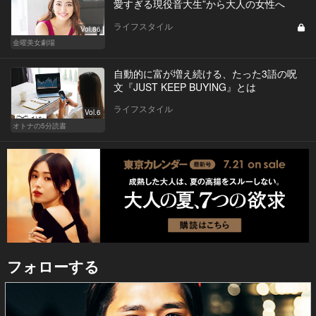
愛すぎる現役音大生”から大人の女性へ
ライフスタイル
Vol.86
金曜美女劇場
自動的に富が増え続ける、たった3語の呪
文『JUST KEEP BUYING』とは
ライフスタイル
Vol.6
オトナの5分読書
フォローする