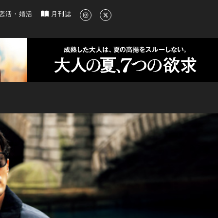
新のグルメ、洗練されたライフスタイル情報
恋活・婚活
月刊誌