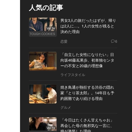
人気の記事
男女3人の旅だったはずが、帰り
は2人に…。1人の女性が残ると
Vol.74
決めた理由
TOUGH COOKIES
恋愛
6
「自立した女性になりたい」日
向坂46藤嶌果歩、初単独センタ
ーの不安と20歳の理想像
ライフスタイル
焼き鳥通が熱狂する渋谷の隠れ
家『とり茶太郎』。14年目も予
約困難であり続ける理由
グルメ
「今日はたくさん甘えちゃお」
再会した母の無邪気な一言に、
Vol.73
娘が激怒した理由