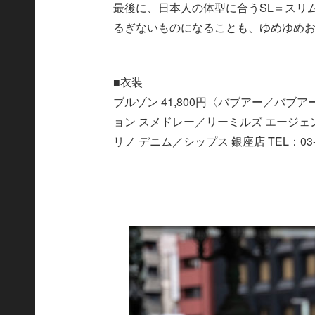
最後に、日本人の体型に合うSL＝スリ
るぎないものになることも、ゆめゆめ
■衣装
ブルゾン 41,800円〈バブアー／バブアー 銀
ョン スメドレー／リーミルズ エージェンシー 
リノ デニム／シップス 銀座店 TEL：03