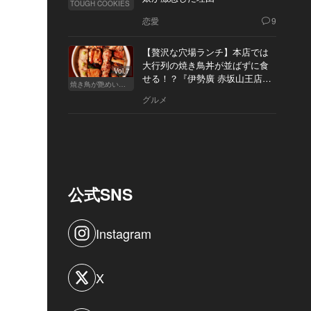
TOUGH COOKIES
恋愛
9
【贅沢な穴場ランチ】本店では
大行列の焼き鳥丼が並ばずに食
Vol.7
せる！？『伊勢廣 赤坂山王店』
焼き鳥が艶めいてきた
へ
グルメ
公式SNS
Instagram
X