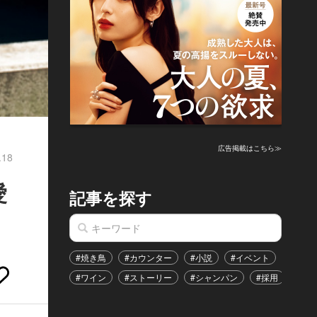
広告掲載はこちら≫
.18
愛
記事を探す
#焼き鳥
#カウンター
#小説
#イベント
#港区
#ワイン
#ストーリー
#シャンパン
#採用
#恋