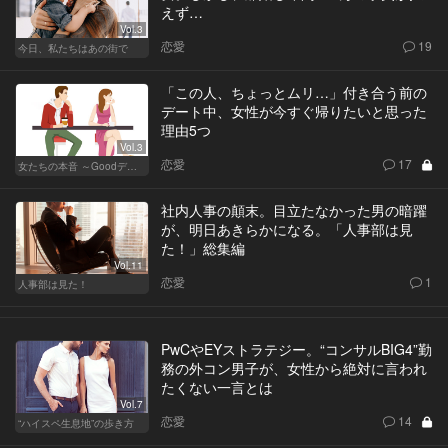
えず…
Vol.3
恋愛
19
今日、私たちはあの街で
「この人、ちょっとムリ…」付き合う前の
デート中、女性が今すぐ帰りたいと思った
理由5つ
Vol.3
恋愛
17
女たちの本音 ～Goodデート／Badデート～
社内人事の顛末。目立たなかった男の暗躍
が、明日あきらかになる。「人事部は見
た！」総集編
Vol.11
恋愛
1
人事部は見た！
PwCやEYストラテジー。“コンサルBIG4”勤
務の外コン男子が、女性から絶対に言われ
たくない一言とは
Vol.7
恋愛
14
“ハイスペ生息地”の歩き方