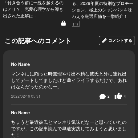
「付き合う前に一線を越えるの
る、2026年夏の特別なプロモー
はアリ？」恋愛心理学から導き
ション。極上のシャンパンを味
出された正解は…
わえる厳選店舗を一挙紹介！
PR
この記事へのコメント
コメントする
No Name
マンネにに陥った時無理やり出不精な彼氏と外に連れ出
してデートしてましたけど😅イライラするだけで、あれ
はなんだったのかなー。
2022/02/19 05:31
2
4
No Name
ちょうど最近彼氏とマンネリ気味だなーと思っていたの
ですが、この記事読んで早速実践してみようと思いまし
た！