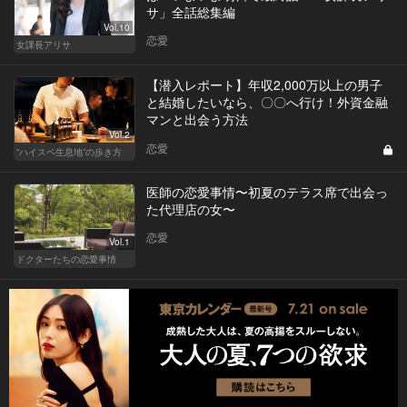
サ」全話総集編
Vol.10
恋愛
女課長アリサ
【潜入レポート】年収2,000万以上の男子
と結婚したいなら、〇〇へ行け！外資金融
マンと出会う方法
Vol.2
恋愛
“ハイスペ生息地”の歩き方
医師の恋愛事情〜初夏のテラス席で出会っ
た代理店の女〜
恋愛
Vol.1
ドクターたちの恋愛事情