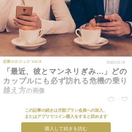
恋愛のロジック Vol.9
2022.02.19
「最近、彼とマンネリぎみ…」どの
カップルにも必ず訪れる危機の乗り
越え方
の画像
15
この記事の続きは月額プラン会員への加入、
またはアプリでコイン購入をすると読めます
購入して続きを読む