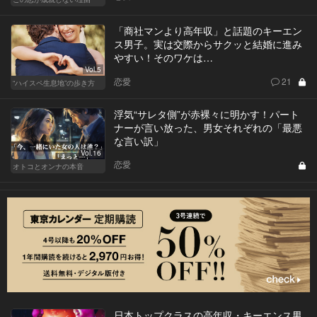
「商社マンより高年収」と話題のキーエン
ス男子。実は交際からサクッと結婚に進み
やすい！そのワケは…
Vol.5
恋愛
21
“ハイスペ生息地”の歩き方
浮気“サレタ側”が赤裸々に明かす！パート
ナーが言い放った、男女それぞれの「最悪
な言い訳」
Vol.16
恋愛
オトコとオンナの本音
日本トップクラスの高年収・キーエンス男