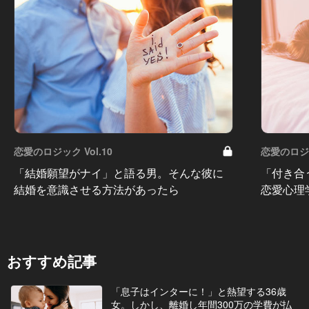
恋愛のロジック Vol.10
恋愛のロジッ
「結婚願望がナイ」と語る男。そんな彼に
「付き合
結婚を意識させる方法があったら
恋愛心理
おすすめ記事
「息子はインターに！」と熱望する36歳
女。しかし、離婚し年間300万の学費が払