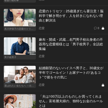
秘書の秘め事
恋愛のトリセツ：25歳過ぎたら要注意！脳
科学で解き明かす、人を好きになれない理
由と解決法
Vol.1
恋愛
8
黒川伊保子の恋愛のトリセツ
麻布・開成・武蔵…名門男子校出身者の不
器用な恋愛模様とは「男子校男子」全話総
集編
Vol.11
恋愛
男子校男子
結婚願望のないハイスペ男子と、30歳女が
半年でゴールイン！お家デートの“あるコ
ト”で彼をその気に
Vol.6
恋愛
選ばれたい女たちへ ～出会いから結婚まで～
「夫は100万以上のものしか買ってくれま
せん」富裕層夫婦の、独特なお金のルール
とは