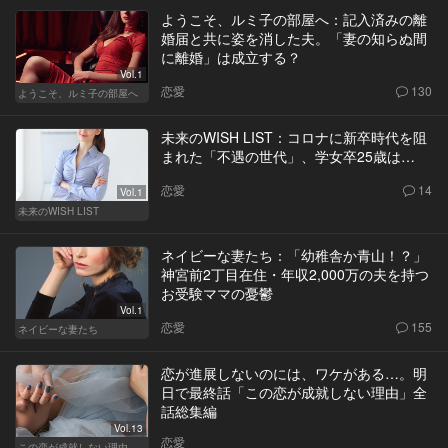
ようこそ、ルミ子の部屋へ：記入済みの離
婚届と共に姿を消した夫。「妻の知らぬ間
に離婚」は成立する？
Vol.1
恋愛
130
ようこそ、ルミ子の部屋へ
未来のWISH LIST：コロナに新卒時代を阻
まれた「不遇の世代」、学女卒25歳は…
恋愛
14
Vol.1
未来のWISH LIST
ネイビーな妻たち：「幼稚舎か青山！？」
神宮前2丁目在住・年収2,000万の夫を持つ
お受験ママの憂鬱
Vol.1
恋愛
155
ネイビーな妻たち
恋が進展しないのには、ワケがある…。明
日で最終話「この恋が成就しない理由」全
話総集編
Vol.13
恋愛
この恋が成就しない理由