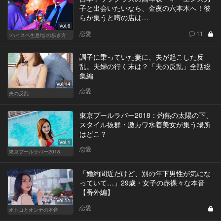
子と出会いたいなら、金夜の六本木へ！彼
らが集うと噂の店は…
Vol.6
恋愛
11
“ハイスペ生息地”の歩き方
調子に乗っていた妻に、夫が起こした反
乱。夫婦の行く末は？「夫の反乱」全話総
集編
Vol.14
恋愛
夫の反乱
東京プールラバー2018：灼熱の太陽の下、
スタイル抜群・激カワ水着美女が集う場所
はどこ？
Vol.1
恋愛
東京プールラバー2018
「婚約間近だけど、別の年下男性が気にな
っていて…」29歳・女子の赤裸々な本音
【番外編】
Vol.11
恋愛
オトコとオンナの本音