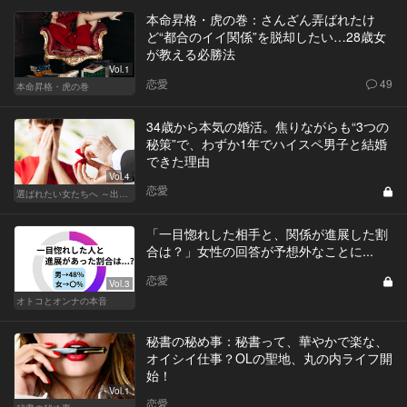
本命昇格・虎の巻：さんざん弄ばれたけ
ど“都合のイイ関係”を脱却したい…28歳女
が教える必勝法
Vol.1
恋愛
49
本命昇格・虎の巻
34歳から本気の婚活。焦りながらも“3つの
秘策”で、わずか1年でハイスペ男子と結婚
できた理由
Vol.4
恋愛
選ばれたい女たちへ ～出会いから結婚まで～
「一目惚れした相手と、関係が進展した割
合は？」女性の回答が予想外なことに...
恋愛
Vol.3
オトコとオンナの本音
秘書の秘め事：秘書って、華やかで楽な、
オイシイ仕事？OLの聖地、丸の内ライフ開
始！
Vol.1
恋愛