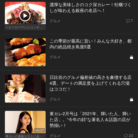
濃厚な美味しさのコク深カレー！牡蠣づく
しが味わえる銀座の名店へ！
グルメ
7
Vol.2
ヘビーローテンションするカレー
この季節が最高に旨い！みんな大好き、都
内の絶品焼き鳥屋5選
グルメ
日比谷のグルメ偏差値の高さを象徴する店
4選。デートの満足度を上げてくれる穴場
はココだ！
グルメ
東カレ2月号は「2021年、輝いた人、輝い
た店」。“今年の顔”な著名人＆話題の店が
勢揃い！
Vol.57
グルメ
23
東カレの素敵な大人に必要なこと