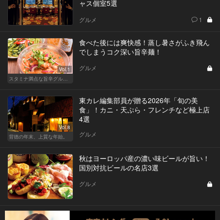
ャス個室5選
グルメ
1
食べた後には爽快感！蒸し暑さがふき飛ん
でしまうコク深い旨辛麺！
グルメ
Vol.1
スタミナ満点な旨辛グルメが旨い！東京の人気店へ
東カレ編集部員が贈る2026年「旬の美
食」！カニ・天ぷら・フレンチなど極上店
4選
Vol.8
グルメ
背徳の年末、上質な年始。
秋はヨーロッパ産の濃い味ビールが旨い！
国別対抗ビールの名店3選
グルメ