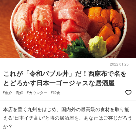
2022.01.25
これが「令和バブル丼」だ！西麻布で名を
とどろかす日本一ゴージャスな居酒屋
#魚介・海鮮
#カウンター
#和食
本店を置く九州をはじめ、国内外の最高級の食材を取り揃
える“日本イチ高い”と噂の居酒屋を、あなたはご存じだろう
か？