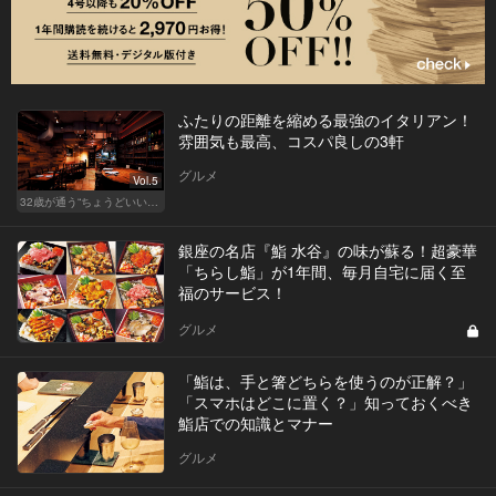
ふたりの距離を縮める最強のイタリアン！
雰囲気も最高、コスパ良しの3軒
グルメ
Vol.5
32歳が通う“ちょうどいい”価格の店
銀座の名店『鮨 水谷』の味が蘇る！超豪華
「ちらし鮨」が1年間、毎月自宅に届く至
福のサービス！
グルメ
「鮨は、手と箸どちらを使うのが正解？」
「スマホはどこに置く？」知っておくべき
鮨店での知識とマナー
グルメ