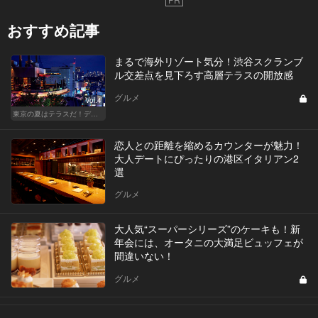
おすすめ記事
まるで海外リゾート気分！渋谷スクランブ
ル交差点を見下ろす高層テラスの開放感
グルメ
Vol.4
東京の夏はテラスだ！デートも女子会も盛り上がること間違いなし！
恋人との距離を縮めるカウンターが魅力！
大人デートにぴったりの港区イタリアン2
選
グルメ
大人気“スーパーシリーズ”のケーキも！新
年会には、オータニの大満足ビュッフェが
間違いない！
グルメ