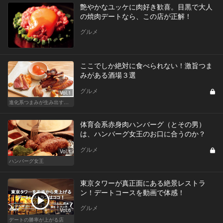
艶やかなユッケに肉好き歓喜。目黒で大人
の焼肉デートなら、この店が正解！
グルメ
ここでしか絶対に食べられない！激旨つま
みがある酒場３選
グルメ
Vol.1
進化系つまみが生み出す驚きマリアージュ
体育会系赤身肉ハンバーグ（とその男）
は、ハンバーグ女王のお口に合うのか？
グルメ
Vol.1
ハンバーグ女王
東京タワーが真正面にある絶景レストラ
ン！デートコースを動画で体感！
グルメ
Vol.6
デートの勝率が上がる店