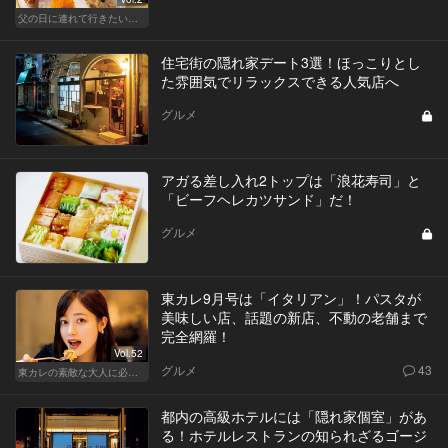
父の日に連れて行きたい お父さん受けが抜群に良い都内名店
住宅街の隠れ家デート3選！ほっこりとし
た雰囲気でリラックスできる人気店へ
グルメ
アガる差し入れ2トップは「浪花寿司」と
「ビーフヘレカツサンド」だ！
グルメ
東カレ9月号は「イタリアン」！パスタが
美味しい店、話題の新店、不動の老舗まで
完全網羅！
Vol.52
グルメ
43
東カレの素敵な大人に必要なこと
都内の高級ホテルには「隠れ家個室」があ
る！ホテルレストランの知られざるゴージ