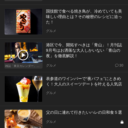
国技館で食べる焼き鳥が、冷めていても美
味しい理由とは？その秘密のレシピに迫っ
た！
グルメ
港区で今、開拓すべきは「青山」！月刊誌
9月号はお洒落な大人しかいない「青山の
夜」を徹底解説！
Vol.16
グルメ
30
雑誌「東京カレンダー」特集
表参道のワインバーで“夜パフェ”にときめ
く！大人のスイーツデートを叶える人気店
グルメ
父の日に連れて行きたいハレの日和食５選
グルメ
Vol.2