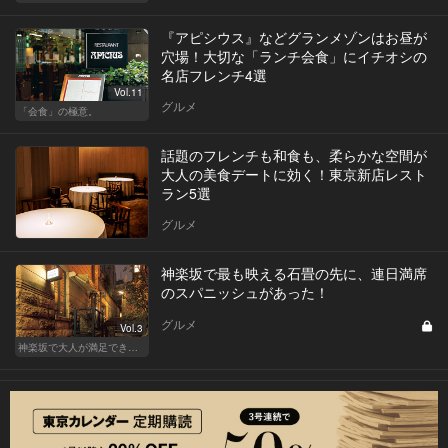
『アピシウス』などグランメゾンはお昼が
穴場！大切な「ランチ会食」にイチオシの
名店フレンチ4選
Vol.11
グルメ
「会食」の極意。
話題のフレンチも和食も、柔らかな空間が
大人の美食デートに効く！東京新店レスト
ラン5選
グルメ
神楽坂で最も映える石畳の先に、連日満席
のスパニッシュがあった！
グルメ
Vol.3
神楽坂で大人が満足できる、おしゃれデート！