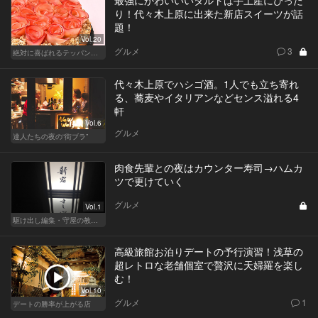
最強にかわいいいタルトは手土産にぴった
り！代々木上原に出来た新店スイーツが話
題！
Vol.20
グルメ
3
絶対に喜ばれるテッパン手土産
代々木上原でハシゴ酒。1人でも立ち寄れ
る、蕎麦やイタリアンなどセンス溢れる4
軒
Vol.6
グルメ
達人たちの夜の“街ブラ”
肉食先輩との夜はカウンター寿司→ハムカ
ツで更けていく
グルメ
Vol.1
駆け出し編集・守屋の教えて 今宵の美食モンスター♡
高級旅館お泊りデートの予行演習！浅草の
超レトロな老舗個室で贅沢に天婦羅を楽し
む！
Vol.10
グルメ
1
デートの勝率が上がる店