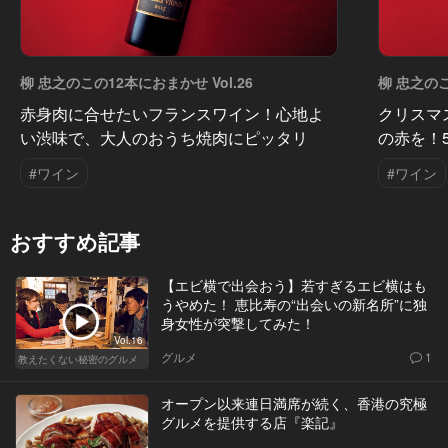
柳 忠之のこの12本におまかせ Vol.26
柳 忠之のこ
赤身肉に合せたいフランスワイン！心地よ
クリスマ
い渋味で、大人のおうち焼肉にピッタリ
の赤を！
#ワイン
#ワイン
おすすめ記事
【エビ横で出会おう】若すぎるエビ横はも
うやめた！ 恵比寿の“出会いの新名所”に独
身女性が突撃してみた！
Vol.16
グルメ
1
教えたくない秘密のグルメ
オープン以来連日満席が続く、香港の究極
グルメを提供する店『楽記』