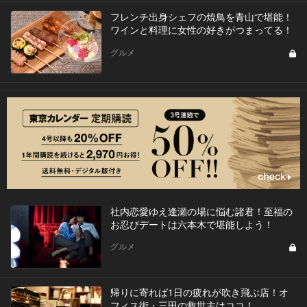
フレンチ出身シェフの焼鳥を青山で堪能！
ワインと料理に女性の好きがつまってる！
グルメ
社内恋愛ゆえ逢瀬の場に悩む諸君！至福の
お忍びデートは六本木で堪能しよう！
グルメ
帰りに寄れば1日の疲れが吹き飛ぶ店！オ
フィス街・三田の救世主はココ！