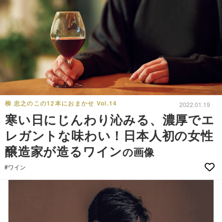
柳 忠之のこの12本におまかせ Vol.14
2022.01.19
寒い日にじんわり沁みる、濃厚でエ
レガントな味わい！日本人初の女性
醸造家が造るワイン
の画像
#ワイン