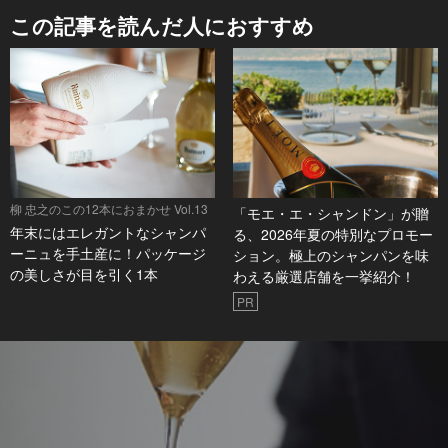
この記事を読んだ人におすすめ
オ
た
ま
柳 忠之のこの12本におまかせ Vol.13
「モエ・エ・シャンドン」が贈
年末にはエレガントなシャンパ
る、2026年夏の特別なプロモー
ーニュを手土産に！パッケージ
ション。極上のシャンパンを味
の美しさが目を引く1本
わえる厳選店舗を一挙紹介！
PR