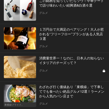
この銘柄を知っていたらツウ！中華デート
で語り味わいたい紹興酒&白酒６選
グルメ
１万円台で大満足のペアリング！大人が惹
かれる“フリーフロー”プランがある人気店
３選
グルメ
消費量世界一！なのに、日本人の知らない
イタリアのチーズって？
グルメ
わざわざ行く価値あり「東横線」で下車し
てでも食べたい絶品グルメ12選！ラーメン
から人気のパン店まで
Vol.10
グルメ
東横線プライド。