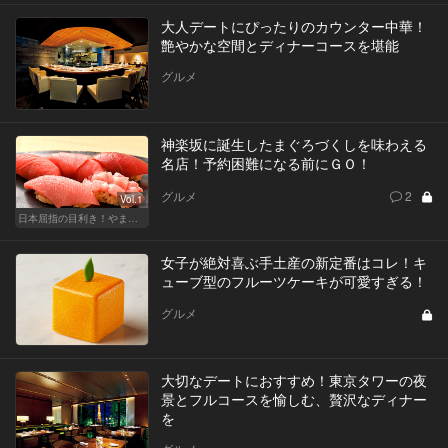
大人デートにぴったりのカウンター中華！
艶やかな空間とディナーコースを堪能
グルメ
神楽坂に誕生したまぐろづくしを味わえる
名店！予約困難になる前にＧＯ！
グルメ
2
Vol.1
日本屈指の目利き！やま幸のマグロが味わえる東京の名店
女子が絶対喜ぶ手土産の新定番はコレ！キ
ューブ型のフルーツケーキが可愛すぎる！
グルメ
大切なデートにおすすめ！東京タワーの夜
景とフルコースを愉しむ、贅沢なディナー
を