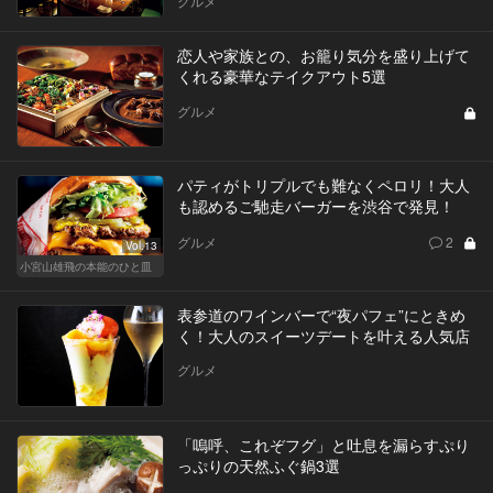
グルメ
恋人や家族との、お籠り気分を盛り上げて
くれる豪華なテイクアウト5選
グルメ
パティがトリプルでも難なくペロリ！大人
も認めるご馳走バーガーを渋谷で発見！
グルメ
2
Vol.13
小宮山雄飛の本能のひと皿
表参道のワインバーで“夜パフェ”にときめ
く！大人のスイーツデートを叶える人気店
グルメ
「嗚呼、これぞフグ」と吐息を漏らすぷり
っぷりの天然ふぐ鍋3選