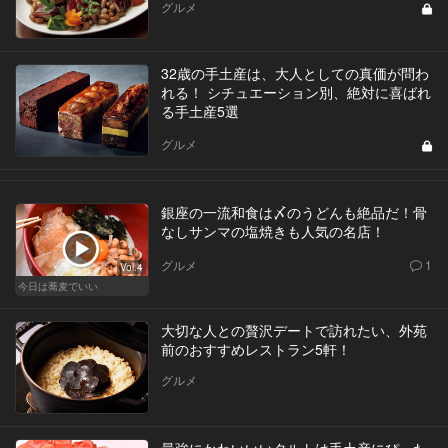
グルメ
32歳の手土産は、大人としての真価が問わ
れる！ シチュエーション別、絶対に喜ばれ
る手土産5選
グルメ
銀座の一流和食は〆のうどんも絶品だ！骨
なしサンマの塩焼きも人気の名店！
グルメ
1
Vol.4
今日は蕎麦でいい
大切な人との贅沢デートで訪れたい、外苑
前のおすすめレストラン5軒！
グルメ