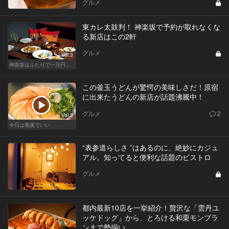
グルメ
東カレ太鼓判！ 神楽坂で予約が取れなくな
る新店はこの2軒
グルメ
Vol.3
神楽坂はふたりで一万円のサンクチュアリ！
この釜玉うどんが驚愕の美味しさだ！原宿
に出来たうどんの新店が話題沸騰中！
グルメ
2
Vol.3
今日は蕎麦でいい
“表参道らしさ ”はあるのに、絶妙にカジュ
アル。知ってると便利な話題のビストロ
グルメ
都内最新10店を一挙紹介！贅沢な「雲丹ユ
ッケドッグ」から、とろける和栗モンブラ
ンまで勢揃い