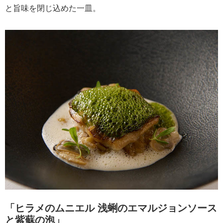
と旨味を閉じ込めた一皿。
「ヒラメのムニエル 浅蜊のエマルジョンソース
と紫蘇の泡」