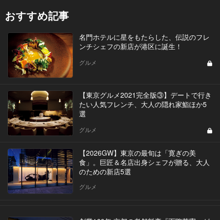
おすすめ記事
名門ホテルに星をもたらした、伝説のフレ
ンチシェフの新店が港区に誕生！
グルメ
【東京グルメ2021完全版③】デートで行き
たい人気フレンチ、大人の隠れ家鮨ほか5
選
グルメ
【2026GW】東京の最旬は「寛ぎの美
食」。巨匠＆名店出身シェフが贈る、大人
のための新店5選
グルメ