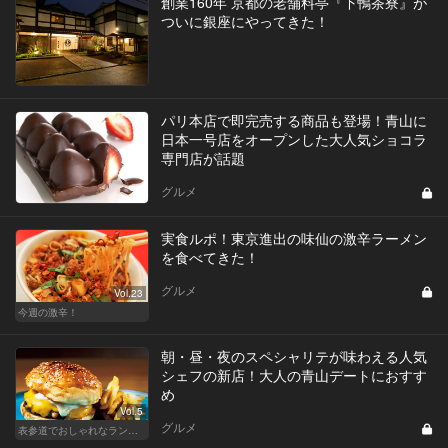
創業160年 京都の老舗料亭『下鴨茶寮』が
ついに銀座にやってきた！
パリ本店で即完売する商品も登場！青山に
日本一号店をオープンした大人気ショコラ
専門店が話題
グルメ
実食ルポ！東京進出の味仙の激辛ラーメン
を食べてきた！
グルメ
Vol.23
今週の激辛！
朝・昼・夜のスペシャリテが味わえる人気
シェフの新店！大人の青山デートにおすす
め
Vol.5
グルメ
表参道でおしゃれなランチ女子会