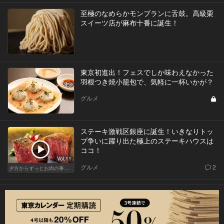
至極のなめらかモンブランに舌鼓。高級栗
スイーツ店が麻布十番に誕生！
東京初進出！フェスでしか味わえなかった
羽根つき焼小籠包で、気軽に一杯いかが？
グルメ
ステーキ激戦区銀座に誕生！いきなりトッ
プ争いに躍り出た極上のステーキハウスは
ココ！
Vol.11
グルメ
2
夕方からずっとお肉の事を考えてる貴方へ