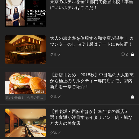
東京のホテルを全15部門で徹底比較！本当
にいいホテルはここだ！
大人の恵比寿を体現する和食店が誕生！ カ
ウンターのしっぽり感はデートにも抜群！
グルメ
2
【新店まとめ、2018秋】中目黒の大人割烹
から極上のミルクティー専門店まで、都内
新店を一挙ご紹介！
Vol.28
グルメ
東カレ推薦！ 今月の行くべき店
【神楽坂・西麻布ほか】26年春の新店5
選！食通が注目するイタリアン・肉・鮨な
ど大人の美食店
グルメ