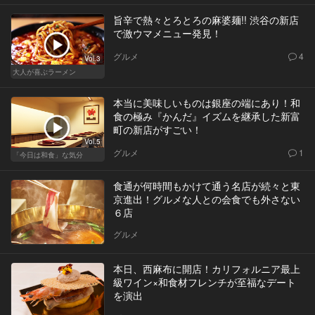
旨辛で熱々とろとろの麻婆麺!! 渋谷の新店
で激ウマメニュー発見！
グルメ
4
Vol.3
大人が喜ぶラーメン
本当に美味しいものは銀座の端にあり！和
食の極み『かんだ』イズムを継承した新富
町の新店がすごい！
Vol.5
グルメ
1
「今日は和食」な気分
食通が何時間もかけて通う名店が続々と東
京進出！グルメな人との会食でも外さない
６店
グルメ
本日、西麻布に開店！カリフォルニア最上
級ワイン×和食材フレンチが至福なデート
を演出