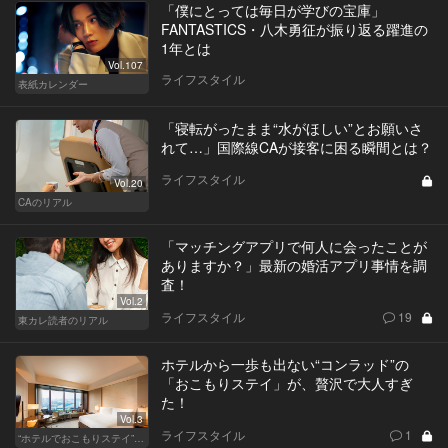
「僕にとっては毎日が学びの宝庫」
FANTASTICS・八木勇征が振り返る躍進の
1年とは
Vol.107
ライフスタイル
表紙カレンダー
「寝転がったまま“水がほしい”とお願いさ
れて…」国際線CAが接客に困る瞬間とは？
ライフスタイル
Vol.20
CAのリアル
「マッチングアプリで何人に会ったことが
ありますか？」最新の婚活アプリ事情を調
査！
Vol.2
ライフスタイル
19
東カレ読者のリアル
ホテルから一歩も出ない“コンラッド”の
「おこもりステイ」が、贅沢で大人すぎ
た！
Vol.3
ライフスタイル
1
“ホテルでおこもりステイ”が大人デートに最高の選択だ