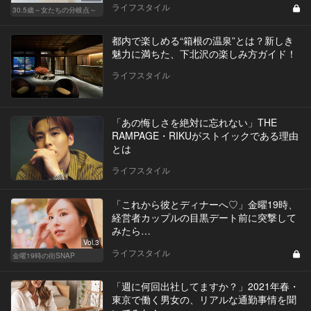
ライフスタイル
30.5歳～女たちの分岐点～
都内で楽しめる“箱根の温泉”とは？新しき
魅力に満ちた、下北沢の楽しみ方ガイド！
ライフスタイル
「あの悔しさを絶対に忘れない」THE
RAMPAGE・RIKUがストイックである理由
とは
ライフスタイル
「これから彼とディナーへ♡」金曜19時、
経営者カップルの目黒デート前に突撃して
みたら…
Vol.3
ライフスタイル
金曜19時の街SNAP
「週に何回出社してますか？」2021年春・
東京で働く男女の、リアルな通勤事情を聞