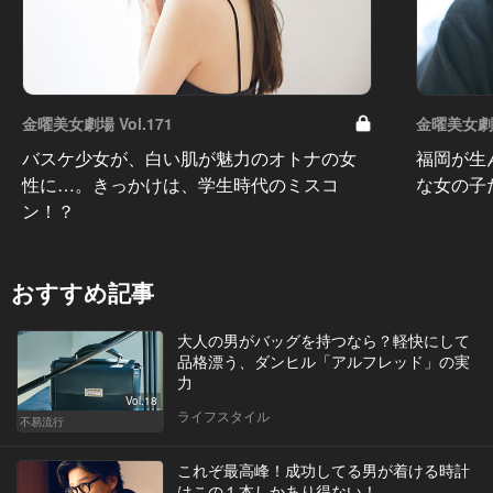
金曜美女劇場 Vol.171
金曜美女劇場 
バスケ少女が、白い肌が魅力のオトナの女
福岡が生
性に…。きっかけは、学生時代のミスコ
な女の子
ン！？
おすすめ記事
大人の男がバッグを持つなら？軽快にして
品格漂う、ダンヒル「アルフレッド」の実
力
Vol.18
ライフスタイル
不易流行
これぞ最高峰！成功してる男が着ける時計
はこの１本しかあり得ない！