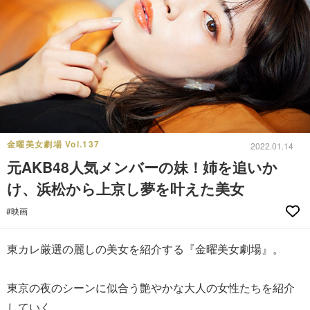
金曜美女劇場 Vol.137
2022.01.14
元AKB48人気メンバーの妹！姉を追いか
け、浜松から上京し夢を叶えた美女
#映画
東カレ厳選の麗しの美女を紹介する『金曜美女劇場』。
東京の夜のシーンに似合う艶やかな大人の女性たちを紹介
していく。