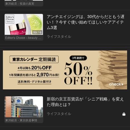
東洋経済：投資の真実
アンチエイジングは、30代からだともう遅
い！？今すぐ使い始めてほしいケアアイテ
ム3選
Vol.16
ライフスタイル
Editor's Choice～beauty & wellness～
新宿の京王百貨店が「シニア戦略」を変え
た理由とは？
ライフスタイル
Vol.57
東洋経済・東京鉄道事情