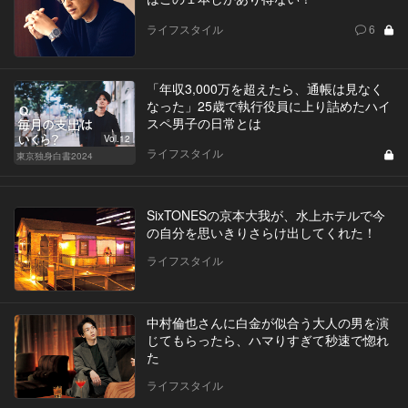
ライフスタイル
6
「年収3,000万を超えたら、通帳は見なく
なった」25歳で執行役員に上り詰めたハイ
スペ男子の日常とは
Vol.12
ライフスタイル
東京独身白書2024
SixTONESの京本大我が、水上ホテルで今
の自分を思いきりさらけ出してくれた！
ライフスタイル
中村倫也さんに白金が似合う大人の男を演
じてもらったら、ハマりすぎて秒速で惚れ
た
ライフスタイル