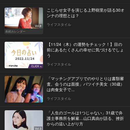
こじらせ女子を演じる上野樹里が語る30オ
ンナの理想とは？
ライフスタイル
Vol.8
表紙カレンダー
【11/24（木）の運勢をチェック！】目の
前にあるたくさんの幸せに気づけるでしょ
う
ライフスタイル
「マッチングアプリでのやりとりは書類審
査。会うのは面接」バツイチ美女（30歳）
は肉食女子で...
ライフスタイル
「人生のゴールは1つじゃない」31歳で弁
護士事務所を解雇…山口真由が語る、挫折
からの這い上がり方
Vol.3