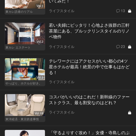
いてみた！
Vol.1
ライフスタイル
13
東カレ読者のリアル
若い夫婦にピッタリ！心地よさ抜群の三軒
茶屋にある、ブルックリンスタイルのリノ
ベ物件
Vol.2
ライフスタイル
23
東カレ エステート
テレワークにはアクセスがいい都心の4ツ
星ホテルが最高！絶景の中で仕事もはかど
る！
Vol.3
ライフスタイル
やっぱり、ホテルが好き。
コスパがいいのはこれだ！新幹線のファー
ストクラス、最も割安なのはどれ？
ライフスタイル
Vol.19
東洋経済・東京鉄道事情
「守るよりすぐ攻め！」女優・寺島しのぶ