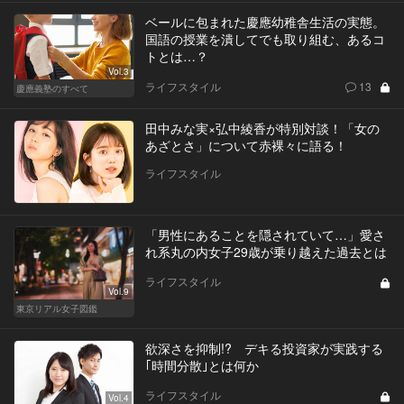
ベールに包まれた慶應幼稚舎生活の実態。
国語の授業を潰してでも取り組む、あるコ
トとは…？
Vol.3
ライフスタイル
13
慶應義塾のすべて
田中みな実×弘中綾香が特別対談！「女の
あざとさ」について赤裸々に語る！
ライフスタイル
「男性にあることを隠されていて…」愛さ
れ系丸の内女子29歳が乗り越えた過去とは
ライフスタイル
Vol.9
東京リアル女子図鑑
欲深さを抑制!? デキる投資家が実践する
｢時間分散｣とは何か
ライフスタイル
Vol.4