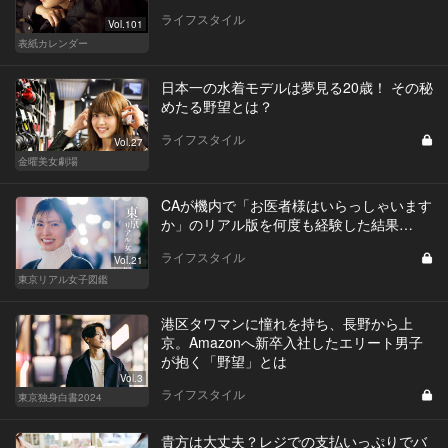
ライフスタイル
Vol.101
表紙カレンダー
日本一の水着モデルは夢見る20歳！ その秘
めたる野望とは？
ライフスタイル
Vol.27
金曜美女劇場
CAが機内で「お医者様はいらっしゃいます
か」のリアル版を何度も経験した結果…
ライフスタイル
Vol.21
東京リアル女子図鑑
港区タワマンに憧れを持ち、長野から上
京。Amazonへ新卒入社したエリート男子
が抱く「野望」とは
Vol.3
ライフスタイル
東京独身白書2024
貴方は大丈夫？レジでの支払いっぷりでバ