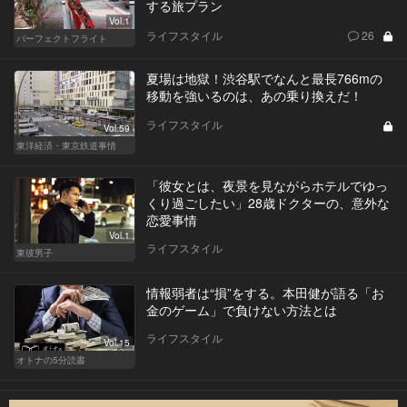
する旅プラン
Vol.1
ライフスタイル
26
パーフェクトフライト
夏場は地獄！渋谷駅でなんと最長766mの
移動を強いるのは、あの乗り換えだ！
ライフスタイル
Vol.59
東洋経済・東京鉄道事情
「彼女とは、夜景を見ながらホテルでゆっ
くり過ごしたい」28歳ドクターの、意外な
恋愛事情
Vol.1
ライフスタイル
東彼男子
情報弱者は“損”をする。本田健が語る「お
金のゲーム」で負けない方法とは
ライフスタイル
Vol.15
オトナの5分読書