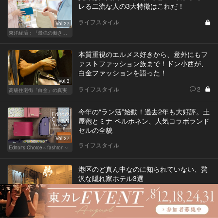
レる二流な人の3大特徴はこれだ！
ライフスタイル
Vol.27
東洋経済：『最強の働き方』『一流の育て方』
本質重視のエルメス好きから、意外にもフ
ァストファッション族まで！ドン小西が、
白金ファッションを語った！
Vol.3
ライフスタイル
2
高級住宅街「白金」の真実
今年の“ラン活”始動！過去2年も大好評。土
屋鞄とミナ ペルホネン、人気コラボランド
セルの全貌
Vol.27
ライフスタイル
Editor's Choice～fashion～
港区のど真ん中なのに知られていない、贅
沢な隠れ家ホテル3選
ライフスタイル
Vol.1
“ホテルでおこもりステイ”が大人デートに最高の選択だ