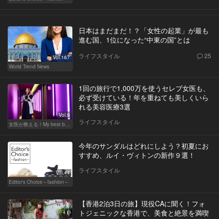
日本はまだまだ！？「女性の起業」が最も
進む国、1位になった“中東の国”とは
ライフスタイル
25
Vol.167
World Trend News
1回の旅行で1,000万を使うセレブ女医も、
必ず受けている！年を重ねても美しくいら
れる美容医療3選
Vol.9
ライフスタイル
女医が教える！My best beauty
今年のサンダルはどれにしよう？初夏にお
すすめ、ルイ・ヴィトンの新作９選！
ライフスタイル
Vol.44
Editor's Choice～fashion～
【香港2泊3日の旅】現役CAに聞く！フォ
トジェニックな香港で、美食と絶景を満喫