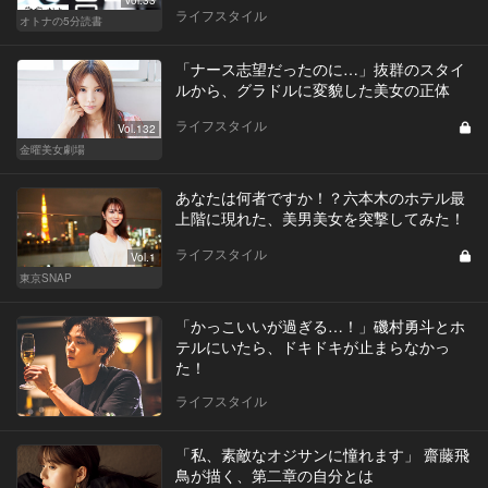
Vol.33
ライフスタイル
オトナの5分読書
「ナース志望だったのに…」抜群のスタイ
ルから、グラドルに変貌した美女の正体
ライフスタイル
Vol.132
金曜美女劇場
あなたは何者ですか！？六本木のホテル最
上階に現れた、美男美女を突撃してみた！
ライフスタイル
Vol.1
東京SNAP
「かっこいいが過ぎる…！」磯村勇斗とホ
テルにいたら、ドキドキが止まらなかっ
た！
ライフスタイル
「私、素敵なオジサンに憧れます」 齋藤飛
鳥が描く、第二章の自分とは