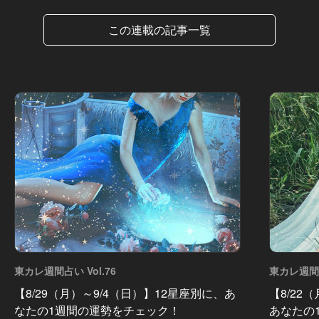
この連載の記事一覧
東カレ週間占い Vol.76
東カレ週間占
【8/29（月）～9/4（日）】12星座別に、あ
【8/22
なたの1週間の運勢をチェック！
あなたの