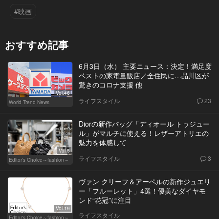
#映画
おすすめ記事
6月3日（水） 主要ニュース：決定！満足度
ベストの家電量販店／全住民に…品川区が
驚きのコロナ支援 他
Vol.46
ライフスタイル
23
World Trend News
Diorの新作バッグ「ディオール トゥジュー
ル」がマルチに使える！レザーアトリエの
魅力を体感して
Vol.5
ライフスタイル
3
Editor's Choice～fashion～
ヴァン クリーフ＆アーペルの新作ジュエリ
ー「フルーレット」4選！優美なダイヤモ
ンド“花冠”に注目
Vol.19
ライフスタイル
Editor's Choice～fashion～