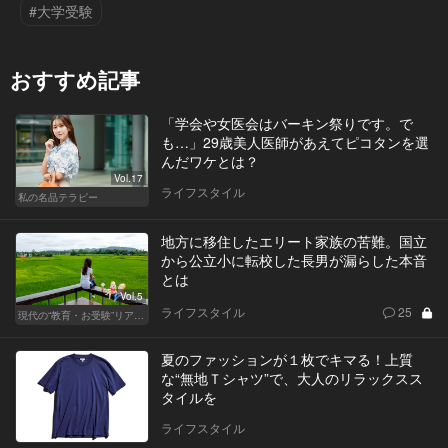
#大学受験
おすすめ記事
「学会や女医会はバーキン祭りです。で
も…」29歳美人医師があえてピコタンを選
んだワケとは？
Vol.17
ライフスタイル
私の名品テラピー
地方に移住したエリート家族の苦難。国立
から公立小に転校した長男が漏らした本音
とは
Vol.5
ライフスタイル
25
現代の“教育・お受験”リアルドキュメント
夏のファッションが１枚でキマる！上質
な“無地Ｔシャツ”で、大人のリラックスス
タイルを
ライフスタイル