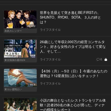
世界を見据えて突き進むBE:FIRSTの、
SHUNTO、RYOKI、SOTA、３人の絆と
は？
Vol.122
ライフスタイル
表紙カレンダー
26歳にして年収2,000万の経営コンサルタ
ント。好きな女性のタイプは明るくて変な
人、そして…
Vol.8
ライフスタイル
6
東京独身白書2024
【4/26（月）～5/2（日）】今週のあなたの
運勢は？12星座別に占いをチェック！
ライフスタイル
Vol.6
東カレ週間占い
小説の舞台となったレストランをリアル体
験！読者250名の体と心が潤った、ディナ
ーの模様をレポート