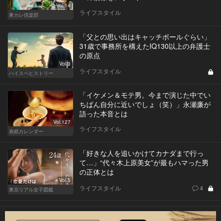
Vol.14
ライフスタイル
東カレ倶楽部
「父との思い出はキャッチボールぐらい」
31歳で事務所を構えたIQ130以上の弁護士
の原点
Vol.3
ライフスタイル
ハイスペヒストリー
「イケメン＆モテ男。今まで演じた中でい
ちばん自分に近いでしょ（笑）」永瀬廉が
語った本音とは
Vol.127
ライフスタイル
表紙カレンダー
「好きな人を追いかけてカナダまで行っ
て…」“代々木上原美女”が最もハマった男
の正体とは
Vol.5
ライフスタイル
4
東京リアル女子図鑑