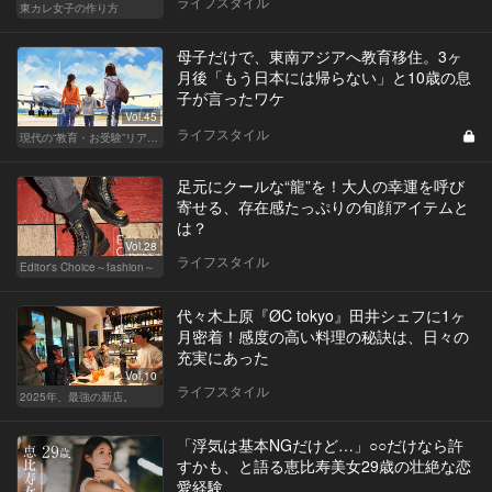
ライフスタイル
東カレ女子の作り方
母子だけで、東南アジアへ教育移住。3ヶ
月後「もう日本には帰らない」と10歳の息
子が言ったワケ
Vol.45
ライフスタイル
現代の“教育・お受験”リアルドキュメント
足元にクールな“龍”を！大人の幸運を呼び
寄せる、存在感たっぷりの旬顔アイテムと
は？
Vol.28
ライフスタイル
Editor's Choice～fashion～
代々木上原『ØC tokyo』田井シェフに1ヶ
月密着！感度の高い料理の秘訣は、日々の
充実にあった
Vol.10
ライフスタイル
2025年、最強の新店。
「浮気は基本NGだけど…」○○だけなら許
すかも、と語る恵比寿美女29歳の壮絶な恋
愛経験