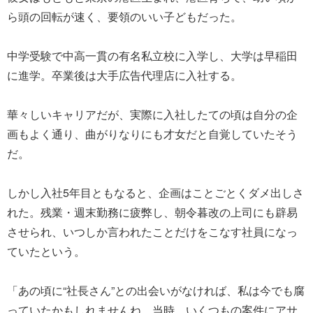
ら頭の回転が速く、要領のいい子どもだった。
中学受験で中高一貫の有名私立校に入学し、大学は早稲田
に進学。卒業後は大手広告代理店に入社する。
華々しいキャリアだが、実際に入社したての頃は自分の企
画もよく通り、曲がりなりにも才女だと自覚していたそう
だ。
しかし入社5年目ともなると、企画はことごとくダメ出しさ
れた。残業・週末勤務に疲弊し、朝令暮改の上司にも辟易
させられ、いつしか言われたことだけをこなす社員になっ
ていたという。
「あの頃に“社長さん”との出会いがなければ、私は今でも腐
っていたかもしれませんね。当時、いくつもの案件にアサ