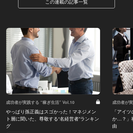
この連載の記事一覧
成功者が実践する “稼ぎ生活” Vol.10
成功者が実践
やっぱり孫正義はスゴかった！マネジメン
「アイツ
ト層に聞いた、尊敬する“名経営者”ランキン
か…？」
グ
由