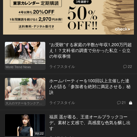
“お受験”する家庭の半数が年収1,200万円超
え！？文科省の調査で分かった私立・公立
の年収事情
Vol.204
ライフスタイル
22
World Trend News
ホームパーティーを100回以上主催した達
人が語る「参加者を絶対に満足させる」秘
訣
Vol.7
ライフスタイル
21
大人のマナーをランクアップせよ
福原 遥が着る、王道オールブラックコー
デ。素材と丈感で、高感度な色気を醸し出
す
Vol.22