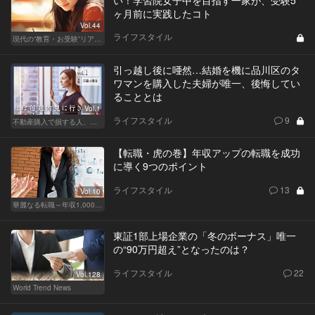
い！学習院女子中を目指す一家が、受験5
ヶ月前に実践したコト
Vol.44
ライフスタイル
現代の“教育・お受験”リアルドキュメント
引っ越し後に唖然…結婚を機に品川区のタ
ワマンを購入した夫婦が唯一、後悔してい
ることとは
Vol.1
ライフスタイル
9
不動産購入で損する人、得する人
【転職・虎の巻】年収アップの転職を成功
に導く9つのポイント
ライフスタイル
13
Vol.10
華麗なる転職～年収1,000万超の道～
東証1部上場企業の「冬のボーナス」唯一
の“90万円超え”となったのは？
ライフスタイル
22
Vol.128
World Trend News