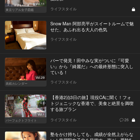
Vol.11
ライフスタイル
東京リアル女子図鑑
Snow Man 阿部亮平がスイートルームで魅
せた、あふれ出る大人の色気
ライフスタイル
バーで発見！田中みな実がついに『可愛
い』から『綺麗だ』への最終形態に突入し
ている！
Vol.29
ライフスタイル
表紙カレンダー
【香港2泊3日の旅】現役CAに聞く！フォ
トジェニックな香港で、美食と絶景を満喫
する旅プラン
Vol.1
ライフスタイル
26
パーフェクトフライト
塾をかけ持ちしても、成績が全然上がらな