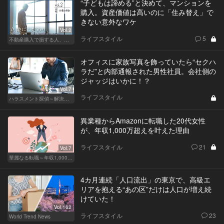
“子どもは諦める”と決めて、マンションを
購入。資産価値は高いのに「住み替え」で
きない意外なワケ
Vol.2
ライフスタイル
5
不動産購入で損する人、得する人
オフィスに家族写真を飾っていたら“セクハ
ラだ”と内部通報された男性社員。会社側の
ジャッジはいかに！？
Vol.7
ライフスタイル
ハラスメント探偵～解決編～
異業種からAmazonに転職した20代女性
が、年収1,000万超えを叶えた理由
ライフスタイル
21
Vol.7
華麗なる転職～年収1,000万超の道～
4カ月連続「人口流出」の東京で、高級エ
リアを抱える“あの区”だけは人口が増え続
けていた！
Vol.162
ライフスタイル
23
World Trend News