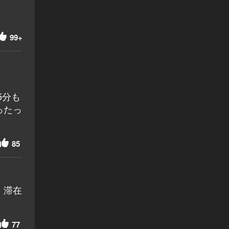
99+
5分も
ったっ
85
、滞在
77