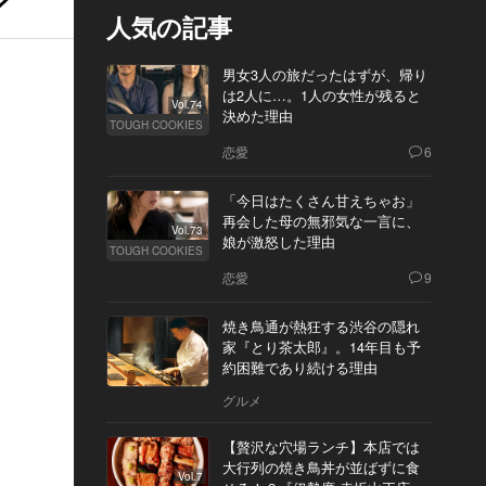
人気の記事
男女3人の旅だったはずが、帰り
は2人に…。1人の女性が残ると
Vol.74
決めた理由
TOUGH COOKIES
恋愛
6
「今日はたくさん甘えちゃお」
再会した母の無邪気な一言に、
Vol.73
娘が激怒した理由
TOUGH COOKIES
恋愛
9
焼き鳥通が熱狂する渋谷の隠れ
家『とり茶太郎』。14年目も予
約困難であり続ける理由
グルメ
【贅沢な穴場ランチ】本店では
大行列の焼き鳥丼が並ばずに食
Vol.7