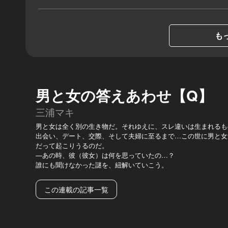
もっ
男と女の答えあわせ【Q】
三浦マキ
男と女は全く別の生き物だ。それゆえに、スレ違いは生まれるも
出会い、デート、交際、そして夫婦に至るまで…この世に男と女
だって起こりうるのだ。
—あの時、彼（彼女）は何を思っていたの…？
誰にも聞けなかった謎を、紐解いていこう。
この連載の記事一覧