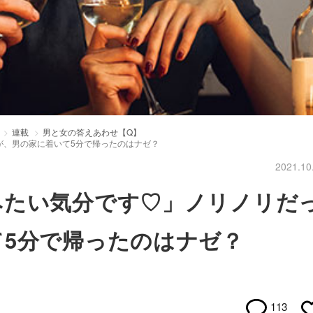
連載
男と女の答えあわせ【Q】
が、男の家に着いて5分で帰ったのはナゼ？
2021.10
みたい気分です♡」ノリノリだ
て5分で帰ったのはナゼ？
113