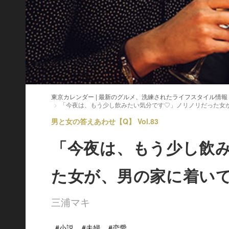
東京カレンダー | 最新のグルメ、洗練されたライフスタイル情報
「今夜は、もう少し飲みたい気分です♡」ノリノリだった女
男と女の答えあわせ【Q】 Vol.83
「今夜は、もう少し飲
た女が、男の家に着い
三浦マキ
#小説
#夫婦
#恋愛