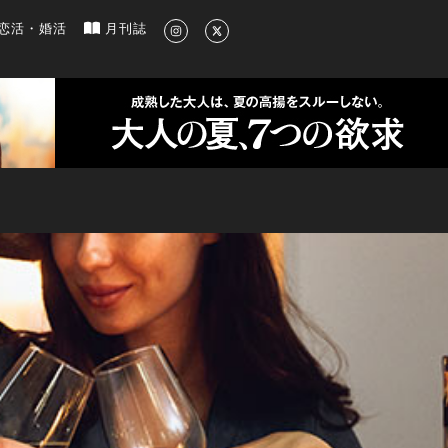
新のグルメ、洗練されたライフスタイル情報
恋活・婚活
月刊誌