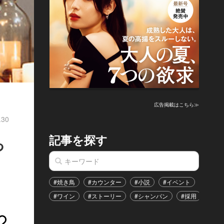
広告掲載はこちら≫
.30
記事を探す
っ
#焼き鳥
#カウンター
#小説
#イベント
#港区
#ワイン
#ストーリー
#シャンパン
#採用
#恋