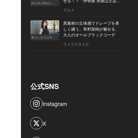
せる！？『伊勢廣 赤坂山王店』
焼き鳥が艶めいてきた
へ
グルメ
異素材の立体感でドレープを美
しく纏う。有村架純が魅せる、
Vol.53
大人のオールブラックコーデ
東カレ女子の作り方
ライフスタイル
公式SNS
Instagram
X