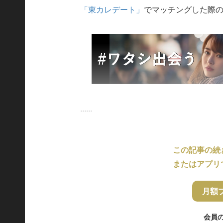
「東カレデート」
でマッチングした際
......
この記事の続
またはアプリ
月額
会員