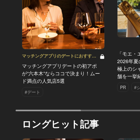
「モエ・
マッチングアプリのデートにおすすめ
2026年
の人気店 Vol.3
マッチングアプリデートの初アポ
極上のシ
が“六本木”ならココで決まり！ムー
舗を一挙
ド満点の人気店5選
PR
#
#デート
ロングヒット記事