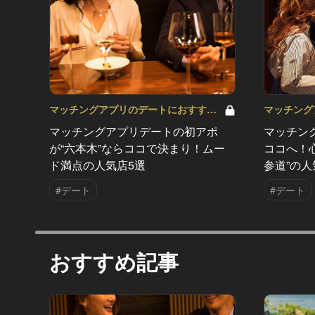
マッチングアプリのデートにおすすめ
マッチング
の人気店 Vol.3
の人気店 Vo
マッチングアプリデートの初アポ
マッチン
が“六本木”ならココで決まり！ムー
ココへ！
ド満点の人気店5選
参道”の人
#デート
#デート
おすすめ記事