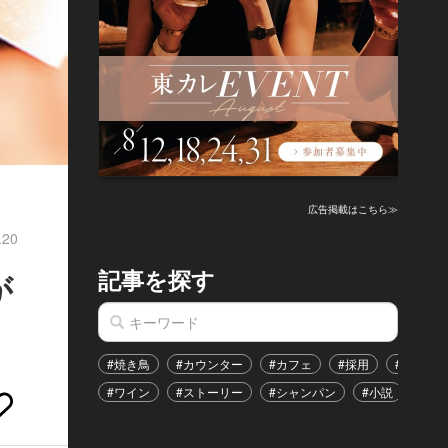
広告掲載はこちら≫
.20
記事を探す
が
#焼き鳥
#カウンター
#カフェ
#採用
#恋愛
#ワイン
#ストーリー
#シャンパン
#小説
#イ