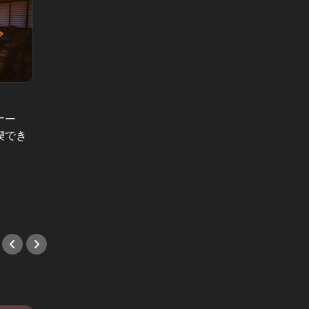
ナー
ふわとろ卵グルメ！東京で外せない人
大人デ
喫でき
気店 Vol.9
しっぽり和
濃厚な卵かけパスタは“背徳の味”！
神楽坂
おひとり様もウェルカムな中目黒の
人がほ
イタリアン
店３選
#イタリアン
#デー