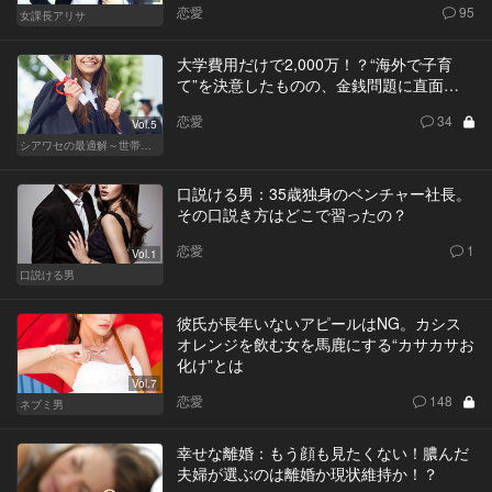
恋愛
95
女課長アリサ
大学費用だけで2,000万！？“海外で子育
て”を決意したものの、金銭問題に直面…
恋愛
34
Vol.5
シアワセの最適解～世帯年収3,600万の夫婦～
口説ける男：35歳独身のベンチャー社長。
その口説き方はどこで習ったの？
恋愛
1
Vol.1
口説ける男
彼氏が長年いないアピールはNG。カシス
オレンジを飲む女を馬鹿にする“カサカサお
化け”とは
Vol.7
恋愛
148
ネブミ男
幸せな離婚：もう顔も見たくない！膿んだ
夫婦が選ぶのは離婚か現状維持か！？