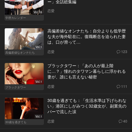
ー」全話総集編
恋愛
Vol.16
学歴カレンダー
高偏差値なオンナたち：自分よりも低学歴
な夫が海外駐在に。復職断念を迫られた妻
は、口が滑って…
Vol.1
恋愛
123
高偏差値なオンナたち
ブラックタワー：「あの人が最上階
に…？」憧れのタワマン暮らしに浮かれる
妻が、誰にも言えない秘密
Vol.1
恋愛
111
ブラックタワー
30歳を過ぎても：「生活水準は下げられな
い」港区にしがみつく32歳女が、副業先の
バーで流した涙
Vol.1
恋愛
40
30歳を過ぎても