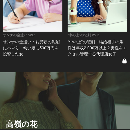
オンナの金遣い Vol.1
“中の上”の悲劇 Vol.6
オンナの金遣い：お受験の泥沼
“中の上”の悲劇：結婚相手の条
にハマり、幼い娘に500万円を
件は年収2,000万以上？男性をエ
投資した女
クセル管理する代理店女子
高嶺の花