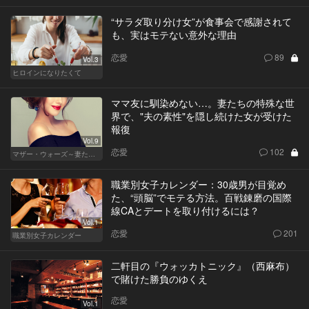
“サラダ取り分け女”が食事会で感謝されて
も、実はモテない意外な理由
恋愛
89
Vol.3
ヒロインになりたくて
ママ友に馴染めない…。妻たちの特殊な世
界で、"夫の素性"を隠し続けた女が受けた
報復
Vol.9
恋愛
102
マザー・ウォーズ～妻たちの階級闘争～
職業別女子カレンダー：30歳男が目覚め
た、“頭脳”でモテる方法。百戦錬磨の国際
線CAとデートを取り付けるには？
Vol.1
恋愛
201
職業別女子カレンダー
二軒目の『ウォッカトニック』（西麻布）
で賭けた勝負のゆくえ
恋愛
Vol.1