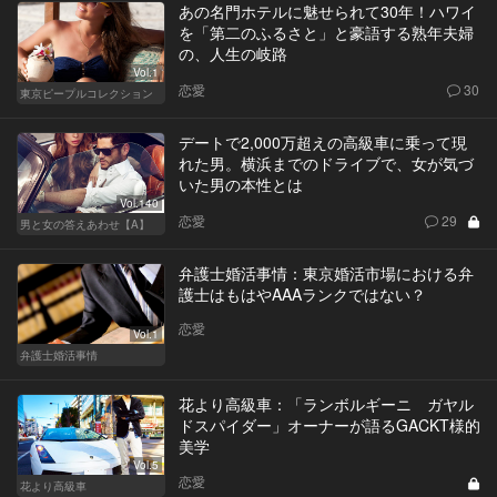
あの名門ホテルに魅せられて30年！ハワイ
を「第二のふるさと」と豪語する熟年夫婦
の、人生の岐路
Vol.1
恋愛
30
東京ピープルコレクション
デートで2,000万超えの高級車に乗って現
れた男。横浜までのドライブで、女が気づ
いた男の本性とは
Vol.140
恋愛
29
男と女の答えあわせ【A】
弁護士婚活事情：東京婚活市場における弁
護士はもはやAAAランクではない？
恋愛
Vol.1
弁護士婚活事情
花より高級車：「ランボルギーニ ガヤル
ドスパイダー」オーナーが語るGACKT様的
美学
Vol.5
恋愛
花より高級車