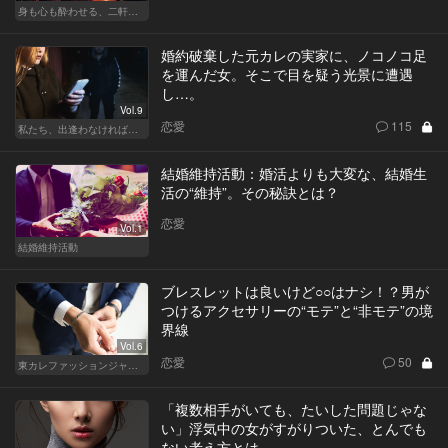
身も心も酔わせる、二軒目の切り札
婚約破棄した元カレの実家に、ノコノコ足
を運んだ女。そこで目を疑う光景に遭遇
し…。
Vol.9
恋愛
115
私たち、出逢わなければよかった
結婚維持活動：婚活よりも大変な、結婚生
活の“維持”。その秘訣とは？
恋愛
Vol.1
結婚維持活動
ブレスレットは良いけど○○はナシ！？男が
つけるアクセサリーの“モテ”と“非モテ”の境
界線
Vol.6
恋愛
50
東カレファッションジャーナル
「複数相手がいても、たいした問題じゃな
い」浮気中の女がすがりついた、とんでも
ない考え方とは