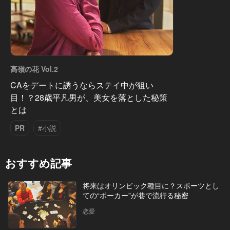
高嶺の花 Vol.2
CAをデートに誘うならステイ中が狙い
目！？28歳平凡男が、美女を落とした秘策
とは
PR
#小説
おすすめ記事
将来はオリンピック種目に？スポーツとし
ての“ポーカー”が巷で流行る秘密
恋愛