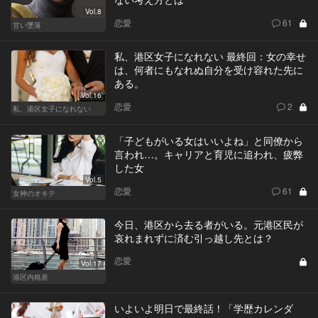
Vol.8
恋愛
61
甘い墜落
私、港区女子になれない 最終回：女の幸せ
は、何者にもなれぬ自分を受け容れた先に
ある。
Vol.16
恋愛
2
私、港区女子になれない
「子どもがいる女はいいよね」と同僚から
言われ…。キャリアと育児に追われ、疲弊
した女
Vol.5
恋愛
61
女神のオキテ
今日、港区から去る者がいる。元港区民が
哀れまれずに済む引っ越し先とは？
恋愛
Vol.17
港区内格差
いよいよ明日で最終話！「学歴カレンダ