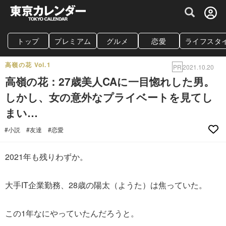
グルメ情報・プレミアムレストラン予約サイト
トップ
プレミアム
グルメ
恋愛
ライフスタ
高嶺の花 Vol.1
PR
2021.10.20
高嶺の花：27歳美人CAに一目惚れした男。
しかし、女の意外なプライベートを見てし
まい…
#小説
#友達
#恋愛
2021年も残りわずか。
大手IT企業勤務、28歳の陽太（ようた）は焦っていた。
この1年なにやっていたんだろうと。