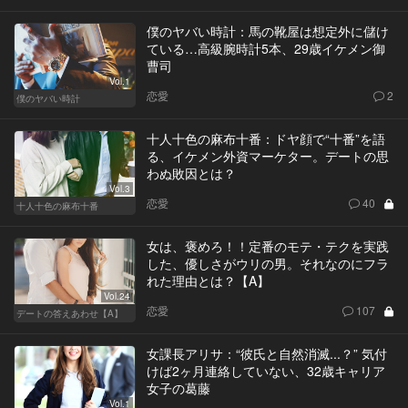
僕のヤバい時計：馬の靴屋は想定外に儲け
ている…高級腕時計5本、29歳イケメン御
曹司
Vol.1
恋愛
2
僕のヤバい時計
十人十色の麻布十番：ドヤ顔で“十番”を語
る、イケメン外資マーケター。デートの思
わぬ敗因とは？
Vol.3
恋愛
40
十人十色の麻布十番
女は、褒めろ！！定番のモテ・テクを実践
した、優しさがウリの男。それなのにフラ
れた理由とは？【A】
Vol.24
恋愛
107
デートの答えあわせ【A】
女課長アリサ：“彼氏と自然消滅...？” 気付
けば2ヶ月連絡していない、32歳キャリア
女子の葛藤
Vol.1