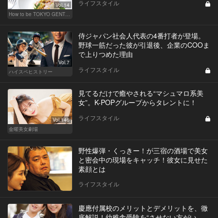
ライフスタイル
Vol.14
How to be TOKYO GENTS 東京人よ、紳士たれ！
侍ジャパン社会人代表の4番打者が登場。
野球一筋だった彼が引退後、企業のCOOま
で上りつめた理由
Vol.7
ライフスタイル
ハイスペヒストリー
見てるだけで癒やされる“マシュマロ系美
女”。K-POPグループからタレントに！
ライフスタイル
Vol.146
金曜美女劇場
野性爆弾・くっきー！が三宿の酒場で美女
と密会中の現場をキャッチ！彼女に見せた
素顔とは
ライフスタイル
慶應付属校のメリットとデメリットを、徹
底解説！幼稚舎受験を“させない方がい