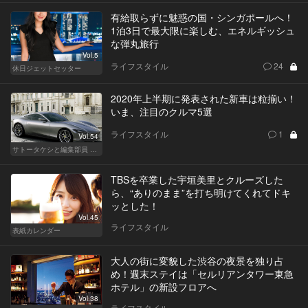
有給取らずに魅惑の国・シンガポールへ！
1泊3日で最大限に楽しむ、エネルギッシュ
な弾丸旅行
Vol.5
ライフスタイル
24
休日ジェットセッター
2020年上半期に発表された新車は粒揃い！
いま、注目のクルマ5選
ライフスタイル
1
Vol.54
サトータケシと編集部員 船山の"CAR GENTSへの道"
TBSを卒業した宇垣美里とクルーズした
ら、“ありのまま”を打ち明けてくれてドキ
ッとした！
Vol.45
ライフスタイル
表紙カレンダー
大人の街に変貌した渋谷の夜景を独り占
め！週末ステイは「セルリアンタワー東急
ホテル」の新設フロアへ
Vol.38
ライフスタイル