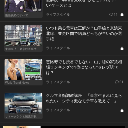
い”ケースとは
Vol.10
ライフスタイル
11
慶應義塾のすべて
いつも乗る電車は正解か？山手線と京浜東
北線、並走区間で結局どっちが早いのか選
手権
Vol.67
ライフスタイル
東洋経済・東京鉄道事情
恵比寿でも渋谷でもない！山手線の家賃相
場ランキングで1位になった“セレブ駅”と
は？
Vol.213
ライフスタイル
21
World Trend News
クルマ音痴調教講座：「東京生まれに見ら
れたい！シティ派なモテ車を教えて！」
ライフスタイル
Vol.10
サトータケシと編集部員 船山の"CAR GENTSへの道"