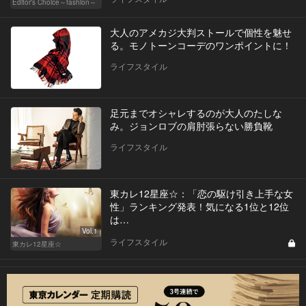
Editor's Choice～fashion～
大人のアメカジ大判ストールで個性を魅せ
る。モノトーンコーデのワンポイントに！
ライフスタイル
足元までオシャレするのが大人のたしな
み。ジョンロブの肩肘張らない勝負靴
ライフスタイル
東カレ12星座☆：「恋の駆け引き上手な女
性」ランキング発表！気になる1位と12位
は…
Vol.1
ライフスタイル
東カレ12星座☆