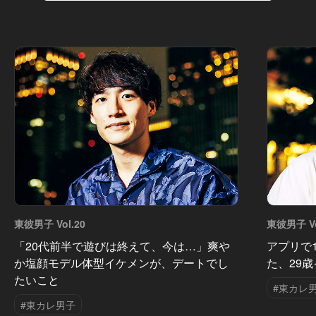
東彼男子 Vol.20
東彼男子 Vo
「20代前半で遊びは終えて、今は…」爽や
アプリで
か塩顔モデル体型イケメンが、デートでし
た、29
たいこと
#東カレ
#東カレ男子