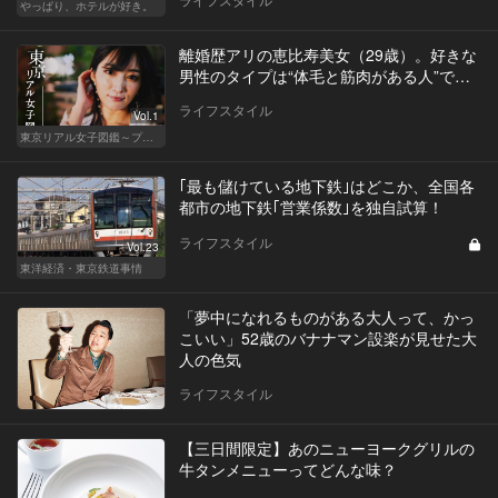
やっぱり、ホテルが好き。
離婚歴アリの恵比寿美女（29歳）。好きな
男性のタイプは“体毛と筋肉がある人”で…
ライフスタイル
Vol.1
東京リアル女子図鑑～プロローグ編～
｢最も儲けている地下鉄｣はどこか、全国各
都市の地下鉄｢営業係数｣を独自試算！
ライフスタイル
Vol.23
東洋経済・東京鉄道事情
「夢中になれるものがある大人って、かっ
こいい」52歳のバナナマン設楽が見せた大
人の色気
ライフスタイル
【三日間限定】あのニューヨークグリルの
牛タンメニューってどんな味？