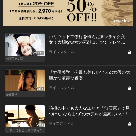
ハリウッドで修行を積んだヌンチャク美
女！大胆な彼女の素顔は、ツンデレで…
ライフスタイル
Vol.119
金曜美女劇場
「女優美学」今最も美しい14人の女優の大
胆かつ華麗な饗宴
ライフスタイル
Vol.4
女優美学
箱根の中でも大人なエリア「仙石原」で見
つけた“ひらまつ”のホテルが最高にいい！
ライフスタイル
Vol.2
“ホテルでおこもりステイ”が大人デートに最高の選択だ