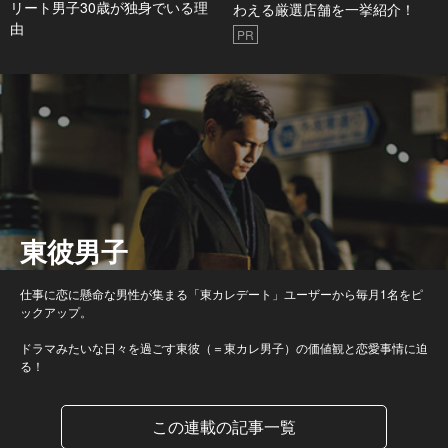
リート男子30歳が独身でいる理
わえる厳選店舗を一挙紹介！
由
PR
東彼男子
仕事に恋に懸命な男性が集まる「東カレデート」ユーザーから毎月1名をピ
ックアップ。
ドラマみたいな日々を過ごす東彼（＝東カレ男子）の価値観と恋愛事情に迫
る！
この連載の記事一覧