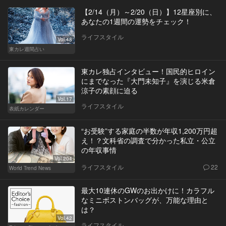
【2/14（月）～2/20（日）】12星座別に、
あなたの1週間の運勢をチェック！
ライフスタイル
Vol.48
東カレ週間占い
東カレ独占インタビュー！国民的ヒロイン
にまでなった『大門未知子』を演じる米倉
涼子の素顔に迫る
Vol.17
ライフスタイル
表紙カレンダー
“お受験”する家庭の半数が年収1,200万円超
え！？文科省の調査で分かった私立・公立
の年収事情
Vol.204
ライフスタイル
22
World Trend News
最大10連休のGWのお出かけに！カラフル
なミニボストンバッグが、万能な理由と
は？
Vol.42
ライフスタイル