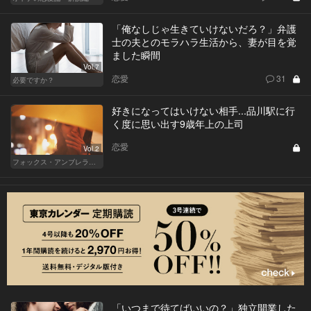
「俺なしじゃ生きていけないだろ？」弁護
士の夫とのモラハラ生活から、妻が目を覚
ました瞬間
Vol.7
恋愛
31
必要ですか？
好きになってはいけない相手...品川駅に行
く度に思い出す9歳年上の上司
恋愛
Vol.2
フォックス・アンブレラの男
「いつまで待てばいいの？」独立開業した