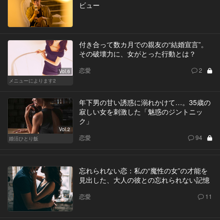
ビュー
付き合って数カ月での親友の“結婚宣言”。
その破壊力に、女がとった行動とは？
恋愛
2
Vol.6
メニューによります2
年下男の甘い誘惑に溺れかけて…。35歳の
寂しい女を刺激した「魅惑のジントニッ
ク」
Vol.2
恋愛
94
婚活ひとり飯
忘れられない恋：私の“魔性の女”の才能を
見出した、大人の彼との忘れられない記憶
恋愛
11