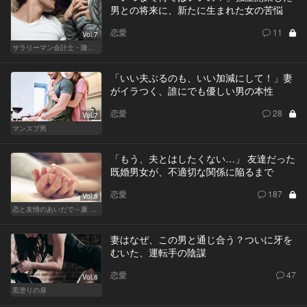
男との将来に、新たに生まれた女の苦悩
恋愛
11
Vol.7
サラリーマン会計士・隆一の迷い
「いい夫ぶるのも、いい加減にして！」妻
がイラつく、誰にでも優しい男の本性
恋愛
28
Vol.7
マンスプ男
「もう、夫とはしたくない…」 友達だった
既婚男女が、不適切な関係に陥るまで
恋愛
187
Vol.8
恋と友情のあいだで～廉 Ver.～
妻はなぜ、この男と通じ合う？ついに牙を
むいた、運転手の陰謀
恋愛
47
Vol.8
黒塗りの扉