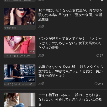
10年前にいなくなった女友達が、再び姿を
現した本当の目的は？「聖女の仮面」全話
総集編
Vol.12
恋愛
聖女の仮面
ピンクが好きってダメですか？：「オシャ
レはモテのためじゃない」女子力高めのリ
ケジョの憂鬱
Vol.1
恋愛
67
ピンクが好きってダメですか？
結婚できない女-Over 35-：顔もスタイルも
文句なし。36歳でもグッとくる女に、男が
萎えた瞬間とは？
Vol.1
恋愛
244
結婚できない女〜Over 35〜
デート相手はいるのに、誰のことも好きに
なれない。何をしても満たされない女の嘆
き