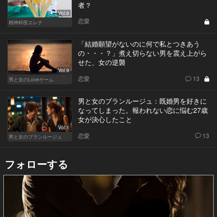
者？
Vol.6
恋愛
精神科医エレナ
「結婚願望がないのに何で私とつきあう
の・・・？」煮え切らない男を震え上がら
せた、女の逆襲
Vol.9
恋愛
13
男と女のLoveゲーム
男と女のブランルージュ：既婚男を好きに
なってしまった。報われない恋に悩む27歳
女が決心したこと
Vol.1
恋愛
13
男と女のブランルージュ
フォローする