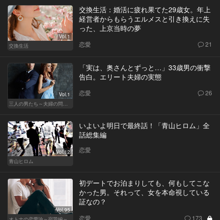
交換生活：婚活に疲れ果てた29歳女。年上
経営者からもらうエルメスと引き換えに失
った、上京当時の夢
Vol.1
恋愛
21
交換生活
「実は、奥さんとずっと…」33歳男の衝撃
告白。エリート夫婦の実態
恋愛
26
Vol.1
三人の男たち～夫婦の問題～
いよいよ明日で最終話！「青山ヒロム」全
話総集編
恋愛
Vol.12
青山ヒロム
初デートでお泊まりしても、何もしてこな
かった男。それって、女を本命視している
証なの？
Vol.95
恋愛
173
オトナの恋愛論～宿題編～