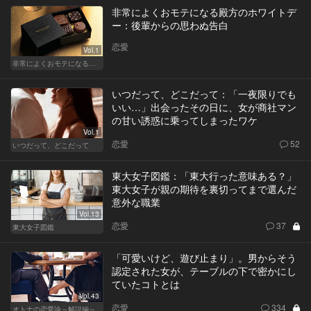
非常によくおモテになる殿方のホワイトデ
ー：後輩からの思わぬ告白
恋愛
Vol.1
非常によくおモテになる殿方のホワイトデー
いつだって、どこだって：「一夜限りでも
いい…」出会ったその日に、女が商社マン
の甘い誘惑に乗ってしまったワケ
Vol.1
恋愛
52
いつだって、どこだって
東大女子図鑑：「東大行った意味ある？」
東大女子が親の期待を裏切ってまで選んだ
意外な職業
Vol.13
恋愛
37
東大女子図鑑
「可愛いけど、遊び止まり」。男からそう
認定された女が、テーブルの下で密かにし
ていたコトとは
Vol.43
恋愛
334
オトナの恋愛論～解説編～