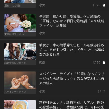
Vol.4
恋愛
75
別れ、のち晴れ
事実婚、授かり婚、妥協婚…何が結婚の
「正解」なのか？明日で最終話「東京結婚
ファイル」総集編
Vol.11
恋愛
東京結婚ファイル
彼女が、車の助手席で缶ビールを飲み始め
て…。男がドン引いた、ドライブ中の28歳
女のある行為
Vol.12
恋愛
70
結婚できない私たち
スパイシー・デイズ：「30歳になってフリ
ーだったら結婚しよう」男女が交わした約
束の結末
Vol.1
恋愛
62
スパイシー・デイズ
精神科医エレナ：診療科別、リアル「医師
の恋愛事情」。一番危険な男は、何科の医