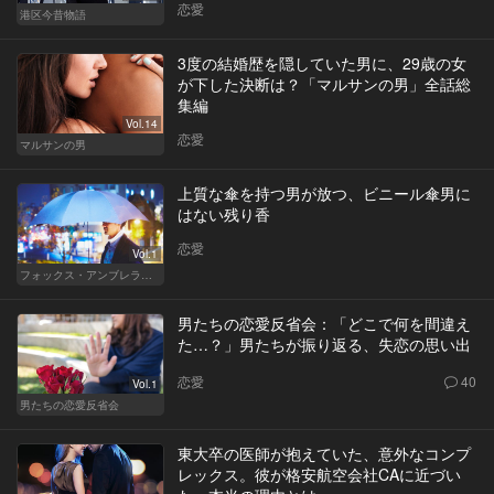
恋愛
港区今昔物語
3度の結婚歴を隠していた男に、29歳の女
が下した決断は？「マルサンの男」全話総
集編
Vol.14
恋愛
マルサンの男
上質な傘を持つ男が放つ、ビニール傘男に
はない残り香
恋愛
Vol.1
フォックス・アンブレラの男
男たちの恋愛反省会：「どこで何を間違え
た…？」男たちが振り返る、失恋の思い出
恋愛
40
Vol.1
男たちの恋愛反省会
東大卒の医師が抱えていた、意外なコンプ
レックス。彼が格安航空会社CAに近づい