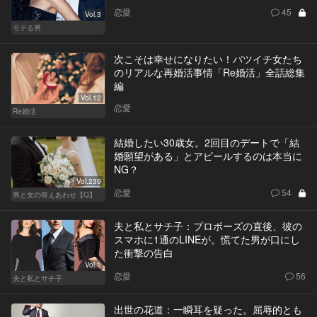
恋愛
45
Vol.3
モテる男
次こそは幸せになりたい！バツイチ女たち
のリアルな再婚活事情「Re婚活」全話総集
編
Vol.12
恋愛
Re婚活
結婚したい30歳女。2回目のデートで「結
婚願望がある」とアピールするのは本当に
NG？
Vol.239
恋愛
54
男と女の答えあわせ【Q】
夫と私とサチ子：プロポーズの直後、彼の
スマホに1通のLINEが。慌てた男が口にし
た衝撃の告白
Vol.1
恋愛
56
夫と私とサチ子
出世の花道：一瞬耳を疑った。屈辱的とも