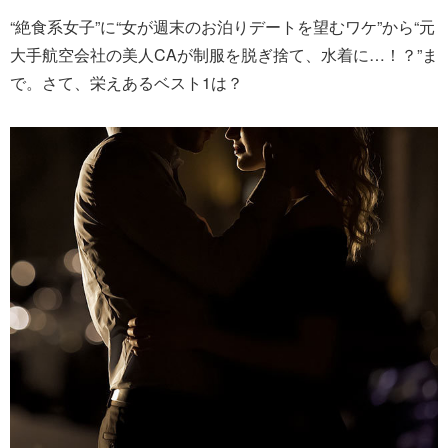
“絶食系女子”に“女が週末のお泊りデートを望むワケ”から“元
大手航空会社の美人CAが制服を脱ぎ捨て、水着に…！？”ま
で。さて、栄えあるベスト1は？