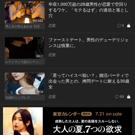
年収1,000万超の28歳男性が恋愛で空回り
するワケ。「モテるはず」の過信と落とし
穴
Vol.322
恋愛
6
男と女の答えあわせ【Q】
ファーストデート。男性のデューデリジェ
ンスは慎重に。
恋愛
Vol.1
レストランで恋のシーソーゲーム（WOMAN）
「君ってハイスペ狙い？」婚活パーティで
出会った男との、拷問デートに耐える30歳
女
Vol.6
恋愛
88
32歳のシンデレラ