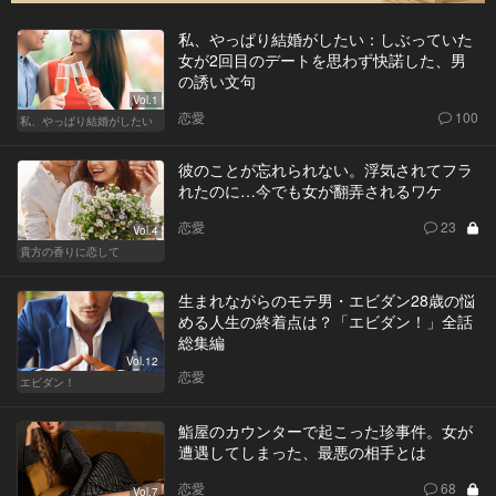
私、やっぱり結婚がしたい：しぶっていた
女が2回目のデートを思わず快諾した、男
の誘い文句
Vol.1
恋愛
100
私、やっぱり結婚がしたい
彼のことが忘れられない。浮気されてフラ
れたのに…今でも女が翻弄されるワケ
恋愛
23
Vol.4
貴方の香りに恋して
生まれながらのモテ男・エビダン28歳の悩
める人生の終着点は？「エビダン！」全話
総集編
Vol.12
恋愛
エビダン！
鮨屋のカウンターで起こった珍事件。女が
遭遇してしまった、最悪の相手とは
恋愛
68
Vol.7