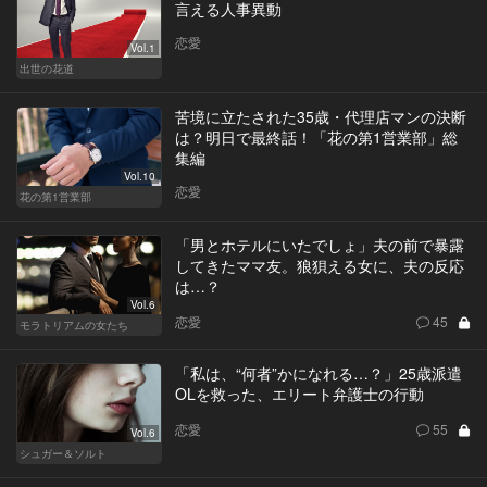
言える人事異動
恋愛
Vol.1
出世の花道
苦境に立たされた35歳・代理店マンの決断
は？明日で最終話！「花の第1営業部」総
集編
Vol.10
恋愛
花の第1営業部
「男とホテルにいたでしょ」夫の前で暴露
してきたママ友。狼狽える女に、夫の反応
は…？
Vol.6
恋愛
45
モラトリアムの女たち
「私は、“何者”かになれる…？」25歳派遣
OLを救った、エリート弁護士の行動
恋愛
55
Vol.6
シュガー＆ソルト