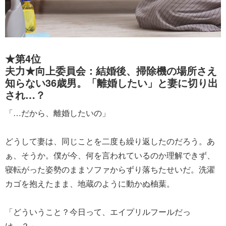
★第4位
夫力★向上委員会：結婚後、掃除機の場所さえ
知らない36歳男。「離婚したい」と妻に切り出
され…？
「…だから、離婚したいの」
どうして妻は、同じことを二度も繰り返したのだろう。あ
ぁ、そうか。僕が今、何を言われているのか理解できず、
寝転がった姿勢のままソファからずり落ちたせいだ。洗濯
カゴを抱えたまま、地蔵のように動かぬ柚葉。
「どういうこと？今日って、エイプリルフールだっ
け…？」