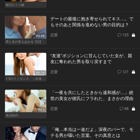
婚活ひとり飯
デートの最後に抱き寄せられてキス…。で
もそのあと関係を進めない男の目的は？
恋愛
125
Vol.66
男と女の答えあわせ【Q】
“友達”ポジションに甘んじていた女が、親
友に奪われた男を取り戻すまで
恋愛
121
Vol.14
1/3のイノセンス ～友達の恋人～
「一夜を共にしたときから違和感が…」絶
世の美女が彼氏にフラれた、まさかの理由
恋愛
98
Vol.3
美活時代
「俺…本当は一途だよ」深夜のバーで、モ
テる男が囁いた言葉。その真意とは