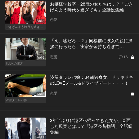
お嬢様学校卒・28歳の女たちは…？「ごき
げんよう時代を過ぎても」全話総集編
恋愛
Vol.8
ごきげんよう時代を過ぎても
「え、嘘だろ…？」同棲前に彼女の親に挨
拶に行ったら、実家が金持ち過ぎて…
恋愛
16
Vol.6
1LDKの彼方
汐留タラレバ娘：34歳独身女、ドッキドキ
のLOVEメール&ドライブデート・・・！
恋愛
Vol.8
汐留タラレバ娘
2年半ぶりに港区へ帰ってきた女が、直面
した現実とは…？「港区今昔物語」全話総
集編
Vol.12