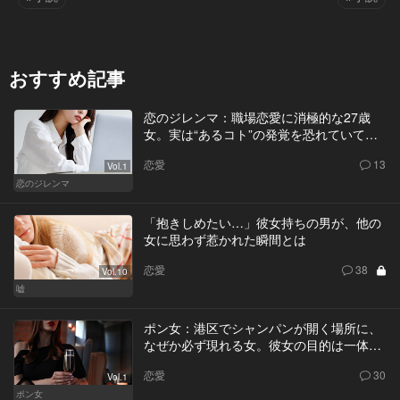
おすすめ記事
恋のジレンマ：職場恋愛に消極的な27歳
女。実は“あるコト”の発覚を恐れていて…
恋愛
13
Vol.1
恋のジレンマ
「抱きしめたい…」彼女持ちの男が、他の
女に思わず惹かれた瞬間とは
恋愛
38
Vol.10
嘘
ポン女：港区でシャンパンが開く場所に、
なぜか必ず現れる女。彼女の目的は一体…
恋愛
30
Vol.1
ポン女