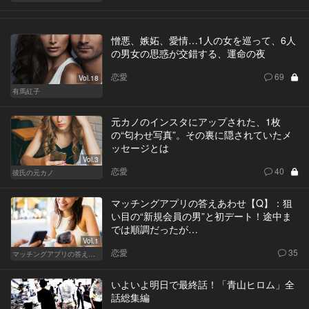
憎悪、嫉妬、愛情…1人の女を巡って、6人
の男女の思惑が交錯する、運命の夜
恋愛
69
Vol.18
有馬紅子
元カノのインスタにアップされた、1枚
の“匂わせ写真”。その裏に隠されていたメ
ッセージとは
Vol.3
恋愛
40
彼氏の元カノ
マッチングアプリの答えあわせ【Q】：狙
い目の“新規会員の男”と初デート！途中ま
では順調だったが…
Vol.1
恋愛
35
マッチングアプリの答えあわせ【Q】～SEASON2～
いよいよ明日で最終話！「青山ヒロム」全
話総集編