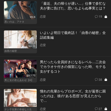
「最近、夫の帰りが遅い…」仕事で多忙な
夫が妻に告げた、思いもよらぬ事実とは？
恋愛
19
Vol.6
悪いのは、アナタ
いよいよ明日で最終話！「由香の秘密」全
話総集編
恋愛
Vol.10
由香の秘密
男だったら全員好きになるレベル…二次会
でカラオケ付きの個室になった時、モテる
女がするコト
Vol.170
恋愛
38
男と女の答えあわせ【A】
憧れの先輩からプロポーズ。女が返答に困
ったのは、彼の“ある思惑”が見えたから
で…
Vol.10
恋愛
27
ナシ子先輩の幸福な人生