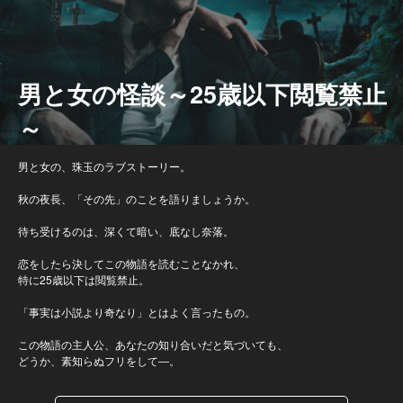
男と女の怪談～25歳以下閲覧禁止
～
男と女の、珠玉のラブストーリー。
秋の夜長、「その先」のことを語りましょうか。
待ち受けるのは、深くて暗い、底なし奈落。
恋をしたら決してこの物語を読むことなかれ、
特に25歳以下は閲覧禁止。
「事実は小説より奇なり」とはよく言ったもの。
この物語の主人公、あなたの知り合いだと気づいても、
どうか、素知らぬフリをして―。