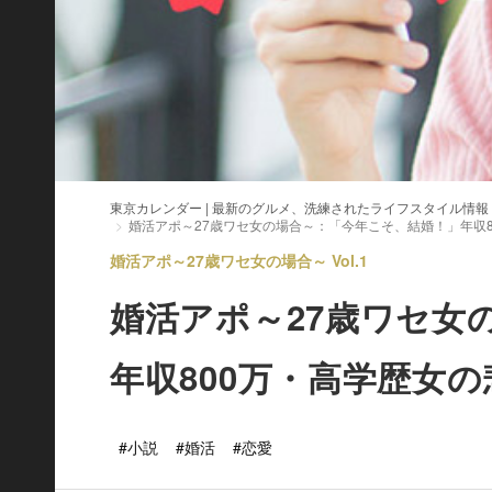
東京カレンダー | 最新のグルメ、洗練されたライフスタイル情報
婚活アポ～27歳ワセ女の場合～：「今年こそ、結婚！」年収
婚活アポ～27歳ワセ女の場合～ Vol.1
婚活アポ～27歳ワセ女
年収800万・高学歴女
#小説
#婚活
#恋愛