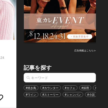
広告掲載はこちら≫
.24
記事を探す
」
#焼き鳥
#カウンター
#カフェ
#採用
#恋愛
#ワイン
#ストーリー
#シャンパン
#小説
#イ