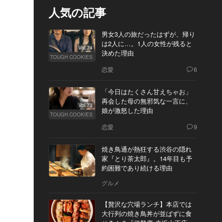
人気の記事
男女3人の旅だったはずが、帰り
は2人に…。1人の女性が残ると
Vol.74
決めた理由
TOUGH COOKIES
恋愛
6
「今日はたくさん甘えちゃお」
再会した母の無邪気な一言に、
Vol.73
娘が激怒した理由
TOUGH COOKIES
恋愛
9
焼き鳥通が熱狂する渋谷の隠れ
家『とり茶太郎』。14年目も予
約困難であり続ける理由
グルメ
【贅沢な穴場ランチ】本店では
大行列の焼き鳥丼が並ばずに食