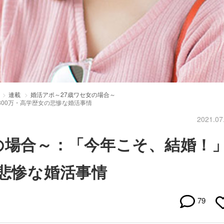
連載
婚活アポ～27歳ワセ女の場合～
800万・高学歴女の悲惨な婚活事情
2021.07
の場合～：「今年こそ、結婚！
の悲惨な婚活事情
79