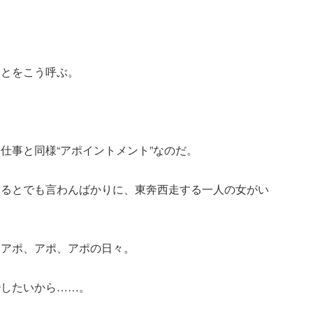
ことをこう呼ぶ。
仕事と同様“アポイントメント”なのだ。
たるとでも言わんばかりに、東奔西走する一人の女がい
、アポ、アポ、アポの日々。
婚したいから……。