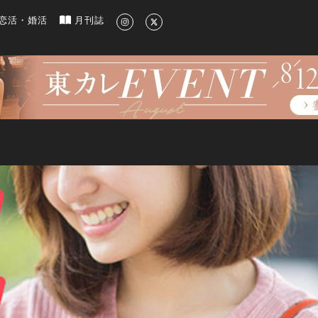
新のグルメ、洗練されたライフスタイル情報
恋活・婚活
月刊誌