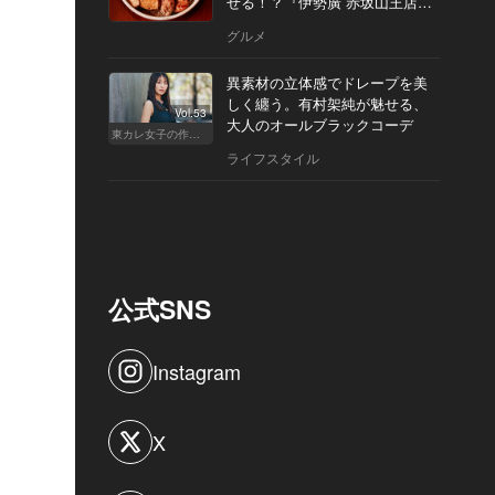
せる！？『伊勢廣 赤坂山王店』
へ
グルメ
異素材の立体感でドレープを美
しく纏う。有村架純が魅せる、
Vol.53
大人のオールブラックコーデ
東カレ女子の作り方
ライフスタイル
公式SNS
Instagram
X