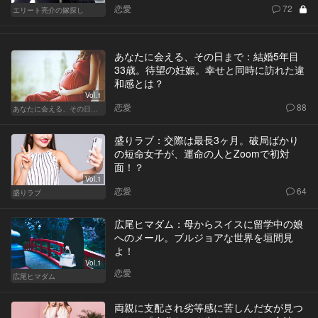
恋愛
72
エリート亮介の嫁探し
あなたに会える、その日まで：結婚5年目
33歳。待望の妊娠。幸せと同時に訪れた違
和感とは？
Vol.1
恋愛
88
あなたに会える、その日まで
盛りラブ：交際は最長3ヶ月。破局ばかり
の短命女子が、運命の人とZoomで初対
面！？
Vol.1
恋愛
64
盛りラブ
広尾ヒマダム：母からスイスに留学中の娘
へのメール。ブルジョアな世界を垣間見
よ！
Vol.1
恋愛
広尾ヒマダム
両親に支配され劣等感に苦しんだ女が見つ