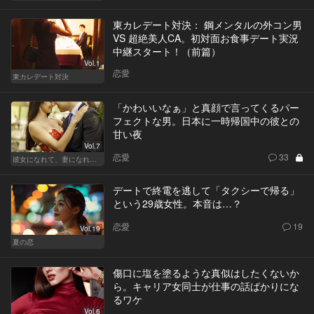
東カレデート対決： 鋼メンタルの外コン男
VS 超絶美人CA。初対面お食事デート実況
中継スタート！（前篇）
Vol.1
恋愛
東カレデート対決
「かわいいなぁ」と真顔で言ってくるパー
フェクトな男。日本に一時帰国中の彼との
甘い夜
Vol.7
恋愛
33
彼女になれて、妻になれない
デートで終電を逃して「タクシーで帰る」
という29歳女性。本音は…？
恋愛
19
Vol.19
夏の恋
傷口に塩を塗るような真似はしたくないか
ら。キャリア女同士が仕事の話ばかりにな
るワケ
Vol.6