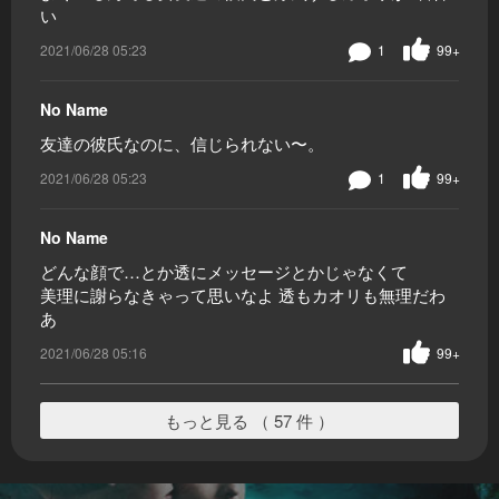
い
2021/06/28 05:23
1
99+
No Name
友達の彼氏なのに、信じられない〜。
2021/06/28 05:23
1
99+
No Name
どんな顔で…とか透にメッセージとかじゃなくて
美理に謝らなきゃって思いなよ 透もカオリも無理だわ
あ
2021/06/28 05:16
99+
もっと見る （ 57 件 ）