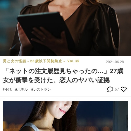
男と女の怪談～25歳以下閲覧禁止～ Vol.35
2021.06.28
「ネットの注文履歴見ちゃったの…」27歳
女が衝撃を受けた、恋人のヤバい証拠
#小説
#ホテル
#レストラン
57