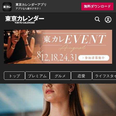
東京カレンダーアプリ
無料ダウンロード
アプリなら超サクサク！
グルメ情報・プレミアムレストラン予約サイト
トップ
プレミアム
グルメ
恋愛
ライフスタ