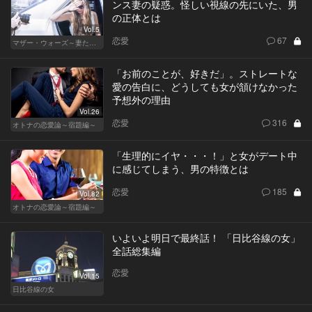
ンス妻の疑惑。怪しい視線の先にいた、男
の正体とは
Vol.5
恋愛
67
マザー・ウォーズ～妻たちの階級闘争～
「お前のことが、好きだ」。ストレートな
愛の告白に、どうしても女が頷けなかった
予想外の理由
Vol.26
恋愛
316
オトナの恋愛論～宿題編～
「生理的にイヤ・・・！」と女がデート中
に感じてしまう、男の特徴とは
恋愛
185
Vol.82
オトナの恋愛論～宿題編～
いよいよ明日で最終話！ 「日比谷線の女」
全話総集編
恋愛
Vol.15
日比谷線の女