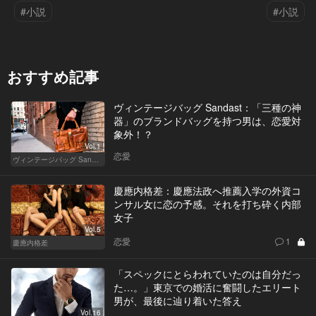
#小説
#小説
おすすめ記事
ヴィンテージバッグ Sandast：「三種の神
器」のブランドバッグを持つ男は、恋愛対
象外！？
Vol.1
恋愛
ヴィンテージバッグ Sandast
慶應内格差：慶應法政へ推薦入学の外資コ
ンサル女に恋の予感。それを打ち砕く内部
女子
Vol.5
恋愛
1
慶應内格差
「スペックにとらわれていたのは自分だっ
た…。」東京での婚活に奮闘したエリート
男が、最後に辿り着いた答え
Vol.16