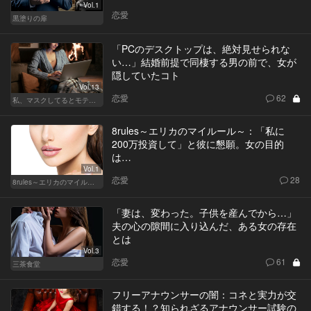
Vol.1
恋愛
黒塗りの扉
「PCのデスクトップは、絶対見せられな
い…」結婚前提で同棲する男の前で、女が
隠していたコト
Vol.13
恋愛
62
私、マスクしてるとモテるんです
8rules～エリカのマイルール～：「私に
200万投資して」と彼に懇願。女の目的
は…
Vol.1
恋愛
28
8rules～エリカのマイルール～
「妻は、変わった。子供を産んでから…」
夫の心の隙間に入り込んだ、ある女の存在
とは
Vol.3
恋愛
61
三茶食堂
フリーアナウンサーの闇：コネと実力が交
錯する！？知られざるアナウンサー試験の