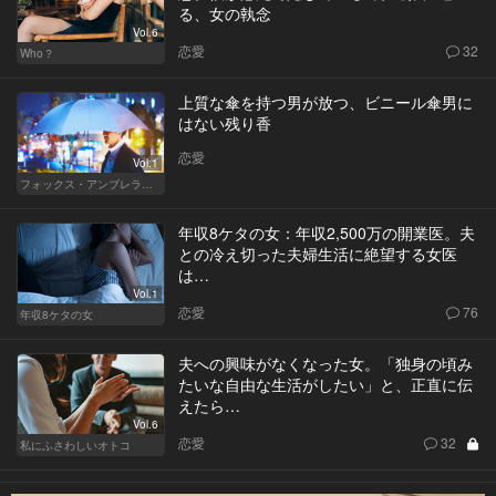
る、女の執念
Vol.6
恋愛
32
Who？
上質な傘を持つ男が放つ、ビニール傘男に
はない残り香
恋愛
Vol.1
フォックス・アンブレラの男
年収8ケタの女：年収2,500万の開業医。夫
との冷え切った夫婦生活に絶望する女医
は…
Vol.1
恋愛
76
年収8ケタの女
夫への興味がなくなった女。「独身の頃み
たいな自由な生活がしたい」と、正直に伝
えたら…
Vol.6
恋愛
32
私にふさわしいオトコ