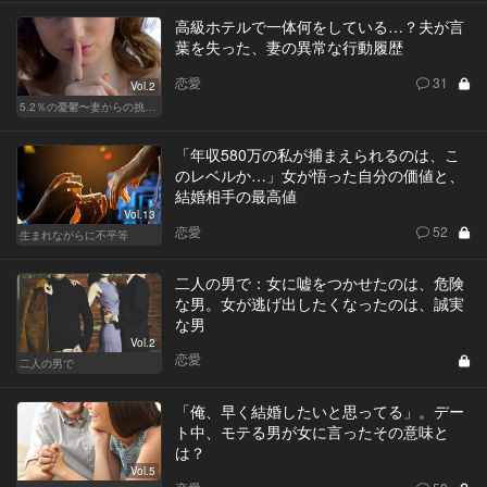
高級ホテルで一体何をしている…？夫が言
葉を失った、妻の異常な行動履歴
恋愛
31
Vol.2
5.2％の憂鬱〜妻からの挑戦状〜
「年収580万の私が捕まえられるのは、こ
のレベルか…」女が悟った自分の価値と、
結婚相手の最高値
Vol.13
恋愛
52
生まれながらに不平等
二人の男で：女に嘘をつかせたのは、危険
な男。女が逃げ出したくなったのは、誠実
な男
Vol.2
恋愛
二人の男で
「俺、早く結婚したいと思ってる」。デー
ト中、モテる男が女に言ったその意味と
は？
Vol.5