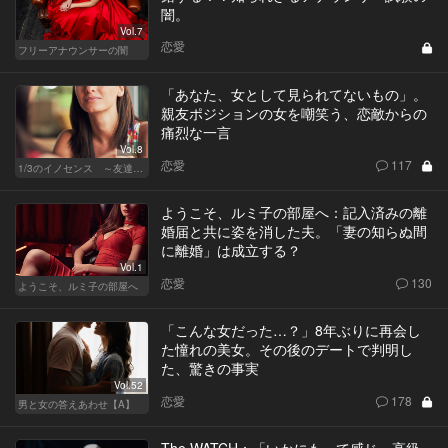
闇。
Vol.7
恋愛
フリーアナウンサーの闇
「あなた、女として見られてないもの」。
親友ポジションの女を嘲笑う、恋敵からの
痛烈な一言
Vol.8
恋愛
117
1/3のイノセンス ～友達の恋人～
ようこそ、ルミ子の部屋へ：記入済みの離
婚届と共に姿を消した夫。「妻の知らぬ間
に離婚」は成立する？
Vol.1
恋愛
130
ようこそ、ルミ子の部屋へ
「こんな女だった…？」8年ぶりに再会し
た憧れの美女。その後のデートで判明し
た、驚きの事実
Vol.52
恋愛
178
男と女の答えあわせ【A】
The WATCH：「いかにもって感じ」高級