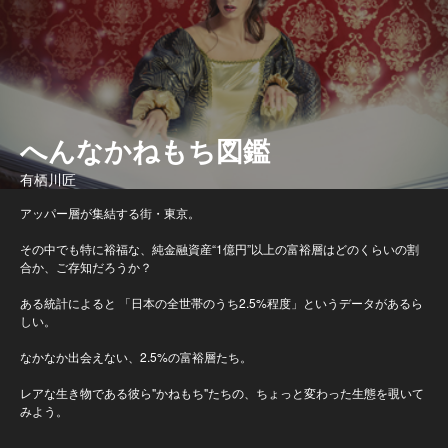
へんなかねもち図鑑
有栖川匠
アッパー層が集結する街・東京。
その中でも特に裕福な、純金融資産“1億円”以上の富裕層はどのくらいの割
合か、ご存知だろうか？
ある統計によると 「日本の全世帯のうち2.5%程度」というデータがあるら
しい。
なかなか出会えない、2.5%の富裕層たち。
レアな生き物である彼ら"かねもち"たちの、ちょっと変わった生態を覗いて
みよう。