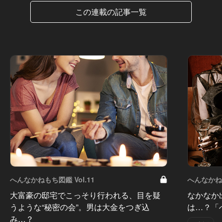
この連載の記事一覧
へんなかねもち図鑑 Vol.11
へんなかねも
大富豪の邸宅でこっそり行われる、目を疑
なかなか
うような“秘密の会”。男は大金をつぎ込
は…？「
み…？