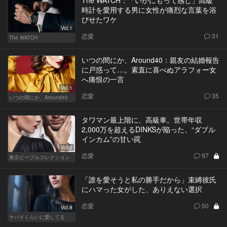
時計を愛用する男に女性が痛烈な言葉を浴
びせたワケ
Vol.1
恋愛
31
The WATCH
いつの間にか、Around40：親友の結婚報告
に戸惑って…。素直に喜べぬアラフォー女
へ痛恨の一言
Vol.1
恋愛
35
いつの間にか、Around40
タワマン最上階に、高級車。世帯年収
2,000万を超えるDINKSが陥った、“ダブル
インカム”の甘い罠
Vol.2
恋愛
97
東京ピープルコレクション
「誰を愛そうと私の勝手だから」束縛彼氏
にハマった女がした、ありえない選択
恋愛
50
Vol.8
ヤバイくらいに愛してる