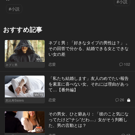
#小説
#小説
おすすめ記事
ネブミ男：「好きなタイプの男性は？」 。
その回答で分かる、結婚できる女とできな
い女の差
Vol.1
恋愛
102
ネブミ男
「私たち結婚します」友人のめでたい報告
を素直に喜べない女。それには理由があっ
て…【番外編】
Vol.15
恋愛
26
恵比寿Sisters
その男女、ひと癖あり：「彼のこと気にな
ってたけど“ナシ”だわ…」女がそう判断し
た、男の言動とは？
Vol.1