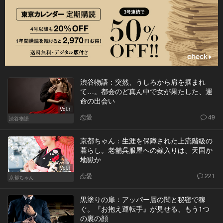
渋谷物語：突然、うしろから肩を掴まれ
て…。都会のど真ん中で女が果たした、運
命の出会い
Vol.1
恋愛
49
渋谷物語
京都ちゃん：生涯を保障された上流階級の
暮らし。老舗呉服屋への嫁入りは、天国か
地獄か
Vol.1
恋愛
221
京都ちゃん
黒塗りの扉：アッパー層の闇と秘密で稼
ぐ。『お抱え運転手』が見せる、もう1つ
の裏の顔