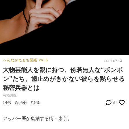
へんなかねもち図鑑 Vol.5
2021.07.14
大物芸能人を親に持つ、傍若無人な“ボンボ
ン”たち。歯止めがきかない彼らを黙らせる
秘密兵器とは
有栖川匠
#小説
#お受験
#友達
61
アッパー層が集結する街・東京。