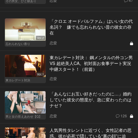
恋愛
47
その男女、ひと癖あり
「クロエ オードパルファム」はいい女の代
名詞？ 嫌でも忘れられない昔の彼女の存
在
Vol.2
恋愛
忘れられない香り
東カレデート対決： 鋼メンタルの外コン男
VS 超絶美人CA。初対面お食事デート実況
中継スタート！（前篇）
Vol.1
恋愛
東カレデート対決
「あんなにお互い好きだったのに…」婚約
していた彼女の態度が、急に変わったのは
ナゼ？
Vol.3
恋愛
126
男と女の答えあわせ【Q】
人気男性タレントに近づく、女性記者の思
惑。彼が必死で隠している“裏の顔”に迫