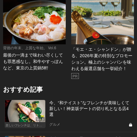
背徳の年末、上質な年始。 Vol.6
「モエ・エ・シャンドン」が贈
最後の一滴まで味わい尽くして
る、2026年夏の特別なプロモー
も罪悪感なし。和牛やすっぽん
ション。極上のシャンパンを味
など、東京の上質鍋5軒
わえる厳選店舗を一挙紹介！
PR
おすすめ記事
今、“和テイスト”なフレンチが美味しくて
新しい！神楽坂デートの切り札となる店4
選
Vol.5
グルメ
楽しいフレンチは、リトルパリ・神楽坂で