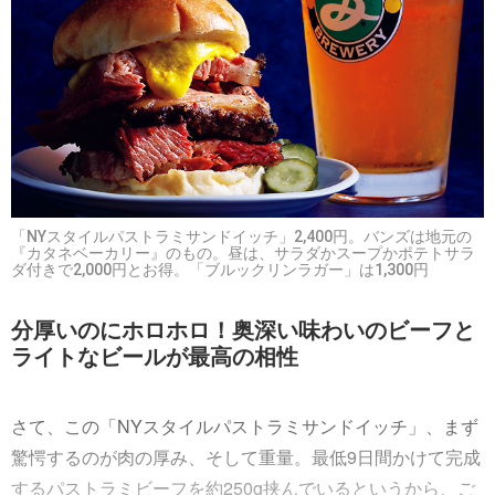
「NYスタイルパストラミサンドイッチ」2,400円。バンズは地元の
『カタネベーカリー』のもの。昼は、サラダかスープかポテトサラ
ダ付きで2,000円とお得。「ブルックリンラガー」は1,300円
分厚いのにホロホロ！奥深い味わいのビーフと
ライトなビールが最高の相性
さて、この「NYスタイルパストラミサンドイッチ」、まず
驚愕するのが肉の厚み、そして重量。最低9日間かけて完成
するパストラミビーフを約250g挟んでいるというから、ご