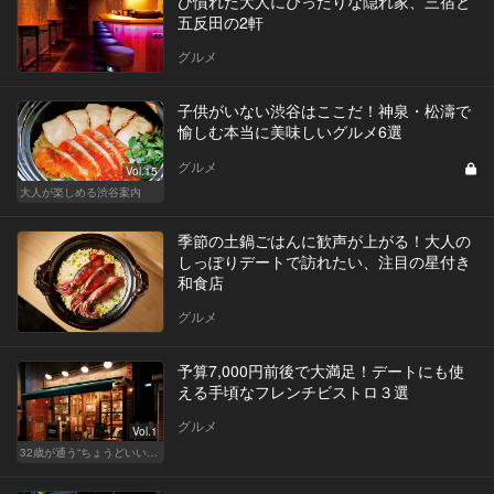
び慣れた大人にぴったりな隠れ家、三宿と
五反田の2軒
グルメ
子供がいない渋谷はここだ！神泉・松濤で
愉しむ本当に美味しいグルメ6選
グルメ
Vol.15
大人が楽しめる渋谷案内
季節の土鍋ごはんに歓声が上がる！大人の
しっぽりデートで訪れたい、注目の星付き
和食店
グルメ
予算7,000円前後で大満足！デートにも使
える手頃なフレンチビストロ３選
グルメ
Vol.1
32歳が通う“ちょうどいい”価格の店