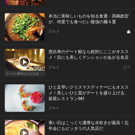
本当に美味しいものを知る食通・髙嶋政宏
が、何度でも食べたい最強の麺４選
グルメ
恵比寿のデート鮨なら絶対にここがオスス
メ！目にも美しくテンションがあがる名店
グルメ
1
Vol.25
デートの勝率が上がる店
ひと足早いクリスマスディナーにもオスス
メ！美しいひと皿がデートを盛り上げる、
新星レストラン5軒
グルメ
寒い日はこっくり濃厚な水炊きが最高！忘
年会にもピッタリの人気店だ