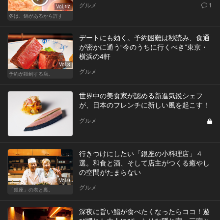
グルメ
1
Vol.17
冬は、鍋があるから許す
デートにも効く。予約困難は秒読み、食通
が密かに通う“今のうちに行くべき”東京・
横浜の4軒
Vol.3
グルメ
予約が殺到する店。
世界中の美食家が認める新進気鋭シェフ
が、日本のフレンチに新しい風を起こす！
グルメ
行きつけにしたい「銀座の小料理店」４
選。和食と酒、そして店主がつくる癒やし
の空間がたまらない
Vol.9
グルメ
「銀座」の表と裏。
深夜に旨い鮨が食べたくなったらココ！遊