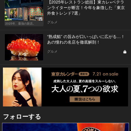
【2025年レストラン総括】東カレ×ベテラ
ンライターが断言！今年を象徴した「東京
外食トレンド7選」
Vol.2
グルメ
2025年、最強の新店。
“熟成鮨” の旨みが口いっぱいに広がる…！
あの憧れの名店を徹底解剖！
グルメ
フォローする