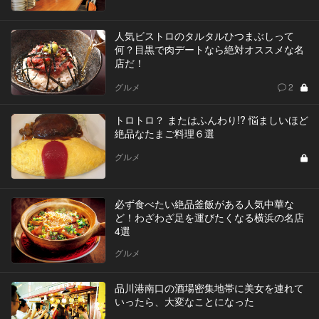
人気ビストロのタルタルひつまぶしって
何？目黒で肉デートなら絶対オススメな名
店だ！
グルメ
2
トロトロ？ またはふんわり!? 悩ましいほど
絶品なたまご料理６選
グルメ
必ず食べたい絶品釜飯がある人気中華な
ど！わざわざ足を運びたくなる横浜の名店
4選
グルメ
品川港南口の酒場密集地帯に美女を連れて
いったら、大変なことになった