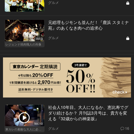
グルメ
元総理もジモンも並んだ！『鹿浜 スタミナ
苑』のあくなき肉への追求心
グルメ
Vol.3
レジェンド焼肉職人の肖像
社会人10年目。大人になるか、恵比寿でグ
ダり続けるか？ 月刊誌3月号は、貴方を変
える『32歳からの神楽坂』
Vol.10
グルメ
16
東カレの素敵な大人に必要なこと