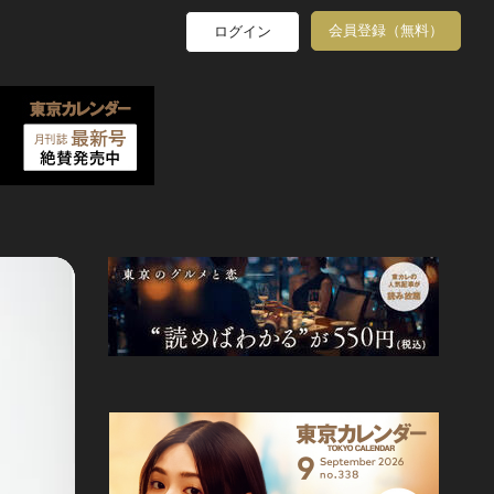
会員登録（無料）
ログイン