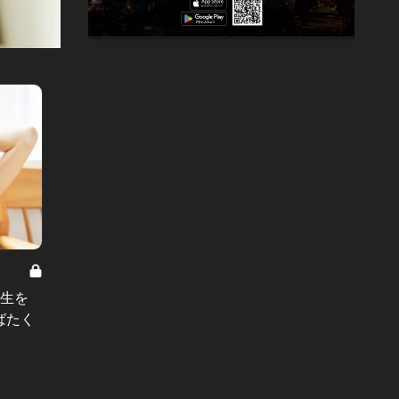
金曜美女劇場 Vol.168
金曜美女劇
人生を
可愛すぎる元“キャッチャー”。夢を
「猫系
ばたく
叶えるために23歳で上京してきて…
りする
プです
#百貨