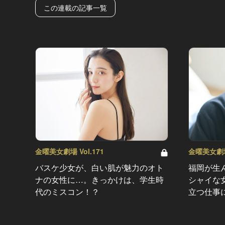
この連載の記事一覧
金曜美女劇場 Vol.171
金曜美女劇場 
バスケ少女が、白い肌が魅力のオト
福岡が生
ナの女性に…。きっかけは、学生時
シャイな
代のミスコン！？
立つ仕事