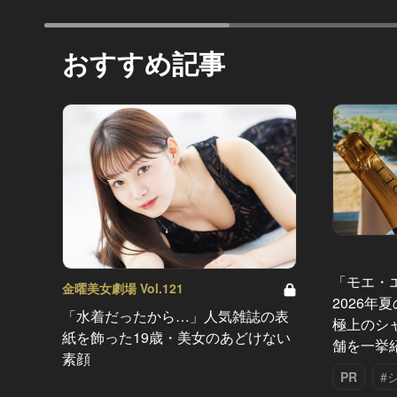
おすすめ記事
「モエ・
金曜美女劇場 Vol.121
2026年
「水着だったから…」人気雑誌の表
極上のシ
紙を飾った19歳・美女のあどけない
舗を一挙
素顔
PR
#