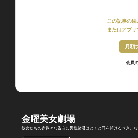
この記事の続
またはアプリ
月額
会員
金曜美女劇場
彼女たちの赤裸々な告白に男性諸君はとくと耳を傾けるべき、な