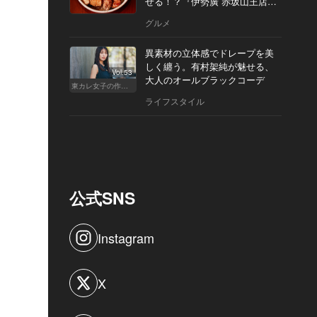
せる！？『伊勢廣 赤坂山王店』
へ
グルメ
異素材の立体感でドレープを美
しく纏う。有村架純が魅せる、
Vol.53
大人のオールブラックコーデ
東カレ女子の作り方
ライフスタイル
公式SNS
Instagram
X