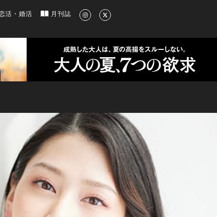
新のグルメ、洗練されたライフスタイル情報
恋活・婚活
月刊誌