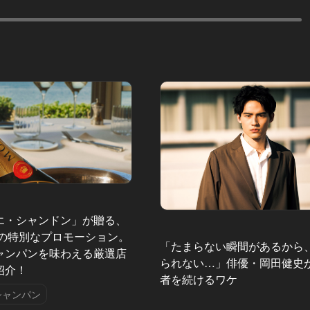
エ・シャンドン」が贈る、
夏の特別なプロモーション。
「たまらない瞬間があるから
ャンパンを味わえる厳選店
られない…」俳優・岡田健史
紹介！
者を続けるワケ
シャンパン