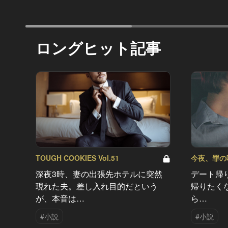
ロングヒット記事
TOUGH COOKIES Vol.51
今夜、罪の味を
深夜3時、妻の出張先ホテルに突然
デート帰
現れた夫。差し入れ目的だという
帰りたく
が、本音は…
ら…
#小説
#小説