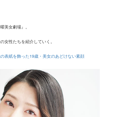
金曜美女劇場』。
人の女性たちを紹介していく。
の表紙を飾った19歳・美女のあどけない素顔