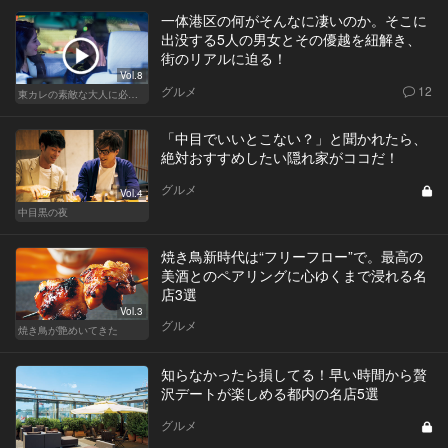
一体港区の何がそんなに凄いのか。そこに
出没する5人の男女とその優越を紐解き、
街のリアルに迫る！
Vol.8
グルメ
12
東カレの素敵な大人に必要なこと
「中目でいいとこない？」と聞かれたら、
絶対おすすめしたい隠れ家がココだ！
グルメ
Vol.4
中目黒の夜
焼き鳥新時代は“フリーフロー”で。最高の
美酒とのペアリングに心ゆくまで浸れる名
店3選
Vol.3
グルメ
焼き鳥が艶めいてきた
知らなかったら損してる！早い時間から贅
沢デートが楽しめる都内の名店5選
グルメ