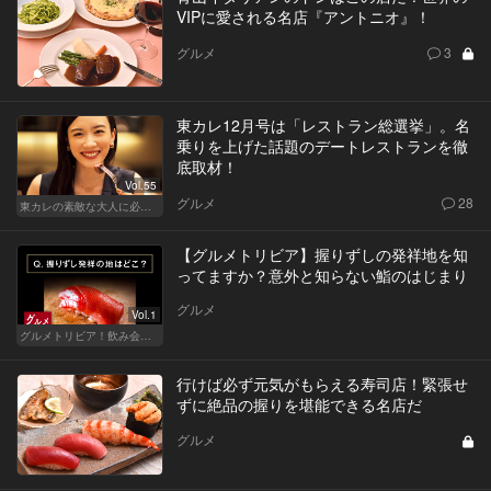
VIPに愛される名店『アントニオ』！
グルメ
3
東カレ12月号は「レストラン総選挙」。名
乗りを上げた話題のデートレストランを徹
底取材！
Vol.55
グルメ
28
東カレの素敵な大人に必要なこと
【グルメトリビア】握りずしの発祥地を知
ってますか？意外と知らない鮨のはじまり
グルメ
Vol.1
グルメトリビア！飲み会やデートで会話のネタになるQ＆A
行けば必ず元気がもらえる寿司店！緊張せ
ずに絶品の握りを堪能できる名店だ
グルメ