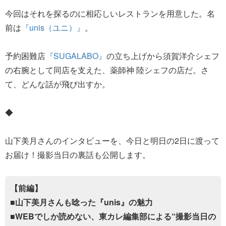
今回はそれを探るのに相応しいレストランを用意した。名
前は
『unis（ユニ）』
。
予約困難店
『SUGALABO』
の立ち上げから須賀洋介シェフ
の右腕として同店を支えた、薬師神 陸シェフの店だ。さ
て、どんな話が飛び出すか。
◆
山下美月さんのインタビューを、今日と明日の2日に渡って
お届け！撮影当日の裏話も公開します。
【前編】
■山下美月さんも唸った『unis』の魅力
■WEBでしか読めない、東カレ編集部による“撮影当日の