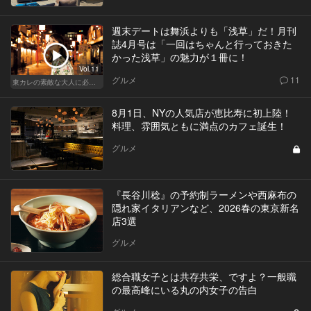
週末デートは舞浜よりも「浅草」だ！月刊
誌4月号は「一回はちゃんと行っておきた
かった浅草」の魅力が１冊に！
Vol.11
グルメ
11
東カレの素敵な大人に必要なこと
8月1日、NYの人気店が恵比寿に初上陸！
料理、雰囲気ともに満点のカフェ誕生！
グルメ
『長谷川稔』の予約制ラーメンや西麻布の
隠れ家イタリアンなど、2026春の東京新名
店3選
グルメ
総合職女子とは共存共栄、ですよ？一般職
の最高峰にいる丸の内女子の告白