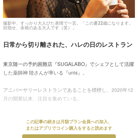
撮影中、すっかり大人びた表情で一言。「この夏22歳になります。
目指せ、余裕のある大人です（笑）」
日常から切り離された、ハレの日のレストラン
東京随一の予約困難店『SUGALABO』でシェフとして活躍
した薬師神 陸さんが率いる『unis』。
アニバーサリーレストランであることを標榜し、2020年12
月の開業以来、注目を集めている。
この記事の続きは月額プラン会員への加入、
またはアプリでコイン購入をすると読めます