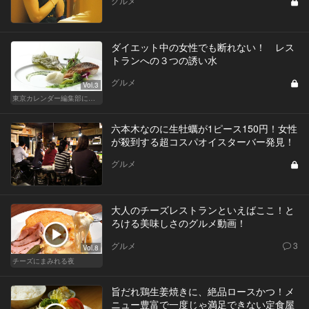
グルメ
ダイエット中の女性でも断れない！ レス
トランへの３つの誘い水
グルメ
Vol.3
東京カレンダー編集部による、恋のレストラン道場
六本木なのに生牡蠣が1ピース150円！女性
が殺到する超コスパオイスターバー発見！
グルメ
大人のチーズレストランといえばここ！と
ろける美味しさのグルメ動画！
グルメ
3
Vol.8
チーズにまみれる夜
旨だれ鶏生姜焼きに、絶品ロースかつ！メ
ニュー豊富で一度じゃ満足できない定食屋