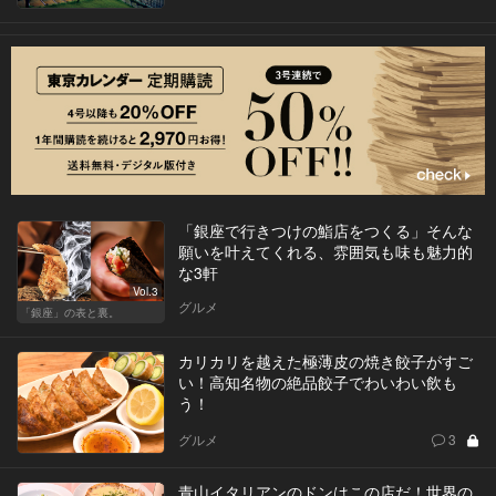
「銀座で行きつけの鮨店をつくる」そんな
願いを叶えてくれる、雰囲気も味も魅力的
な3軒
Vol.3
グルメ
「銀座」の表と裏。
カリカリを越えた極薄皮の焼き餃子がすご
い！高知名物の絶品餃子でわいわい飲も
う！
グルメ
3
青山イタリアンのドンはこの店だ！世界の