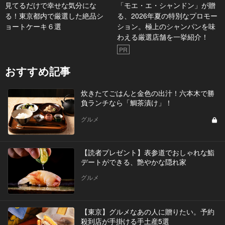
見てるだけで幸せな気分にな
「モエ・エ・シャンドン」が贈
る！東京都内で厳選した絶品シ
る、2026年夏の特別なプロモー
ョートケーキ６選
ション。極上のシャンパンを味
わえる厳選店舗を一挙紹介！
PR
おすすめ記事
炊きたてごはんと金色の出汁！六本木で勝
負ランチなら「鯛茶漬け」！
グルメ
【読者プレゼント】表参道でおしゃれな鮨
デートができる、艶やかな隠れ家
グルメ
【東京】グルメなあの人に贈りたい。予約
殺到店が手掛ける手土産5選