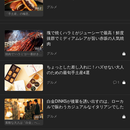
グルメ
Vol.2
「手土産」の極意。
塊で焼くハラミがジューシーで最高！鮮度
抜群でミディアムレアが旨い赤坂の人気焼
肉
Vol.5
グルメ
焼肉で“ハラミ”が一番好きならこの東京の名店へ
ちょっとした差し入れに！ハズせない大人
のための最旬手土産4選
グルメ
1
白金DINKSが後輩を誘い出すのは、ローカ
ルで賑わうカジュアルなイタリアンでした
グルメ
Vol.4
素敵な大人は「白金」へ後輩を誘う