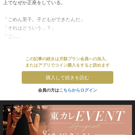
上でなぜか正座をしている。
「ごめん里子。子どもができたんだ」
「それはどういう…？」
「ご......
この記事の続きは月額プラン会員への加入、
またはアプリでコイン購入をすると読めます
購入して続きを読む
会員の方は
こちらからログイン