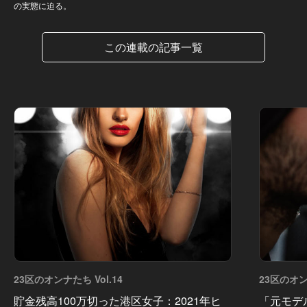
の実態に迫る。
この連載の記事一覧
23区のオンナたち Vol.14
23区のオンナ
貯金残高100万切った港区女子：2021年ヒ
「元モデ