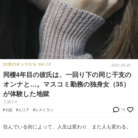
23区のオンナたち Vol.10
2021.05.20
同棲4年目の彼氏は、一回り下の同じ干支の
オンナと…。マスコミ勤務の独身女（35）
が体験した地獄
三浦マキ
#小説
#エリア
#レストラン
78
住んでいる街によって、人生は変わり、また人も変わる。