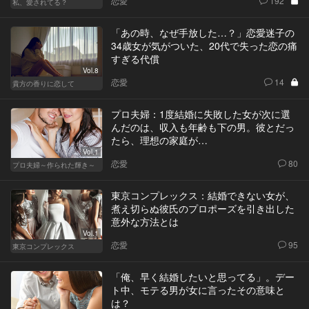
恋愛
192
私、愛されてる？
「あの時、なぜ手放した…？」恋愛迷子の
34歳女が気がついた、20代で失った恋の痛
すぎる代償
Vol.8
恋愛
14
貴方の香りに恋して
プロ夫婦：1度結婚に失敗した女が次に選
んだのは、収入も年齢も下の男。彼とだっ
たら、理想の家庭が…
Vol.1
恋愛
80
プロ夫婦～作られた輝き～
東京コンプレックス：結婚できない女が、
煮え切らぬ彼氏のプロポーズを引き出した
意外な方法とは
Vol.1
恋愛
95
東京コンプレックス
「俺、早く結婚したいと思ってる」。デー
ト中、モテる男が女に言ったその意味と
は？