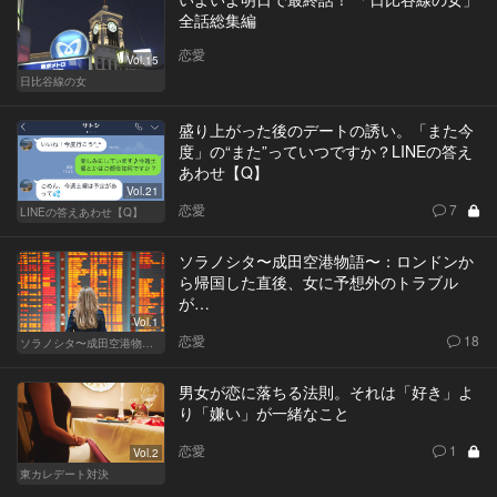
全話総集編
恋愛
Vol.15
日比谷線の女
盛り上がった後のデートの誘い。「また今
度」の“また”っていつですか？LINEの答え
あわせ【Q】
Vol.21
恋愛
7
LINEの答えあわせ【Q】
ソラノシタ〜成田空港物語〜：ロンドンか
ら帰国した直後、女に予想外のトラブル
が…
Vol.1
恋愛
18
ソラノシタ〜成田空港物語〜
男女が恋に落ちる法則。それは「好き」よ
り「嫌い」が一緒なこと
恋愛
1
Vol.2
東カレデート対決