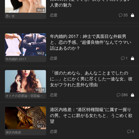
人妻の魅力
Vol.8
恋愛
35
悪い女
年内婚約 2017：紳士で真面目な外銀男
と、恋の予感。“超優良物件”なんてウマい
話はあるのか？
Vol.2
恋愛
1
年内婚約 2017
「彼のためなら、あんなことまでしたの
に…」とにかく男に尽くした一途な女。彼
女がフラれた意外な理由
Vol.38
恋愛
286
オトナの恋愛論～宿題編～
港区内格差：“港区特権階級”に属す一握り
の男。そこに群がる女たちと、うごめく欲
望
Vol.1
恋愛
4
港区内格差