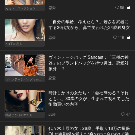
Vol.5
恋愛
58
元カレ・コレクション
「自分の年齢、考えたら？」若さを武器に
する20代女から、鼻で笑われた34歳独身女
恋愛
119
Vol.4
7コ下の恋人
ヴィンテージバッグ Sandast：「三種の神
器」のブランドバッグを持つ男は、恋愛対
象外！？
Vol.1
恋愛
ヴィンテージバッグ Sandast
時計じかけの女たち：「会社辞める？それ
とも…」30歳の女が、生まれて初めてした
衝動買いの内容
Vol.1
恋愛
47
時計じかけの女たち
代々木上原の女：26歳、手取り18万の損保
OLが違和感を覚えた“身の丈に合わない”港