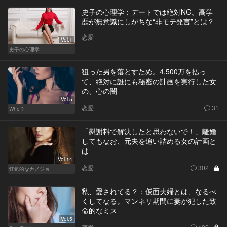
史子の心理学：デートでは絶対NG。高学
歴が無意識にしがちな“非モテ発言”とは？
恋愛
Vol.1
史子の心理学
狙った男を落とすため。4,500万を払っ
て、絶対に誰にも秘密の計画を実行した女
の、心の闇
Vol.5
恋愛
31
Who？
「慰謝料で解決したと思わないで！」離婚
してもなお、元夫を追い詰める女の計画と
は
Vol.14
恋愛
302
狂気的なカノジョ
私、愛されてる？：仮面夫婦とは、なるべ
くしてなる。マンネリ期間に妻が犯した致
命的なミス
Vol.5