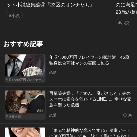
ット小説総集編④『23区のオンナたち』
のに満足
28歳の葛
#小説
#小説
おすすめ記事
年収1,000万円プレイヤーの家計簿：45歳
独身総合商社マンの実態に迫る
恋愛
Vol.1
年収1,000万円プレイヤーの家計簿
再構築夫婦：「ごめん、魔がさした」夫の
スマホに密会を匂わせるLINE…。幸せな家
族を襲った危機
Vol.1
恋愛
36
再構築夫婦
「まるで精神的な恋人ですね」食事デート
に300万円使っても、決して手に入らない