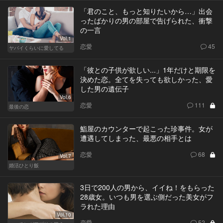
「君のこと、もっと知りたいから…」出会
ったばかりの男の部屋で告げられた、衝撃
の一言
Vol.1
恋愛
45
ヤバイくらいに愛してる
「彼との子供が欲しい...」1年だけと期限を
決めた恋。全てを失っても欲しかった、愛
した男の遺伝子
Vol.6
恋愛
111
最後の恋
鮨屋のカウンターで起こった珍事件。女が
遭遇してしまった、最悪の相手とは
恋愛
68
Vol.7
婚活ひとり飯
3日で200人の男から、イイね！をもらった
28歳女。いつも男を選ぶ側だった美女がフ
ラれた理由
Vol.10
恋愛
52