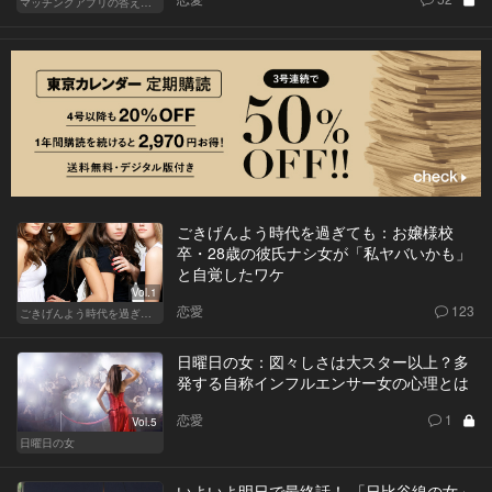
マッチングアプリの答えあわせ【Q】
ごきげんよう時代を過ぎても：お嬢様校
卒・28歳の彼氏ナシ女が「私ヤバいかも」
と自覚したワケ
Vol.1
恋愛
123
ごきげんよう時代を過ぎても
日曜日の女：図々しさは大スター以上？多
発する自称インフルエンサー女の心理とは
恋愛
1
Vol.5
日曜日の女
いよいよ明日で最終話！ 「日比谷線の女」