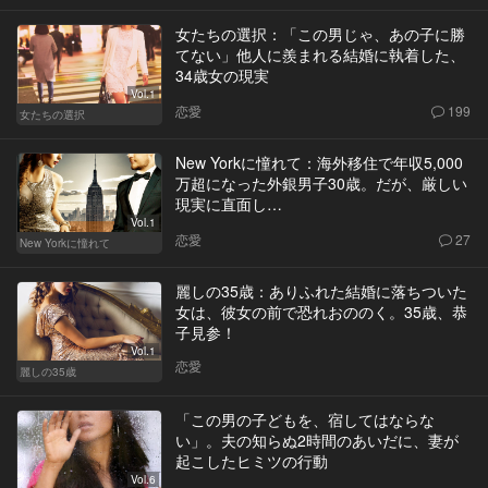
女たちの選択：「この男じゃ、あの子に勝
てない」他人に羨まれる結婚に執着した、
34歳女の現実
Vol.1
恋愛
199
女たちの選択
New Yorkに憧れて：海外移住で年収5,000
万超になった外銀男子30歳。だが、厳しい
現実に直面し…
Vol.1
恋愛
27
New Yorkに憧れて
麗しの35歳：ありふれた結婚に落ちついた
女は、彼女の前で恐れおののく。35歳、恭
子見参！
Vol.1
恋愛
麗しの35歳
「この男の子どもを、宿してはならな
い」。夫の知らぬ2時間のあいだに、妻が
起こしたヒミツの行動
Vol.6