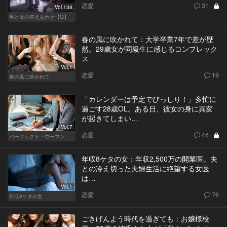
恋愛
31
Vol.138
男と女の答えあわせ【Q】
春の風に吹かれて：大学卒業7年で差が歴
然。29歳女が同級生に感じるコンプレック
ス
Vol.1
恋愛
19
春の風に吹かれて
「カレンダーは予定でびっしり！」多忙に
過ごす28歳OL。ある日、彼女の身に異変
が起きてしまい…
Vol.7
恋愛
46
パーフェクト・ウーマン～都心5区の女たち～
年収8ケタの女：年収2,500万の開業医。夫
との冷え切った夫婦生活に絶望する女医
は…
Vol.1
恋愛
76
年収8ケタの女
ごきげんよう時代を過ぎても：お嬢様校