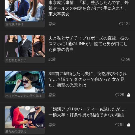
東京就活事情：「私、整形したんです」外
銀セールスの内定を命がけで手に入れた、
東大卒美女
Vol.1
恋愛
121
東京就活事情
夫と私とサチ子：プロポーズの直後、彼の
スマホに1通のLINEが。慌てた男が口にし
た衝撃の告白
Vol.1
恋愛
56
夫と私とサチ子
3年前に離婚した元夫に、突然呼び出され
て…？慌ててタクシーで向かった女が見
た、衝撃の光景とは
Vol.3
恋愛
25
ハッピーエンドの行く先は
「婚活アプリやパーティーも試したが…」
一橋大卒・好条件男が結婚できない理由
恋愛
51
Vol.5
勝ち組の遠吠え