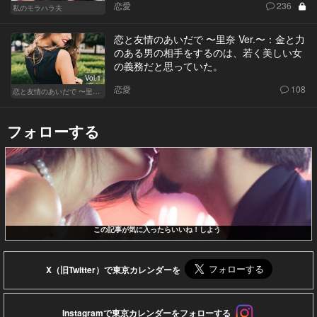
恋愛
236
私のモラハラ夫
恋と友情のあいだで 〜里奈 Ver.〜：金と力
のある男の相手をするのは、若く美しい女
の義務だと思っていた。
Vol.1
恋愛
108
恋と友情のあいだで 〜里奈 Ver.〜
フォローする
この記事が気に入ったらいいね！しよう
X（旧Twitter）で東京カレンダーを
Instagramで東京カレンダーをフォローする