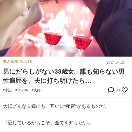
夫の寵愛 Vol.16
2021.04.25
男にだらしがない33歳女。誰も知らない男
性遍歴を、夫に打ち明けたら…
#小説
#ホテル
#夫婦
99
大抵どんな夫婦にも、互いに“秘密”があるものだ。
『愛しているからこそ、全てを知りたい』