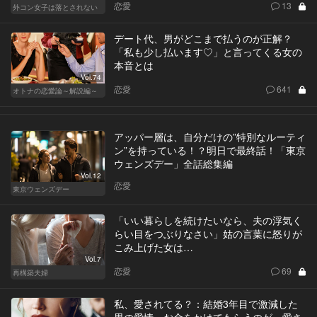
恋愛
13
外コン女子は落とされない
デート代、男がどこまで払うのが正解？
「私も少し払います♡」と言ってくる女の
本音とは
Vol.74
恋愛
641
オトナの恋愛論～解説編～
アッパー層は、自分だけの”特別なルーティ
ン”を持っている！？明日で最終話！「東京
ウェンズデー」全話総集編
Vol.12
恋愛
東京ウェンズデー
「いい暮らしを続けたいなら、夫の浮気く
らい目をつぶりなさい」姑の言葉に怒りが
こみ上げた女は…
Vol.7
恋愛
69
再構築夫婦
私、愛されてる？：結婚3年目で激減した