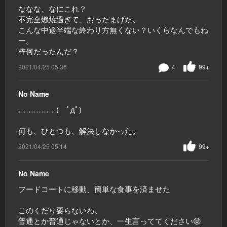
ななな、なにこれ？
不完全燃焼過ぎて、おったまげた。
こんな中途半端な終わり方無くない？いくらなんでもね
ー。
梓何だったんだ？
2021/04/25 05:36
4
99+
No Name
……………( ﾟдﾟ)
何も、ひとつも、解決しなかった。
2021/04/25 05:14
99+
No Name
フードコートに移動、簡単な食事を済ませた
このくだり要らないわ。
普通とか普通じゃないとか、一生言っててください😝