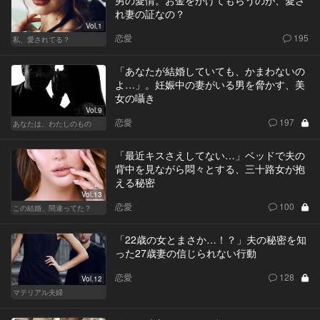
男の愛情。お金をかけてもらうのが、愛さ
れ妻の証なの？
Vol.1
恋愛
195
私、愛されてる？
「あなたが結婚していても、かまわないの
よ…」。妊娠中の妻がいる男を脅かす、美
女の囁き
Vol.9
恋愛
197
あなたは、わたしのもの
「最近キスさえしてない…」ベッドで夫の
背中を見ながら悶々とする、三十路女が抱
える秘密
Vol.13
恋愛
100
この結婚、間違ってた？
「22歳の女とまさか…！？」夫の秘密を知
った27歳妻の信じられない行動
恋愛
128
Vol.12
マテリアル夫婦