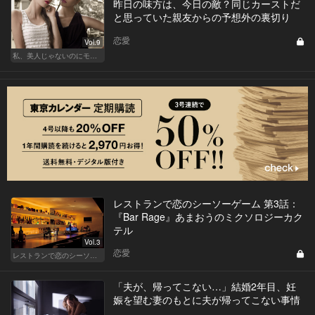
昨日の味方は、今日の敵？同じカーストだ
と思っていた親友からの予想外の裏切り
恋愛
Vol.9
私、美人じゃないのにモテるんです。
レストランで恋のシーソーゲーム 第3話：
『Bar Rage』あまおうのミクソロジーカク
テル
Vol.3
恋愛
レストランで恋のシーソーゲーム（MAN）
「夫が、帰ってこない…」結婚2年目、妊
娠を望む妻のもとに夫が帰ってこない事情