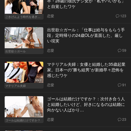
卒・28歳の彼氏ナシ女が「私ヤバいかも」
と自覚したワケ
Vol.1
恋愛
123
ごきげんよう時代を過ぎても
出世欲☆ガール：「仕事は給与をもらう手
段」定時帰りの24歳OLが直面した、厳し
い現実
Vol.1
恋愛
59
出世欲☆ガール
マテリアル夫婦：女優と結婚した35歳起業
家。日本一の”勝ち組男”が新婚早々恐怖を
感じたワケ
Vol.1
恋愛
91
マテリアル夫婦
ゴールは結婚だけですか？：次付き合う人
と結婚したいけど、好きになるのは結婚に
向かない人ばかり…
Vol.1
恋愛
23
ゴールは結婚だけですか？