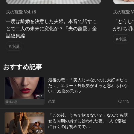
夫の寵愛 Vol.15
夫の寵愛 Vo
一度は離婚を決意した夫婦。本音で話すこ
「どうし
とで二人の未来に変化が？「夫の寵愛」全
が打ち明
話総集編
#小説
#小説
おすすめ記事
最後の恋：「美人じゃないのに大好きだっ
た…」エリート外銀男がずっと忘れられな
い、35歳の元カノ
Vol.1
恋愛
115
最後の恋
「この後、うちで飲まない？」なんでも話
せる同期の男子に誘われた夜。1人で部屋
に行くのは初めてで…
Vol.5