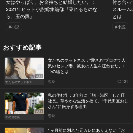
女はやっぱり、お金持ちと結婚したい。：
付き合っ
2021年ヒット小説総集編③『乗れるものな
スルーム
ら、玉の輿』
とは
#小説
#小説
おすすめ記事
女たちのマッドネス：“愛され”ブログで人
気のセレブ妻。彼女の人生を狂わせた、1
つの嘘とは
Vol.1
恋愛
121
女たちのマッドネス
私の住む街：3年前に「脱・港区」したIT
社長。華やかな生活を捨て、“千代田区おじ
さん”に転身する理由
Vol.1
恋愛
私の住む街
1ヶ月前に別れた元カレにありえない「お