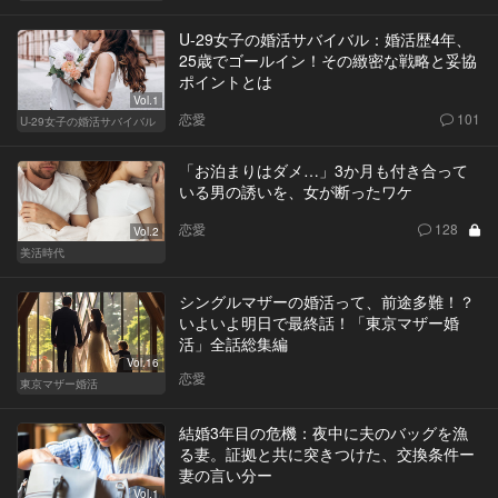
U-29女子の婚活サバイバル：婚活歴4年、
25歳でゴールイン！その緻密な戦略と妥協
ポイントとは
Vol.1
恋愛
101
U-29女子の婚活サバイバル
「お泊まりはダメ…」3か月も付き合って
いる男の誘いを、女が断ったワケ
恋愛
128
Vol.2
美活時代
シングルマザーの婚活って、前途多難！？
いよいよ明日で最終話！「東京マザー婚
活」全話総集編
Vol.16
恋愛
東京マザー婚活
結婚3年目の危機：夜中に夫のバッグを漁
る妻。証拠と共に突きつけた、交換条件ー
妻の言い分ー
Vol.1