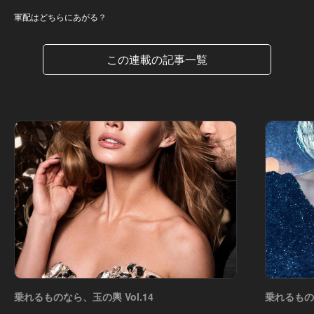
軍配はどちらにあがる？
この連載の記事一覧
乗れるものなら、玉の輿 Vol.14
乗れるものな