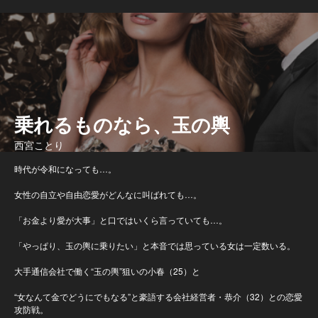
乗れるものなら、玉の輿
西宮ことり
時代が令和になっても…。
女性の自立や自由恋愛がどんなに叫ばれても…。
「お金より愛が大事」と口ではいくら言っていても…。
「やっぱり、玉の輿に乗りたい」と本音では思っている女は一定数いる。
大手通信会社で働く“玉の輿”狙いの小春（25）と
“女なんて金でどうにでもなる”と豪語する会社経営者・恭介（32）との恋愛
攻防戦。