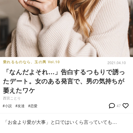
乗れるものなら、玉の輿 Vol.10
2021.04.10
「なんだよそれ…」告白するつもりで誘っ
たデート。女のある発言で、男の気持ちが
萎えたワケ
西宮ことり
#小説
#友達
#恋愛
47
「お金より愛が大事」と口ではいくら言っていても…