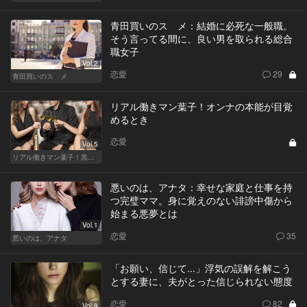
青田買いのスゝメ：結婚に必死な一般職。
そう言ってる間に、良い男を取られる総合
職女子
Vol.2
恋愛
29
青田買いのスゝメ
リアル働きマン葉子！オンナの本能が目覚
めるとき
恋愛
Vol.5
リアル働きマン葉子！黒革の編集手帳 written by 内埜さくら
悪いのは、アナタ：幸せな家庭と仕事を持
つ完璧ママ。身に覚えのない誹謗中傷から
始まる悪夢とは
Vol.1
恋愛
35
悪いのは、アナタ
「お願い、信じて...」浮気の誤解を解こう
とする妻に、夫がとった信じられない態度
恋愛
82
Vol.9