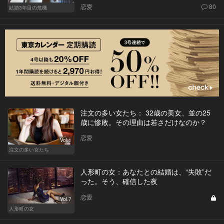
恋愛
80
結婚3年目の危機
注文の多い女たち： 32歳の美女、並の25
歳に惨敗。その理由は若さだけなのか？
恋愛
Vol.1
注文の多い女たち
人形町の女：あなたとの結婚は、“失敗”だ
った。そう、確信した夜
恋愛
Vol.7
人形町の女