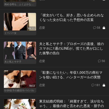
病める時も、ふくよかなる時も
「彼女がいても、好き」思いを止められな
くなった女が口走った予想外の言葉
恋愛
58
Vol.11
ミーハー女
夫と私とサチ子：プロポーズの直後、彼の
スマホに1通のLINEが。慌てた男が口にし
た衝撃の告白
Vol.1
恋愛
56
夫と私とサチ子
「駐妻になりたい」年収1,000万の商社マ
ンを狙い続ける、ハンターガールの実態
恋愛
181
Vol.3
U-29女子の婚活サバイバル
東京結婚式明細：「綺麗すぎて、涙が出ち
ゃう。」最後の砦と言われた悪友・朋子の