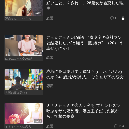
願いごと」をされ…。28歳女が困惑した理
由
Vol.3
恋愛
19
運命なんて、今さら
にゃんにゃんOL物語：“慶應卒の商社マン
と結婚したい”と願う、腰掛けOL（26）は
幸せなのか？
Vol.1
恋愛
にゃんにゃんOL物語
赤坂の夜は更けて：俺はもう、おじさんな
のか？41歳男が溺れた、ひと回り下の彼女
恋愛
Vol.1
赤坂の夜は更けて
ミナミちゃんの恋人：私を“プリンセス”と
呼ぶキザな婚約者。港区王子だった彼か
ら、衝撃の提案
Vol.1
恋愛
124
ミナミちゃんの恋人