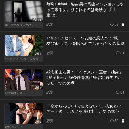
毎晩19時半、独身男の高級マンションにや
って来る女。渡されるのは奇妙な“手土
産”と…
Vol.15
恋愛
59
男と女の怪談～25歳以下閲覧禁止～
1/3のイノセンス 〜友達の恋人〜：“親
友”のレッテルを貼られてしまった女の悲劇
恋愛
81
Vol.1
1/3のイノセンス ～友達の恋人～
残念極まる男：「イケメン・医者・独身」
3拍子揃った好条件を無に帰す35歳男のた
った一つの欠点
Vol.1
恋愛
81
残念極まる男
「今から2人きりで会えない？」彼女との
デート後、元カノを呼び出した男の本心
恋愛
53
Vol.8
彼氏の元カノ