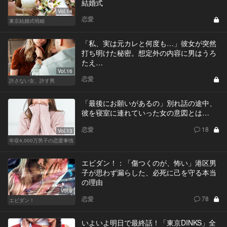
結婚式
Vol.14
恋愛
東京結婚式明細
「私、実は元カレと何度も…」彼女が突然
打ち明けた秘密。想定外の内容に男はうろ
たえ…
Vol.16
恋愛
許さない女、許す男
「最後にお願いがあるの」別れ話の途中、
彼を寝室に連れていった女の意図とは…
恋愛
18
Vol.13
年収4,000万男子の恋愛事情
エビダン！：「傷つくのが、怖い」港区男
子が思わず漏らした、必死に己を守る本当
の理由
Vol.6
恋愛
78
エビダン！
いよいよ明日で最終話！「東京DINKS」全