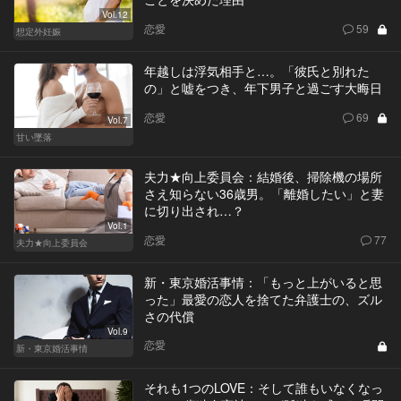
Vol.12
恋愛
59
想定外妊娠
年越しは浮気相手と…。「彼氏と別れた
の」と嘘をつき、年下男子と過ごす大晦日
恋愛
69
Vol.7
甘い墜落
夫力★向上委員会：結婚後、掃除機の場所
さえ知らない36歳男。「離婚したい」と妻
に切り出され…？
Vol.1
恋愛
77
夫力★向上委員会
新・東京婚活事情：「もっと上がいると思
った」最愛の恋人を捨てた弁護士の、ズル
さの代償
Vol.9
恋愛
新・東京婚活事情
それも1つのLOVE：そして誰もいなくなっ