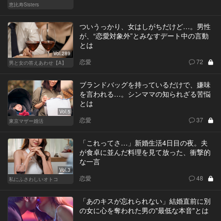
恵比寿Sisters
ついうっかり、女はしがちだけど…。男性
が、“恋愛対象外”とみなすデート中の言動
とは
Vol.289
恋愛
72
男と女の答えあわせ【A】
ブランドバッグを持っているだけで、嫌味
を言われる…。シンママの知られざる苦悩
とは
Vol.5
恋愛
37
東京マザー婚活
「これってさ…」新婚生活4日目の夜。夫
が食卓に並んだ料理を見て放った、衝撃的
な一言
Vol.3
恋愛
48
私にふさわしいオトコ
「あのキスが忘れられない」結婚直前に別
の女に心を奪われた男の"最低な本音"とは