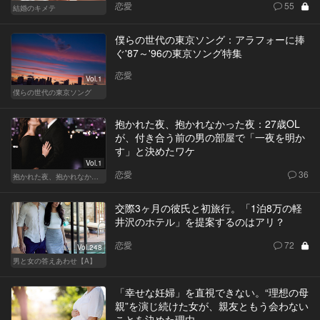
恋愛
55
結婚のキメテ
僕らの世代の東京ソング：アラフォーに捧
ぐ'87～'96の東京ソング特集
恋愛
Vol.1
僕らの世代の東京ソング
抱かれた夜、抱かれなかった夜：27歳OL
が、付き合う前の男の部屋で「一夜を明か
す」と決めたワケ
Vol.1
恋愛
36
抱かれた夜、抱かれなかった夜
交際3ヶ月の彼氏と初旅行。「1泊8万の軽
井沢のホテル」を提案するのはアリ？
恋愛
72
Vol.248
男と女の答えあわせ【A】
「幸せな妊婦」を直視できない。“理想の母
親”を演じ続けた女が、親友ともう会わない
ことを決めた理由