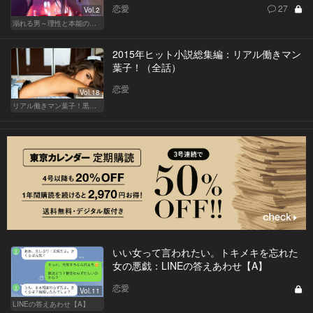
恋愛
27
Vol.2
溺れる男～理性と本能のあいだで～
2015年ヒット小説総集編：リアル働きマン
葉子！（全話）
恋愛
Vol.18
リアル働きマン葉子！黒革の編集手帳 written by 内埜さくら
いい女って言われたい。トキメキを忘れた
女の悪戯：LINEの答えあわせ【A】
恋愛
Vol.11
LINEの答えあわせ【A】