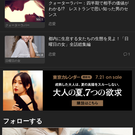
クォーターラバー：四半期で相手の価値が
わかる!? レストランで思い知った男のセ
ンス
Vol.1
恋愛
クォーターラバー
都内に生息する女たちの生態を見よ！「日
曜日の女」全話総集編
恋愛
1
Vol.8
日曜日の女
フォローする