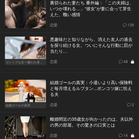
裏切られた妻たち 番外編：「この夫婦は、
いつか壊れる…」“彼女”が妻に会って芽生
えた、醜い感情
恋愛
139
悪趣味だと知りながら、消えた友人の過去
を探り続ける女。ついにそんな行動に罰が
当たり…
Vol.7
恋愛
48
ゴシップな女ー嫌われ者のカレンが死んだー
結婚ゴールの真実：小遣いより高い保険料
と毎月増えるルブタン...ポンコツ嫁に怯え
る夫
Vol.1
恋愛
2
結婚ゴールの真実
離婚間近の35歳女が向かったのは、夫以外
の男の部屋。その驚きの口実とは
恋愛
14
Vol.7