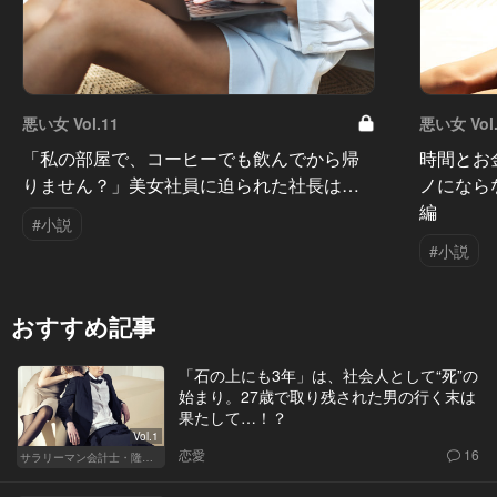
悪い女 Vol.11
悪い女 Vol.
「私の部屋で、コーヒーでも飲んでから帰
時間とお
りません？」美女社員に迫られた社長は…
ノになら
編
#小説
#小説
おすすめ記事
「石の上にも3年」は、社会人として“死”の
始まり。27歳で取り残された男の行く末は
果たして…！？
Vol.1
恋愛
16
サラリーマン会計士・隆一の迷い