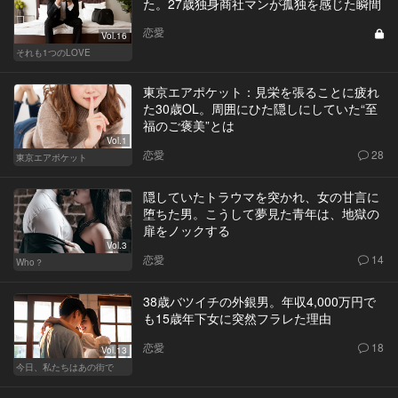
た。27歳独身商社マンが孤独を感じた瞬間
恋愛
Vol.16
それも1つのLOVE
東京エアポケット：見栄を張ることに疲れ
た30歳OL。周囲にひた隠しにしていた“至
福のご褒美”とは
Vol.1
恋愛
28
東京エアポケット
隠していたトラウマを突かれ、女の甘言に
堕ちた男。こうして夢見た青年は、地獄の
扉をノックする
Vol.3
恋愛
14
Who？
38歳バツイチの外銀男。年収4,000万円で
も15歳年下女に突然フラレた理由
恋愛
18
Vol.13
今日、私たちはあの街で