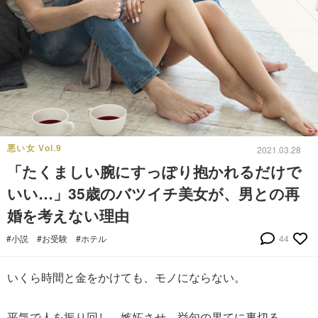
悪い女 Vol.9
2021.03.28
「たくましい腕にすっぽり抱かれるだけで
いい…」35歳のバツイチ美女が、男との再
婚を考えない理由
#小説
#お受験
#ホテル
44
いくら時間と金をかけても、モノにならない。
平気で人を振り回し、嫉妬させ、挙句の果てに裏切る―。