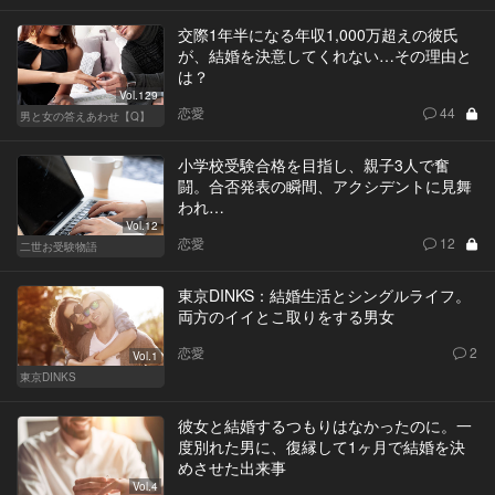
交際1年半になる年収1,000万超えの彼氏
が、結婚を決意してくれない…その理由と
は？
Vol.129
恋愛
44
男と女の答えあわせ【Q】
小学校受験合格を目指し、親子3人で奮
闘。合否発表の瞬間、アクシデントに見舞
われ…
Vol.12
恋愛
12
二世お受験物語
東京DINKS：結婚生活とシングルライフ。
両方のイイとこ取りをする男女
恋愛
2
Vol.1
東京DINKS
彼女と結婚するつもりはなかったのに。一
度別れた男に、復縁して1ヶ月で結婚を決
めさせた出来事
Vol.4