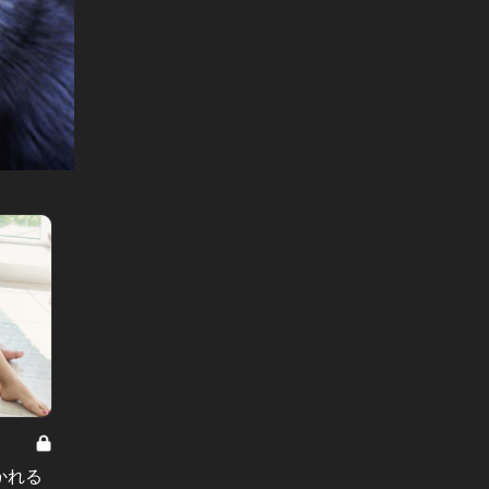
悪い女 Vol.7
悪い女 Vo
かれる
「フリーランスで輝いている私に、
「築4