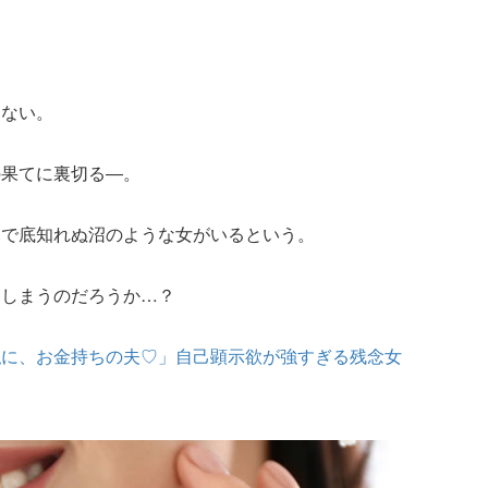
らない。
の果てに裏切る―。
るで底知れぬ沼のような女がいるという。
てしまうのだろうか…？
私に、お金持ちの夫♡」自己顕示欲が強すぎる残念女