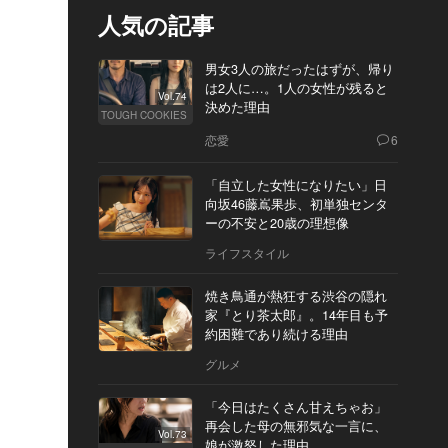
人気の記事
男女3人の旅だったはずが、帰り
は2人に…。1人の女性が残ると
Vol.74
決めた理由
TOUGH COOKIES
恋愛
6
「自立した女性になりたい」日
向坂46藤嶌果歩、初単独センタ
ーの不安と20歳の理想像
ライフスタイル
焼き鳥通が熱狂する渋谷の隠れ
家『とり茶太郎』。14年目も予
約困難であり続ける理由
グルメ
「今日はたくさん甘えちゃお」
再会した母の無邪気な一言に、
Vol.73
娘が激怒した理由