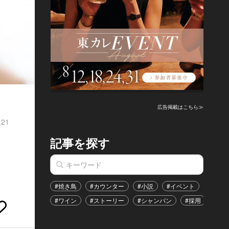
広告掲載はこちら≫
.21
記事を探す
#焼き鳥
#カウンター
#小説
#イベント
#港区
#ワイン
#ストーリー
#シャンパン
#採用
#恋