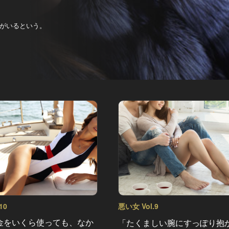
がいるという。
10
悪い女 Vol.9
金をいくら使っても、なか
「たくましい腕にすっぽり抱