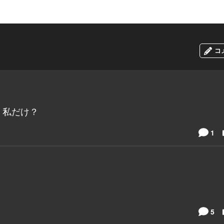
コ
、私だけ？
1
5