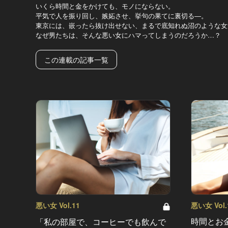
いくら時間と金をかけても、モノにならない。
平気で人を振り回し、嫉妬させ、挙句の果てに裏切る―。
東京には、嵌ったら抜け出せない、まるで底知れぬ沼のような女
なぜ男たちは、そんな悪い女にハマってしまうのだろうか…？
この連載の記事一覧
悪い女 Vol.
悪い女 Vol.11
時間とお
「私の部屋で、コーヒーでも飲んで