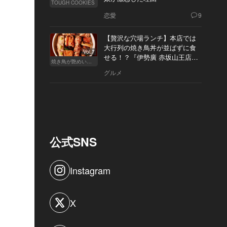
TOUGH COOKIES
恋愛
9
【贅沢な穴場ランチ】本店では
大行列の焼き鳥丼が並ばずに食
Vol.7
せる！？『伊勢廣 赤坂山王店』
焼き鳥が艶めいてきた
へ
グルメ
公式SNS
Instagram
X