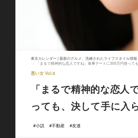
東京カレンダー | 最新のグルメ、洗練されたライフスタイル情報
「まるで精神的な恋人ですね」食事デートに300万円使って
悪い女 Vol.8
「まるで精神的な恋人で
っても、決して手に入
#小説
#不動産
#友達