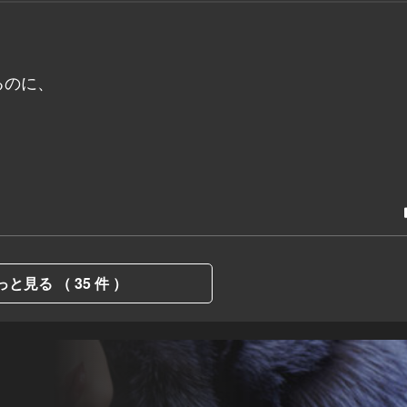
るのに、
っと見る （ 35 件 ）