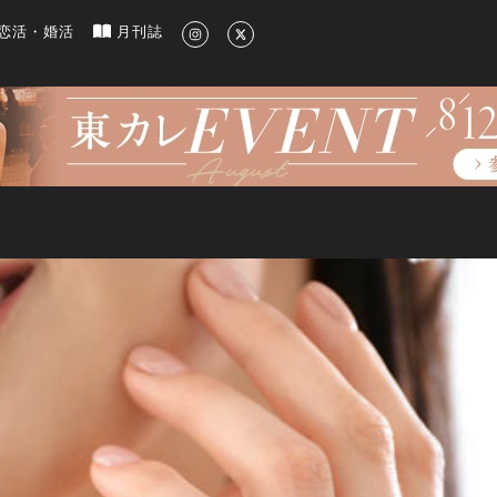
新のグルメ、洗練されたライフスタイル情報
恋活・婚活
月刊誌