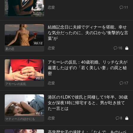
恋愛
11
結婚記念日に夫婦でディナーを堪能。幸せ
な気分だったのに、夫の口から“衝撃的な言
葉”が
Vol.12
恋愛
16
夏の恋
アモーレの反乱：40歳初婚。リッチな夫が
厳選したはずの「若く美しい妻」の罠と秘
密
Vol.1
恋愛
17
アモーレの反乱
港区の1LDKで彼氏と同棲して1年半。30歳
女が深夜1時に帰宅すると、男が吐き捨て
た一言とは
Vol.3
恋愛
8
マティーニのほかにも
高学歴女子の遠吠え：「なんで、あのレベ