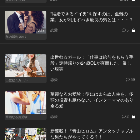
“結婚できるイイ男”を探すのは、至難の
業。女が利用すべき最良の男とは・・・？
恋愛
5
Vol.6
年内婚約 2017
出世欲☆ガール：「仕事は給与をもらう手
段」定時帰りの24歳OLが直面した、厳し
い現実
Vol.1
恋愛
59
出世欲☆ガール
華麗なるお受験：型にはまらぬ人生を。多
額の投資も厭わない、インターママのあり
余る愛
Vol.2
恋愛
2
華麗なるお受験
新連載！『青山ヒロム』アンタッチャブル
な男たちがやってくる？！