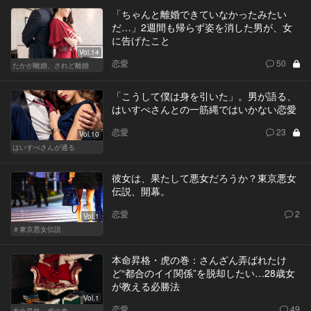
「ちゃんと離婚できていなかったみたい
だ…」2週間も帰らず姿を消した男が、女
に告げたこと
Vol.14
恋愛
50
たかが離婚、されど離婚
「こうして僕は身を引いた」。男が語る、
はいすぺさんとの一筋縄ではいかない恋愛
恋愛
23
Vol.10
はいすぺさんが通る
彼女は、果たして悪女だろうか？東京悪女
伝説、開幕。
恋愛
2
Vol.1
＃東京悪女伝説
本命昇格・虎の巻：さんざん弄ばれたけ
ど“都合のイイ関係”を脱却したい…28歳女
が教える必勝法
Vol.1
恋愛
49
本命昇格・虎の巻