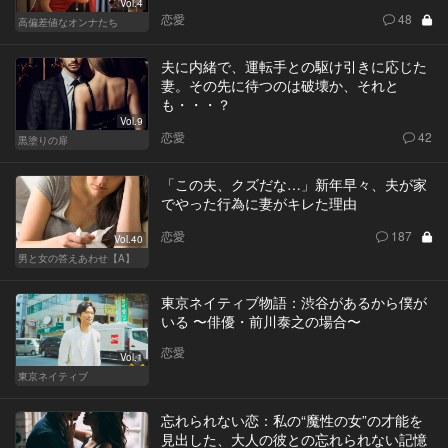
Vol.4
恋愛
48
高偏差値なオンナたち
夫に内緒で、運転手との駆け引きに応じた
妻。その先に待つのは破壊か、それと
も・・・？
Vol.9
恋愛
42
黒塗りの扉
「この夫、クズだな…」新年早々、夫が家
でやった行為に妻がキレた理由
恋愛
187
Vol.40
男と女の答えあわせ【A】
東京ネイティブ物語：渋谷があるから僕が
いる 〜俳優・前川泰之の場合〜
恋愛
Vol.1
東京ネイティブ
忘れられない恋：私の“魔性の女”の才能を
見出した、大人の彼との忘れられない記憶