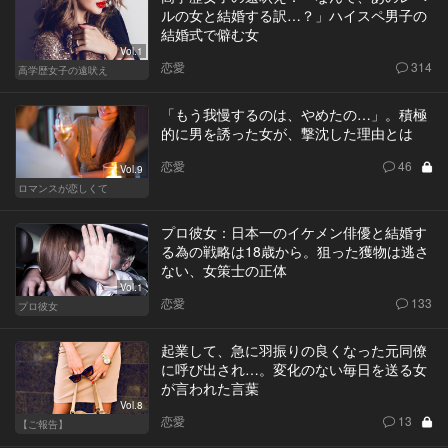
ルの女と結婚する訳…？」ハイスペ男子の
結婚式で僻む女
Vol.1
恋愛
314
高学歴女子の遠吠え
「もう我慢するのは、やめたの…」。積極
的に男を誘った女が、撃沈した理由とは
恋愛
46
Vol.9
ロマンスが恋しくて
プロ彼女：日本一のイケメン俳優と結婚す
る為の戦略は18歳から。狙った獲物は逃さ
ない、女策士の正体
Vol.1
恋愛
133
プロ彼女
起業して、急に羽振りの良くなった元同僚
に呼び出され…。変化のない毎日を送る女
が言われた言葉
Vol.8
恋愛
13
【ご報告】