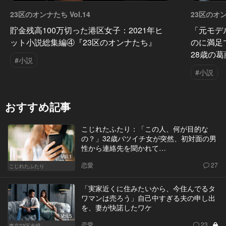
23区のオンナたち Vol.14
23区のオンナ
貯金残高100万切った港区女子：2021年ヒ
「元モデ
ット小説総集編④『23区のオンナたち』
のに満足
28歳の葛
#小説
#小説
おすすめ記事
こじれたふたり：「この人、何が目的な
の？」32歳バツイチ女が突然、初対面の男
性から連絡先を聞かれて…
Vol.1
恋愛
27
こじれたふたり
「実家近くに住みたいから、今住んでるタ
ワマンは売ろう」自己中すぎる夫の申し出
を、妻が快諾したワケ
Vol.5
恋愛
23
東京23区夫婦