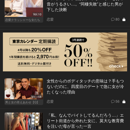
音がうるさい…。“同棲失敗”と感じた男が
下した決断
Vol.10
恋愛
80
恋愛クラッシャーな女たち
女性からのボディタッチの意味は？手もつ
ないだのに、四度目のデートで急に女が冷
たくなった理由
Vol.158
恋愛
56
男と女の答えあわせ【Q】
「私、なんでバイトしてるんだろう…」エ
リート街道から外れた女に、莫大な教育費
を注いだ母が言った一言