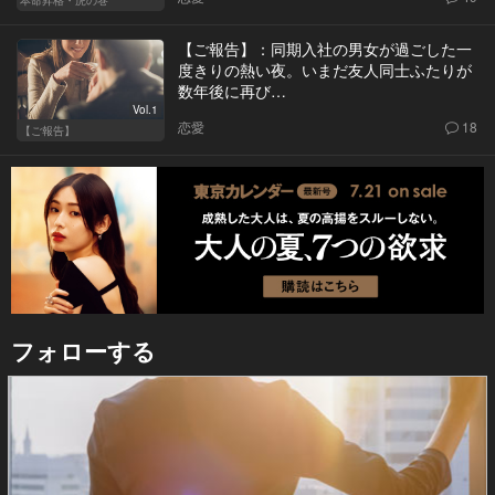
【ご報告】：同期入社の男女が過ごした一
度きりの熱い夜。いまだ友人同士ふたりが
数年後に再び…
Vol.1
恋愛
18
【ご報告】
フォローする