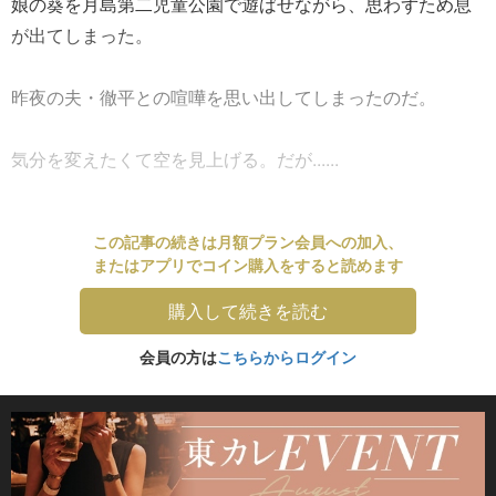
娘の葵を月島第二児童公園で遊ばせながら、思わずため息
が出てしまった。
昨夜の夫・徹平との喧嘩を思い出してしまったのだ。
気分を変えたくて空を見上げる。だが......
この記事の続きは月額プラン会員への加入、
またはアプリでコイン購入をすると読めます
購入して続きを読む
会員の方は
こちらからログイン