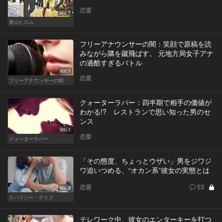
恋愛
Vol.1
青山ヒロム
フリーアナウンサーの闇：笑顔で原稿を読
みながら隣を蹴飛ばす。 元地方局女子アナ
の過酷すぎるバトル
Vol.1
恋愛
フリーアナウンサーの闇
クォーターラバー：四半期で相手の価値が
わかる!? レストランで思い知った男のセ
ンス
Vol.1
恋愛
クォーターラバー
「その態度、ちょっとウザい」男をジワジ
ワ追いつめる、“オカン系”彼女の実態とは
恋愛
53
Vol.8
スパイシー・デイズ
テレワーク中、彼女のエンターキーを打つ