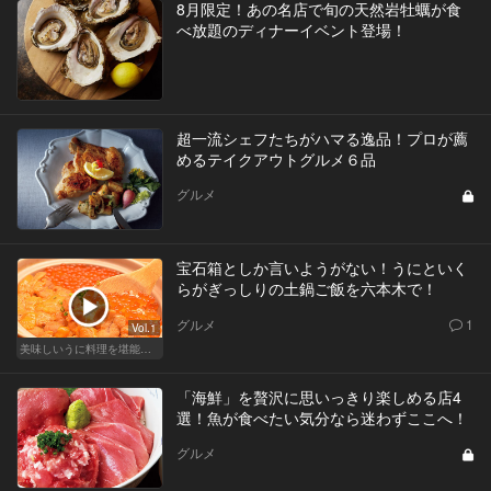
8月限定！あの名店で旬の天然岩牡蠣が食
べ放題のディナーイベント登場！
超一流シェフたちがハマる逸品！プロが薦
めるテイクアウトグルメ６品
グルメ
宝石箱としか言いようがない！うにといく
らがぎっしりの土鍋ご飯を六本木で！
グルメ
1
Vol.1
美味しいうに料理を堪能できる東京の名店
「海鮮」を贅沢に思いっきり楽しめる店4
選！魚が食べたい気分なら迷わずここへ！
グルメ