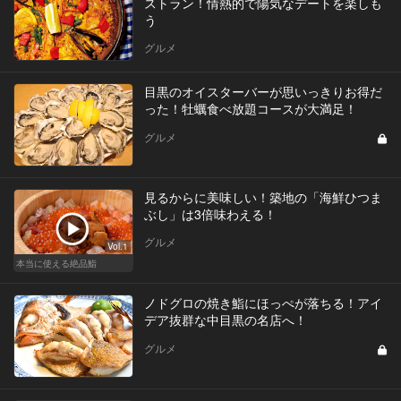
ストラン！情熱的で陽気なデートを楽しも
う
グルメ
目黒のオイスターバーが思いっきりお得だ
った！牡蠣食べ放題コースが大満足！
グルメ
見るからに美味しい！築地の「海鮮ひつま
ぶし」は3倍味わえる！
グルメ
Vol.1
本当に使える絶品鮨
ノドグロの焼き鮨にほっぺが落ちる！アイ
デア抜群な中目黒の名店へ！
グルメ