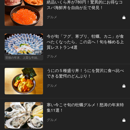
絶品いくら丼が780円！驚異的にお得なコ
スパ海鮮丼を自由が丘で発見！
グルメ
今が旬「フグ、寒ブリ、牡蠣、カニ」が食
べたくなったら、この店へ！旬を極める上
質レストラン4選
Vol.5
グルメ
背徳の年末、上質な年始。
うにの５種盛り丼！うにを贅沢に食べ比べ
できる驚愕のどんぶり！
グルメ
寒い今こそ旬の牡蠣グルメ！怒涛の年末特
集11選！
グルメ