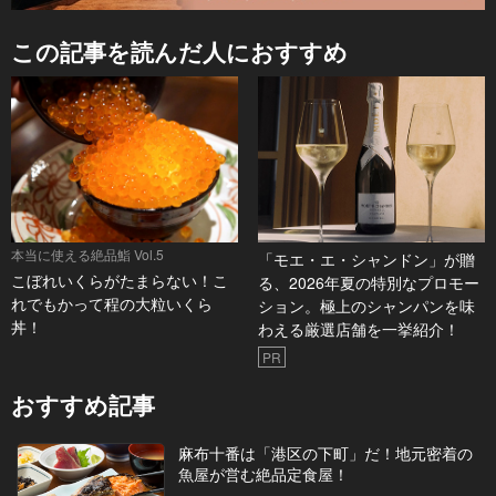
この記事を読んだ人におすすめ
本当に使える絶品鮨 Vol.5
「モエ・エ・シャンドン」が贈
こぼれいくらがたまらない！こ
る、2026年夏の特別なプロモー
れでもかって程の大粒いくら
ション。極上のシャンパンを味
丼！
わえる厳選店舗を一挙紹介！
PR
おすすめ記事
麻布十番は「港区の下町」だ！地元密着の
魚屋が営む絶品定食屋！