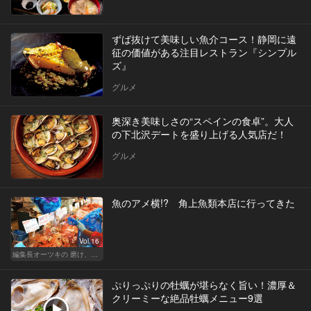
ずば抜けて美味しい魚介コース！静岡に遠
征の価値がある注目レストラン『シンプル
ズ』
グルメ
奥深き美味しさの“スペインの食卓”。大人
の下北沢デートを盛り上げる人気店だ！
グルメ
魚のアメ横!? 角上魚類本店に行ってきた
Vol.16
編集長オーツキの 磨け、バカ舌！ 学べ、オトナの遊び
ぷりっぷりの牡蠣が堪らなく旨い！濃厚＆
クリーミーな絶品牡蠣メニュー9選