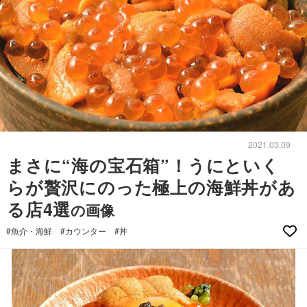
2021.03.09
まさに“海の宝石箱”！うにといく
らが贅沢にのった極上の海鮮丼があ
る店4選
の画像
#魚介・海鮮
#カウンター
#丼