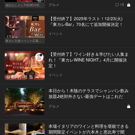
グルメ
15
港区おじさんTHEMOVIE
【受付終了】2025年ラスト！12/23(火)
『東カレBar』70名にて追加開催決定！
イベント
Vol.71
東カレ主催イベント応募詳細記事一覧
【受付終了】ワイン好き＆学びたい人集ま
れ！『東カレWINE NIGHT』4月に開催決
定！
イベント
本日から！木陰のテラスでシャンパン飲み
放題♪絶対外さない最強デートはこれだ
グルメ
本場イタリアのワインと料理を堪能できる
期間限定イベントが六本木と恵比寿で開