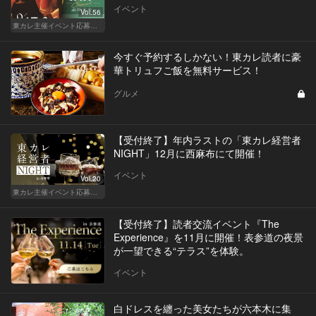
イベント
Vol.56
東カレ主催イベント応募詳細記事一覧
今すぐ予約するしかない！東カレ読者に豪
華トリュフご飯を無料サービス！
グルメ
【受付終了】年内ラストの「東カレ経営者
NIGHT」12月に西麻布にて開催！
イベント
Vol.20
東カレ主催イベント応募詳細記事一覧
【受付終了】読者交流イベント『The
Experience』を11月に開催！表参道の夜景
が一望できる“テラス”を体験。
イベント
白ドレスを纏った美女たちが六本木に集