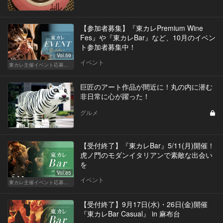
【参加者募集】『東カレPremium Wine
Fes』や『東カレBar』など、10月のイベン
ト参加者募集中！
Vol.59
イベント
東カレ主催イベント応募詳細記事一覧
巨匠のアート作品が間近に！丸の内に潜む
非日常に心が躍った！
グルメ
【受付終了】『東カレBar』5/11(月)開催！
虎ノ門のモダンイタリアンで素敵な出会い
を
Vol.85
イベント
東カレ主催イベント応募詳細記事一覧
【受付終了】9月17日(水)・26日(金)開催
『東カレBar Casual』 in 麻布台