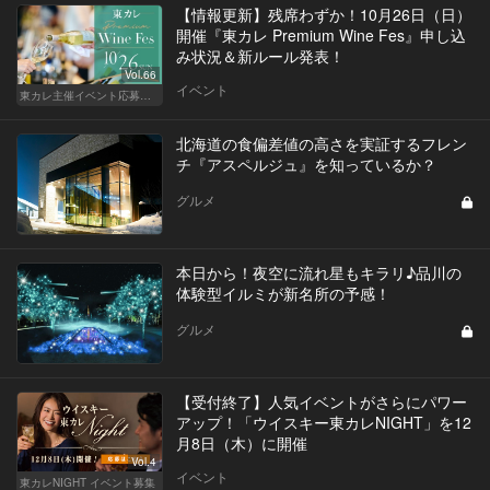
【情報更新】残席わずか！10月26日（日）
開催『東カレ Premium Wine Fes』申し込
み状況＆新ルール発表！
Vol.66
イベント
東カレ主催イベント応募詳細記事一覧
北海道の食偏差値の高さを実証するフレン
チ『アスペルジュ』を知っているか？
グルメ
本日から！夜空に流れ星もキラリ♪品川の
体験型イルミが新名所の予感！
グルメ
【受付終了】人気イベントがさらにパワー
アップ！「ウイスキー東カレNIGHT」を12
月8日（木）に開催
Vol.4
イベント
東カレNIGHT イベント募集