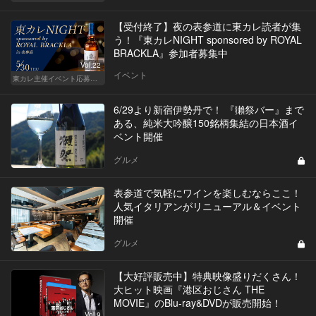
【受付終了】夜の表参道に東カレ読者が集
う！『東カレNIGHT sponsored by ROYAL
BRACKLA』参加者募集中
Vol.22
イベント
東カレ主催イベント応募詳細記事一覧
6/29より新宿伊勢丹で！ 『獺祭バー』まで
ある、純米大吟醸150銘柄集結の日本酒イ
ベント開催
グルメ
表参道で気軽にワインを楽しむならここ！
人気イタリアンがリニューアル＆イベント
開催
グルメ
【大好評販売中】特典映像盛りだくさん！
大ヒット映画『港区おじさん THE
MOVIE』のBlu-ray&DVDが販売開始！
Vol.9