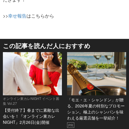
>>
幸せ報告
はこちらから
この記事を読んだ人におすすめ
オンライン東カレNIGHT イベント募
「モエ・エ・シャンドン」が贈
集 Vol.27
る、2026年夏の特別なプロモー
【受付終了】春までに素敵な出
ション。極上のシャンパンを味
会いを！『オンライン東カレ
わえる厳選店舗を一挙紹介！
NIGHT』2月26日(金)開催
PR