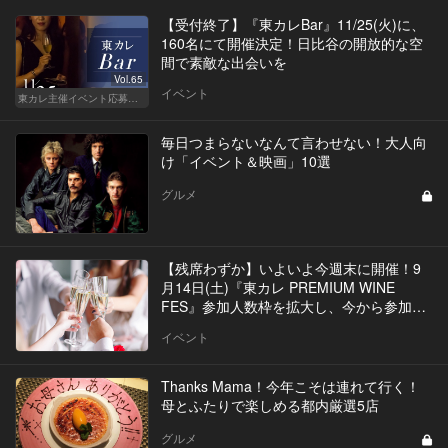
【受付終了】『東カレBar』11/25(火)に、
160名にて開催決定！日比谷の開放的な空
間で素敵な出会いを
Vol.65
イベント
東カレ主催イベント応募詳細記事一覧
毎日つまらないなんて言わせない！大人向
け「イベント＆映画」10選
グルメ
【残席わずか】いよいよ今週末に開催！9
月14日(土)『東カレ PREMIUM WINE
FES』参加人数枠を拡大し、今から参加が
可能に！
イベント
Thanks Mama！今年こそは連れて行く！
母とふたりで楽しめる都内厳選5店
グルメ