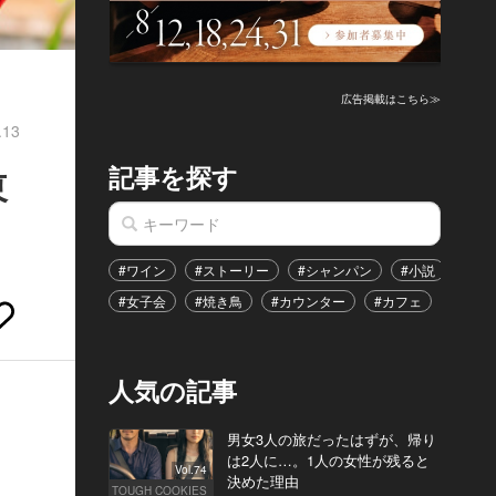
広告掲載はこちら≫
.13
記事を探す
東
#ワイン
#ストーリー
#シャンパン
#小説
#家
#女子会
#焼き鳥
#カウンター
#カフェ
#イベ
人気の記事
男女3人の旅だったはずが、帰り
は2人に…。1人の女性が残ると
Vol.74
決めた理由
TOUGH COOKIES