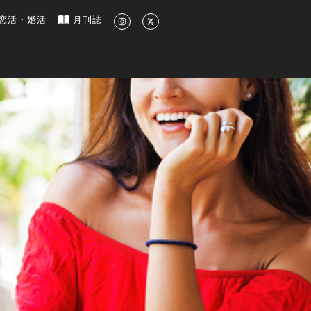
新のグルメ、洗練されたライフスタイル情報
恋活・婚活
月刊誌