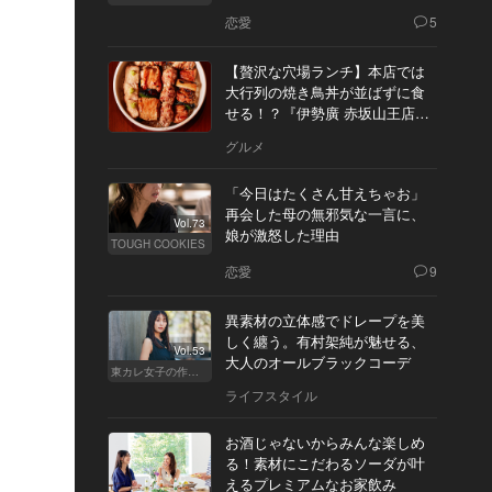
恋愛
5
【贅沢な穴場ランチ】本店では
大行列の焼き鳥丼が並ばずに食
せる！？『伊勢廣 赤坂山王店』
へ
グルメ
「今日はたくさん甘えちゃお」
再会した母の無邪気な一言に、
Vol.73
娘が激怒した理由
TOUGH COOKIES
恋愛
9
異素材の立体感でドレープを美
しく纏う。有村架純が魅せる、
Vol.53
大人のオールブラックコーデ
東カレ女子の作り方
ライフスタイル
お酒じゃないからみんな楽しめ
る！素材にこだわるソーダが叶
えるプレミアムなお家飲み