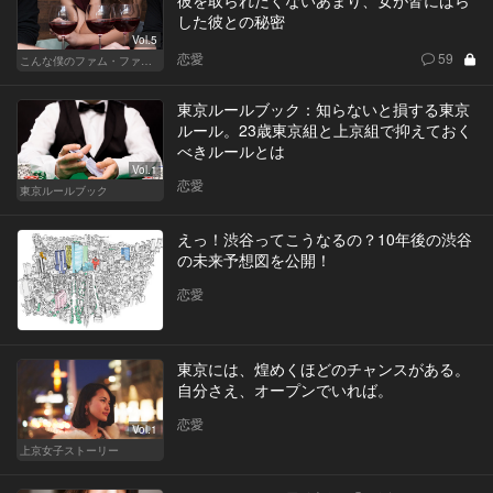
彼を取られたくないあまり、女が皆にばら
した彼との秘密
Vol.5
恋愛
59
こんな僕のファム・ファタル
東京ルールブック：知らないと損する東京
ルール。23歳東京組と上京組で抑えておく
べきルールとは
Vol.1
恋愛
東京ルールブック
えっ！渋谷ってこうなるの？10年後の渋谷
の未来予想図を公開！
恋愛
東京には、煌めくほどのチャンスがある。
自分さえ、オープンでいれば。
恋愛
Vol.1
上京女子ストーリー