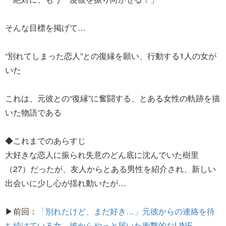
そんな目標を掲げて…
“別れてしまった恋人”との復縁を願い、行動する1人の女が
いた
これは、元彼との“復縁”に奮闘する、とある女性の軌跡を描
いた物語である
◆これまでのあらすじ
大好きな恋人に振られ失意のどん底に沈んでいた樹里
（27）だったが、友人からとある男性を紹介され、新しい
出会いに少し心が揺れ動いたが…
▶前回：
「別れたけど、まだ好き…」元彼からの連絡を待
ち続けている女。彼からやっと届いた衝撃的なLINE