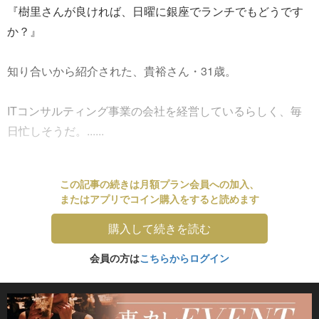
『樹里さんが良ければ、日曜に銀座でランチでもどうです
か？』
知り合いから紹介された、貴裕さん・31歳。
ITコンサルティング事業の会社を経営しているらしく、毎
日忙しそうだ。......
この記事の続きは月額プラン会員への加入、
またはアプリでコイン購入をすると読めます
購入して続きを読む
会員の方は
こちらからログイン