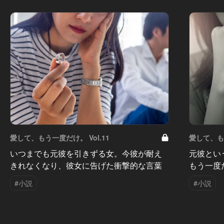
愛して、もう一度だけ。 Vol.11
愛して、もう
いつまでも元彼を引きずる女。今彼が耐え
元彼とい
きれなくなり、彼女に告げた衝撃的な言葉
もう一度
#小説
#小説