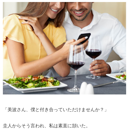
「美波さん、僕と付き合っていただけませんか？」
圭人からそう言われ、私は素直に頷いた。