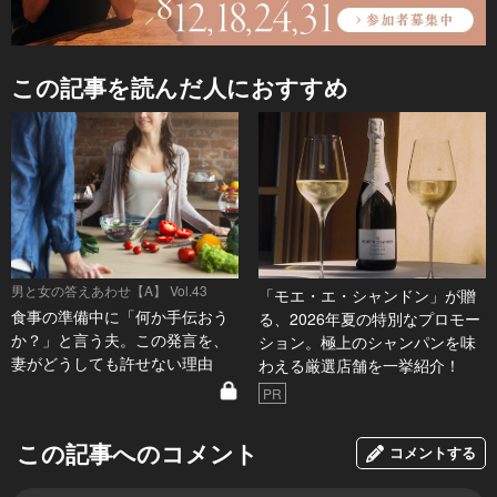
この記事を読んだ人におすすめ
男と女の答えあわせ【A】 Vol.43
「モエ・エ・シャンドン」が贈
食事の準備中に「何か手伝おう
る、2026年夏の特別なプロモー
か？」と言う夫。この発言を、
ション。極上のシャンパンを味
妻がどうしても許せない理由
わえる厳選店舗を一挙紹介！
PR
この記事へのコメント
コメントする