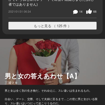
者ではありません)
2021/01/31 06:34
14
66
もっと見る （ 125 件 ）
男と女の答えあわせ【A】
三浦マキ
男と女は全く別の生き物だ。それゆえに、スレ違いは生まれるもの。
出会い、デート、交際、そして夫婦に至るまで…この世に男と女がいる限
り、スレ違いはいつだって起こりうるのだ。