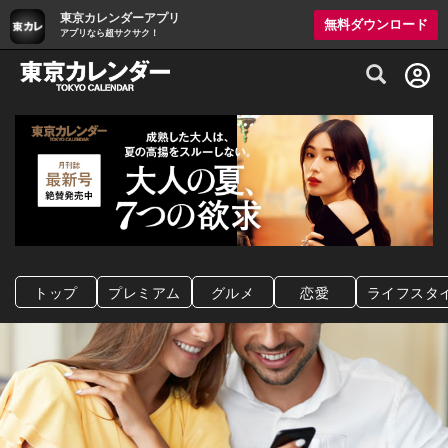
東京カレンダーアプリ
無料ダウンロード
アプリなら超サクサク！
グルメ情報・プレミアムレストラン予約サイト
トップ
プレミアム
グルメ
恋愛
ライフスタ