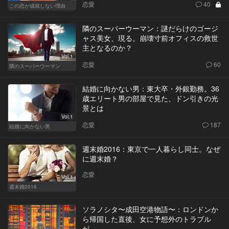
恋愛
40
この恋が成就しない理由
隣のスーパーウーマン：謎だらけのゴージ
ャス美女、現る。崩壊寸前オフィスの救世
主となるのか？
Vol.1
恋愛
60
隣のスーパーウーマン
結婚に向かない男：東大卒・外銀勤務。36
歳エリート男の部屋で見た、ドン引きの光
景とは
Vol.1
恋愛
187
結婚に向かない男
週末婚2016：東京で一人暮らし同士。なぜ
に週末婚？
恋愛
Vol.1
週末婚2016
ソラノシタ〜成田空港物語〜：ロンドンか
ら帰国した直後、女に予想外のトラブル
が…