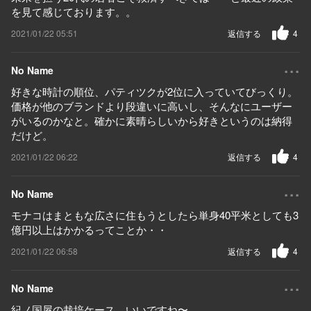
を見て感じております。。
2021/01/22 05:51
返信する
4
...
No Name
好きな時計の順位、パティツクが2位に入っていてびっくり。
価格が他のブランドより段違いに高いし、そんなにユーザー
がいるのかなと。確かに素晴らしいから好きというのは納得
だけど。
2021/01/22 06:22
返信する
4
...
No Name
モナコはまともな広さに住もうとしたら単身40平米としても3
億円以上はかかるってことか・・
2021/01/22 06:58
返信する
4
...
No Name
紀ノ国屋の栽培ケース、いいですね〜