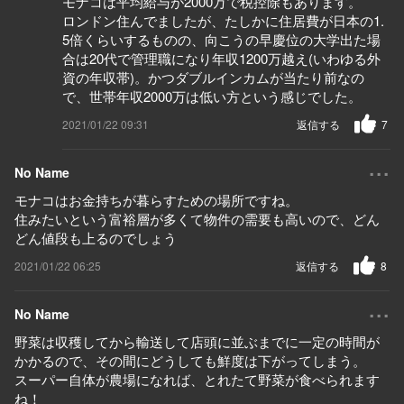
モナコは平均給与が2000万で税控除もあります。
ロンドン住んでましたが、たしかに住居費が日本の1.
5倍くらいするものの、向こうの早慶位の大学出た場
合は20代で管理職になり年収1200万越え(いわゆる外
資の年収帯)。かつダブルインカムが当たり前なの
で、世帯年収2000万は低い方という感じでした。
2021/01/22 09:31
返信する
7
...
No Name
モナコはお金持ちが暮らすための場所ですね。
住みたいという富裕層が多くて物件の需要も高いので、どん
どん値段も上るのでしょう
2021/01/22 06:25
返信する
8
...
No Name
野菜は収穫してから輸送して店頭に並ぶまでに一定の時間が
かかるので、その間にどうしても鮮度は下がってしまう。
スーパー自体が農場になれば、とれたて野菜が食べられます
ね！