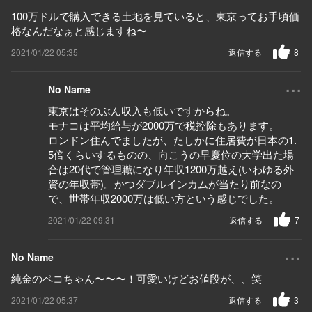
100万ドルで購入できる土地を見ていると、東京ってお手頃価
格なんだなぁと感じますね〜
2021/01/22 05:35
返信する
8
...
No Name
東京はそのぶん収入も低いですからね。
モナコは平均給与が2000万で税控除もあります。
ロンドン住んでましたが、たしかに住居費が日本の1.
5倍くらいするものの、向こうの早慶位の大学出た場
合は20代で管理職になり年収1200万越え(いわゆる外
資の年収帯)。かつダブルインカムが当たり前なの
で、世帯年収2000万は低い方という感じでした。
2021/01/22 09:31
返信する
7
...
No Name
純金のペコちゃん〜〜〜！可愛いけどお値段が、、笑
2021/01/22 05:37
返信する
3