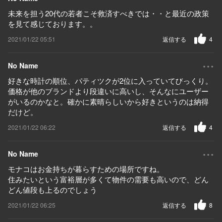
未来を担う20代の若者こそ救済すべきでは・・と最近の政策
を見て感じております。。
2021/01/22 05:51
返信する
4
...
No Name
好きな時計の順位、パティツクが2位に入っていてびっくり。
価格が他のブランドより段違いに高いし、そんなにユーザー
がいるのかなと。確かに素晴らしいから好きというのは納得
だけど。
2021/01/22 06:22
返信する
4
...
No Name
モナコはお金持ちが暮らすための場所ですね。
住みたいという富裕層が多くて物件の需要も高いので、どん
どん値段も上るのでしょう
2021/01/22 06:25
返信する
8